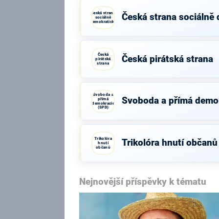
Česká strana
Česká strana sociálně
sociálně
demokratická
Česká
Česká pirátská strana
pirátská
strana
Svoboda a
Svoboda a přímá demo
přímá
demokracie
(SPD)
Trikolóra
Trikolóra hnutí občanů
hnutí
občanů
Nejnovější příspěvky k tématu