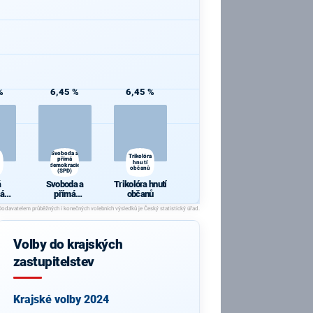
%
6,45 %
6,45 %
Svoboda a
Trikolóra
přímá
hnutí
demokracie
občanů
(SPD)
á
Svoboda a
Trikolóra hnutí
ká
přímá
občanů
a
demokracie
(SPD)
Volby do krajských
zastupitelstev
Krajské volby 2024