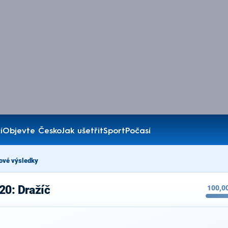
í
Objevte Česko
Jak ušetřit
Sport
Počasí
ové výsledky
20: Dražíč
100,0