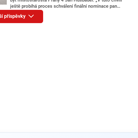
ještě probíhá proces schválení finální nominace pana
Jana Hušbauera Výborem hnutí ANO,“ uvedl pro
ší příspěvky
redakci místopředseda pražského ANO Martin
Benkovič. O Hušbauerovi se spekulovalo jako o
náhradníkovi v čele pražské kandidátky poté, co
rezignoval po sérii nejasností v majetkových
přiznáních a pořizování bytů Ondřej Prokop. Zároveň
ale stále není jasné, kdo bude za ANO kandidovat ve
dvou ze tří pražských obvodů do horní komory
parlamentu. ANO má v Praze dlouhodobě horší
výsledky než ve zbytku republiky.