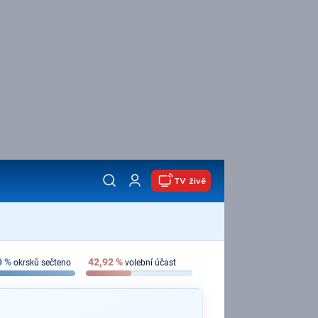
TV živě
0
%
42,92
%
okrsků sečteno
volební účast