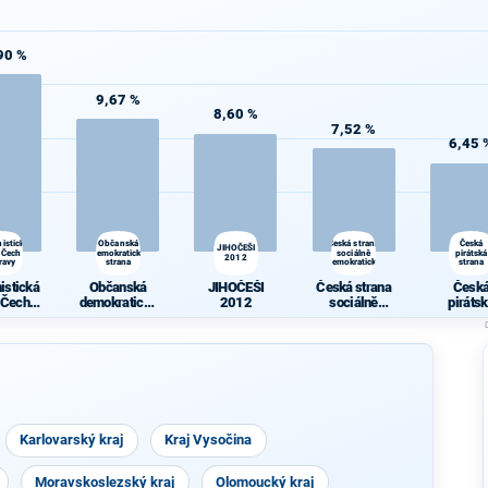
90 %
9,67 %
8,60 %
7,52 %
6,45 
istická
Občanská
Česká strana
Česká
JIHOČEŠI
 Čech a
demokratická
sociálně
pirátská
2012
ravy
strana
demokratická
strana
istická
Občanská
JIHOČEŠI
Česká strana
Česk
 Čech a
demokratická
2012
sociálně
piráts
ravy
strana
demokratická
stran
Karlovarský kraj
Kraj Vysočina
Moravskoslezský kraj
Olomoucký kraj