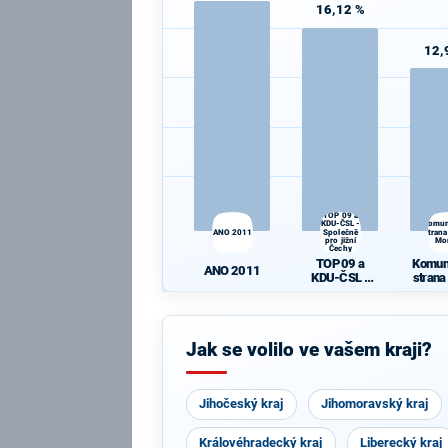
16,12 %
12,
TOP 09 a
KDU-ČSL -
Komun
ANO 2011
Společně
strana
pro jižní
Mo
Čechy
TOP 09 a
Komun
ANO 2011
KDU-ČSL -
strana
Společně pro
Mo
jižní Čechy
Jak se volilo ve vašem kraji?
Jihočeský kraj
Jihomoravský kraj
Královéhradecký kraj
Liberecký kraj