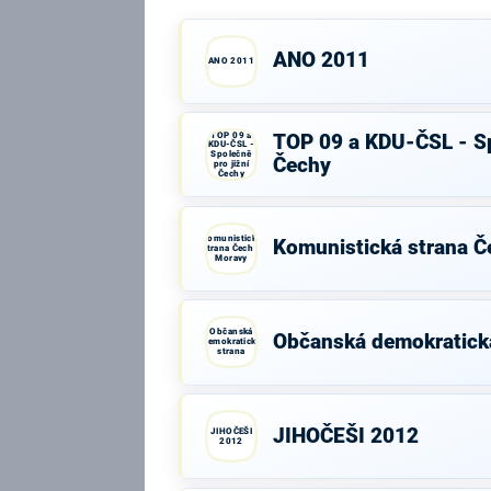
ANO 2011
ANO 2011
TOP 09 a
TOP 09 a KDU-ČSL - Sp
KDU-ČSL -
Společně
Čechy
pro jižní
Čechy
Komunistická
Komunistická strana Č
strana Čech a
Moravy
Občanská
Občanská demokratick
demokratická
strana
JIHOČEŠI 2012
JIHOČEŠI
2012