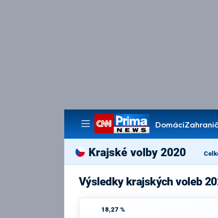
Domácí
Zahranič
Pořady
Krajské volby 2020
Celk
Výsledky krajských voleb 20
18,27 %