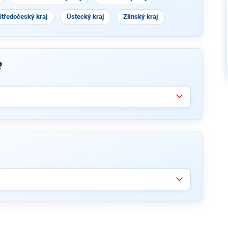
Středočeský kraj
Ústecký kraj
Zlínský kraj
?