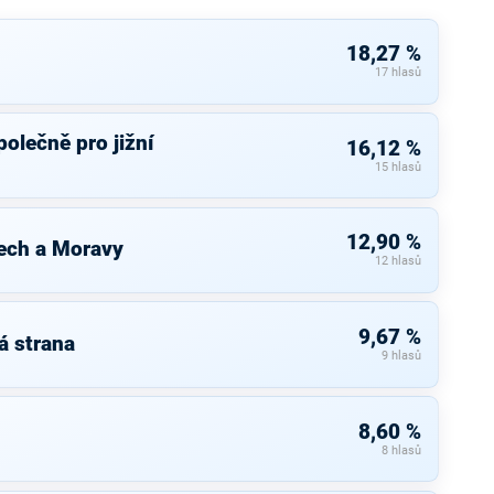
18,27 %
17 hlasů
olečně pro jižní
16,12 %
15 hlasů
12,90 %
ech a Moravy
12 hlasů
9,67 %
á strana
9 hlasů
8,60 %
8 hlasů