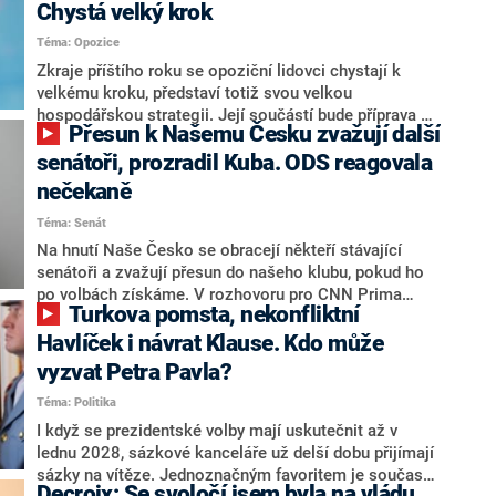
Chystá velký krok
Téma: Opozice
Zkraje příštího roku se opoziční lidovci chystají k
velkému kroku, představí totiž svou velkou
hospodářskou strategii. Její součástí bude příprava na
Přesun k Našemu Česku zvažují další
stárnutí populace, řekl ve středu na setkání s novináři
nový předseda lidovců Jan Grolich. Ten zároveň v
senátoři, prozradil Kuba. ODS reagovala
senátních volbách kandiduje ve Vyškově. Popsal i
nečekaně
aktivitu opozice, o níž vládní strany nebo političtí
Téma: Senát
komentátoři mluví jako o slabé a v defenzivě. „Je to
úmorná práce upozorňovat na chyby vlády. Ministři s
Na hnutí Naše Česko se obracejí někteří stávající
námi navíc nechodí do debat. Chceme ale ukazovat
senátoři a zvažují přesun do našeho klubu, pokud ho
svoje témata,“ odpověděl Grolich na dotaz CNN Prima
po volbách získáme. V rozhovoru pro CNN Prima
Turkova pomsta, nekonfliktní
NEWS.
NEWS to řekl zakladatel hnutí a jihočeský hejtman
Martin Kuba. Konkrétní nebyl, ale získat by takto mohl
Havlíček i návrat Klause. Kdo může
například senátora Zdeňka Hrabu, který je dnes
vyzvat Petra Pavla?
součástí klubu ODS a TOP 09. Hraba to na dotaz
Téma: Politika
redakce nevyloučil. Předseda klubu senátorů ODS
Zdeněk Nytra redakci řekl, že počítá s odchodem
I když se prezidentské volby mají uskutečnit až v
některých senátorů z klubu a že Naše Česko není
lednu 2028, sázkové kanceláře už delší dobu přijímají
nepřítel, ale soupeř.
sázky na vítěze. Jednoznačným favoritem je současná
Decroix: Se svoločí jsem byla na vládu