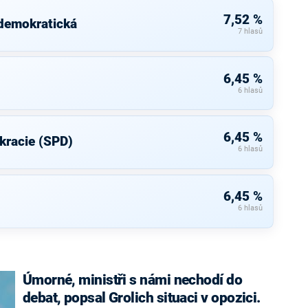
7,52 %
 demokratická
7 hlasů
6,45 %
6 hlasů
6,45 %
kracie (SPD)
6 hlasů
6,45 %
6 hlasů
Úmorné, ministři s námi nechodí do
debat, popsal Grolich situaci v opozici.