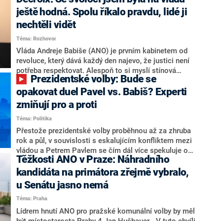
hlava státu Petr Pavel. Daleko za ním pak bookmakeři
zmiňují dva výrazné politiky ANO, tedy premiéra
ještě hodná. Spolu říkalo pravdu, lidé ji
Andreje Babiše a ministra průmyslu Karla Havlíčka.
nechtěli vidět
Oblíbeným tipem samotných sázkařů je poslanec za
Téma: Rozhovor
Motoristy Filip Turek. Politolog Jan Kubáček nicméně
o případné kandidatuře kohokoliv ze zmíněné trojice
Vláda Andreje Babiše (ANO) je prvním kabinetem od
značně pochybuje. Podle něj současná koalice dosud
revoluce, který dává každý den najevo, že justici není
nemá osobu, která by Pavlovi mohla konkurovat.
potřeba respektovat. Alespoň to si myslí stínová
Prezidentské volby: Bude se
ministryně spravedlnosti ODS Eva Decroix. V
rozhovoru pro CNN Prima NEWS si nebrala servítky
opakovat duel Pavel vs. Babiš? Experti
ohledně politického výkonu svého nástupce Jeronýma
zmiňují pro a proti
Tejce (za ANO) či vládní zmocněnkyně pro lidská
Téma: Politika
práva Taťány Malé (ANO). Označením „svoloč“ na
adresu vlády prý byla ještě hodná. Decroix se také
Přestože prezidentské volby proběhnou až za zhruba
vrátila k volební porážce koalice Spolu či promluvila o
rok a půl, v souvislosti s eskalujícím konfliktem mezi
hnutí Naše Česko Martina Kuby.
vládou a Petrem Pavlem se čím dál více spekuluje o
Těžkosti ANO v Praze: Náhradního
tom, koho by do bitvy o Hrad mohla vyslat současná
koalice. Někteří političtí komentátoři znovu vytahují
kandidáta na primátora zřejmě vybralo,
jméno premiéra Andreje Babiše (ANO). Jak moc je
u Senátu jasno nemá
pravděpodobné, že se v prezidentských volbách 2028
Téma: Praha
bude znovu opakovat souboj z roku 2023?
Lídrem hnutí ANO pro pražské komunální volby by měl
být místostarosta Prahy 4 Jan Hušbauer. „V tuto chvíli