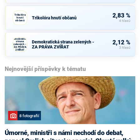
2,83 %
Trikolóra
Trikolóra hnutí občanů
hnutí
občanů
4 hlasů
Demokratická
2,12 %
Demokratická strana zelených -
strana
zelených -
ZA PRÁVA ZVÍŘAT
ZA PRÁVA
3 hlasů
ZVÍŘAT
Nejnovější příspěvky k tématu
8 fotografií
Úmorné, ministři s námi nechodí do debat,