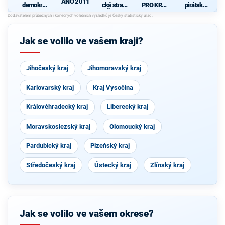
ANO 2011
demokrati
cká strana
PRO KRAJ
pirátská
cká strana
Čech a
-
strana
K
+
Moravy
Osobnosti
d
STAROST
kraje,
OVÉ A
ČSSD a
Jak se volilo ve vašem kraji?
NEZÁVISL
Zelení
Í a
VÝCHODO
ČEŠI
Jihočeský kraj
Jihomoravský kraj
Karlovarský kraj
Kraj Vysočina
Královéhradecký kraj
Liberecký kraj
Moravskoslezský kraj
Olomoucký kraj
Pardubický kraj
Plzeňský kraj
Středočeský kraj
Ústecký kraj
Zlínský kraj
Jak se volilo ve vašem okrese?