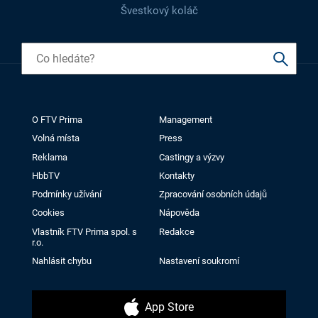
Švestkový koláč
O FTV Prima
Management
Volná místa
Press
Reklama
Castingy a výzvy
HbbTV
Kontakty
Podmínky užívání
Zpracování osobních údajů
Cookies
Nápověda
Vlastník FTV Prima spol. s
Redakce
r.o.
Nahlásit chybu
Nastavení soukromí
App Store