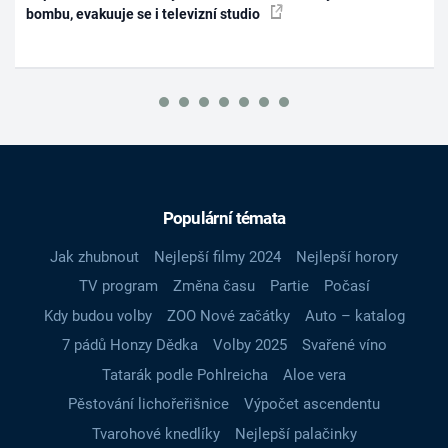
bombu, evakuuje se i televizní studio
Populární témata
Jak zhubnout
Nejlepší filmy 2024
Nejlepší horory
TV program
Změna času
Partie
Počasí
Kdy budou volby
ZOO Nové začátky
Auto – katalog
7 pádů Honzy Dědka
Volby 2025
Svařené víno
Tatarák podle Pohlreicha
Aloe vera
Pěstování lichořeřišnice
Výpočet ascendentu
Tvarohové knedlíky
Nejlepší palačinky