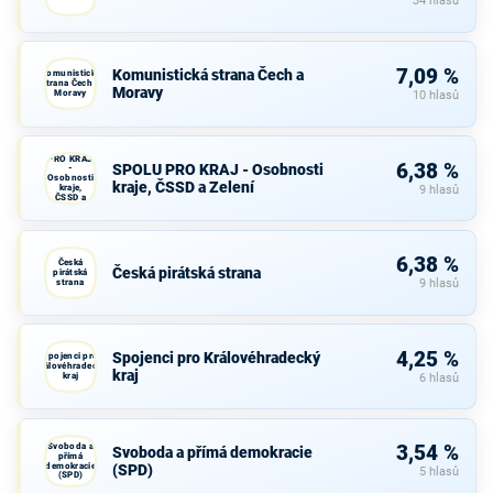
34 hlasů
7,09 %
Komunistická strana Čech a
Komunistická
strana Čech a
Moravy
Moravy
10 hlasů
SPOLU
PRO KRAJ
6,38 %
SPOLU PRO KRAJ - Osobnosti
-
Osobnosti
kraje, ČSSD a Zelení
kraje,
9 hlasů
ČSSD a
Zelení
6,38 %
Česká
Česká pirátská strana
pirátská
strana
9 hlasů
4,25 %
Spojenci pro Královéhradecký
Spojenci pro
Královéhradecký
kraj
kraj
6 hlasů
Svoboda a
3,54 %
Svoboda a přímá demokracie
přímá
demokracie
(SPD)
5 hlasů
(SPD)