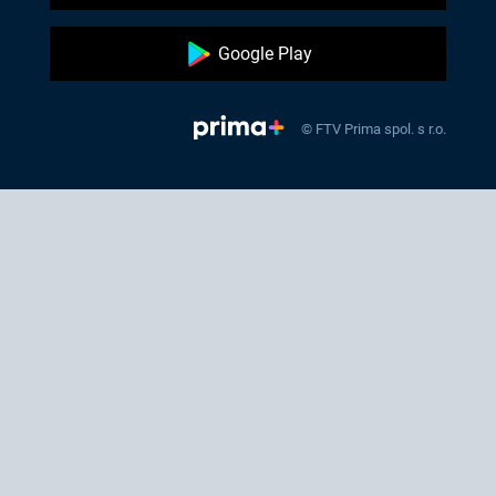
Google Play
© FTV Prima spol. s r.o.