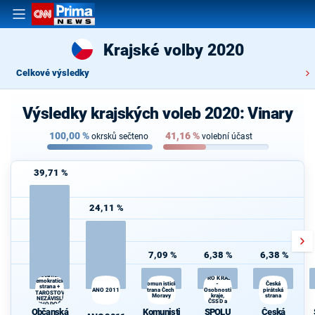
Krajské volby 2020
Celkové výsledky
Výsledky krajských voleb 2020: Vinary
100,00
%
41,16
%
okrsků sečteno
volební účast
39,71 %
24,11 %
7,09 %
6,38 %
6,38 %
SPOLU
Občanská
PRO KRAJ
demokratická
-
Komunistická
Česká
strana +
ANO 2011
strana Čech a
Osobnosti
pirátská
Kr
STAROSTOVÉ
Moravy
kraje,
strana
A NEZÁVISLÍ a
ČSSD a
VÝCHODOČEŠI
Zelení
Občanská
Komunisti
SPOLU
Česká