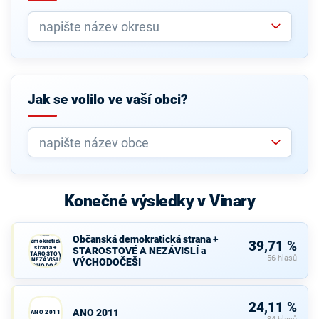
Jak se volilo ve vaší obci?
Konečné výsledky v Vinary
Občanská
Občanská demokratická strana +
demokratická
39,71 %
strana +
STAROSTOVÉ A NEZÁVISLÍ a
STAROSTOVÉ
56 hlasů
A NEZÁVISLÍ a
VÝCHODOČEŠI
VÝCHODOČEŠI
24,11 %
ANO 2011
ANO 2011