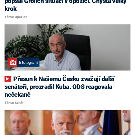
popsal Grolich situaci v opozici. Chystá velký
krok
Téma: Opozice
6 fotografií
Přesun k Našemu Česku zvažují další
senátoři, prozradil Kuba. ODS reagovala
nečekaně
Téma: Senát