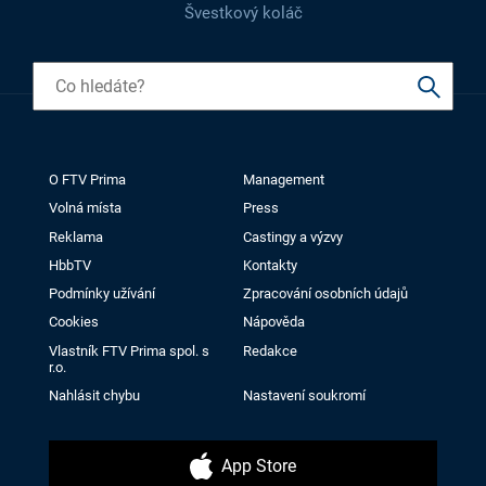
Švestkový koláč
O FTV Prima
Management
Volná místa
Press
Reklama
Castingy a výzvy
HbbTV
Kontakty
Podmínky užívání
Zpracování osobních údajů
Cookies
Nápověda
Vlastník FTV Prima spol. s
Redakce
r.o.
Nahlásit chybu
Nastavení soukromí
App Store