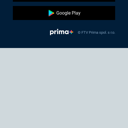
Google Play
© FTV Prima spol. s r.o.