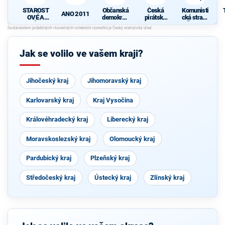
STAROST
Občanská
Česká
Komunisti
ANO 2011
OVÉ A
demokrati
pirátská
cká strana
NEZÁVISL
cká strana
strana
Čech a
Í
Moravy
Jak se volilo ve vašem kraji?
Jihočeský kraj
Jihomoravský kraj
Karlovarský kraj
Kraj Vysočina
Královéhradecký kraj
Liberecký kraj
Moravskoslezský kraj
Olomoucký kraj
Pardubický kraj
Plzeňský kraj
Středočeský kraj
Ústecký kraj
Zlínský kraj