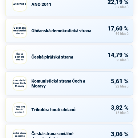
22,19 %
ANO 2011
ANO 2011
87 hlasů
17,60 %
Občanská
Občanská demokratická strana
demokratická
strana
69 hlasů
14,79 %
Česká
Česká pirátská strana
pirátská
strana
58 hlasů
5,61 %
Komunistická strana Čech a
Komunistická
strana Čech a
Moravy
Moravy
22 hlasů
3,82 %
Trikolóra
Trikolóra hnutí občanů
hnutí
občanů
15 hlasů
3,06 %
Česká strana sociálně
Česká strana
sociálně