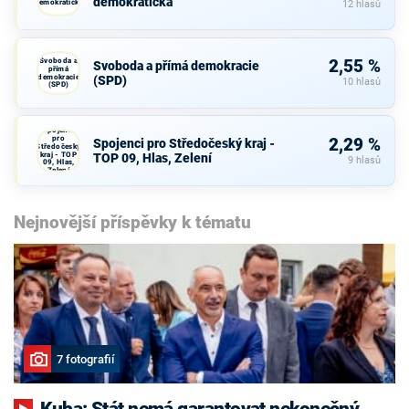
demokratická
demokratická
12 hlasů
Svoboda a
2,55 %
Svoboda a přímá demokracie
přímá
demokracie
(SPD)
10 hlasů
(SPD)
Spojenci
pro
2,29 %
Spojenci pro Středočeský kraj -
Středočeský
kraj - TOP
TOP 09, Hlas, Zelení
9 hlasů
09, Hlas,
Zelení
Nejnovější příspěvky k tématu
7 fotografií
Kuba: Stát nemá garantovat nekonečný