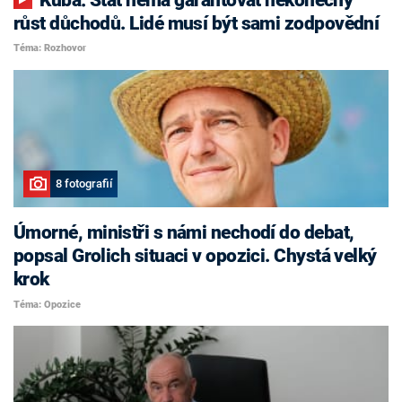
růst důchodů. Lidé musí být sami zodpovědní
Téma: Rozhovor
8 fotografií
Úmorné, ministři s námi nechodí do debat,
popsal Grolich situaci v opozici. Chystá velký
krok
Téma: Opozice