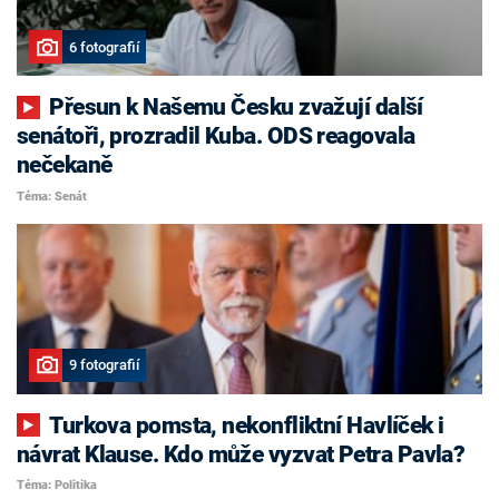
6 fotografií
Přesun k Našemu Česku zvažují další
senátoři, prozradil Kuba. ODS reagovala
nečekaně
Téma: Senát
9 fotografií
Turkova pomsta, nekonfliktní Havlíček i
návrat Klause. Kdo může vyzvat Petra Pavla?
Téma: Politika