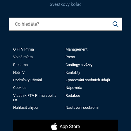
Švestkový koláč
O FTV Prima
Management
Volná místa
Press
Reklama
Castingy a výzvy
HbbTV
Kontakty
Podmínky užívání
Zpracování osobních údajů
Cookies
Nápověda
Vlastník FTV Prima spol. s
Redakce
r.o.
Nahlásit chybu
Nastavení soukromí
App Store