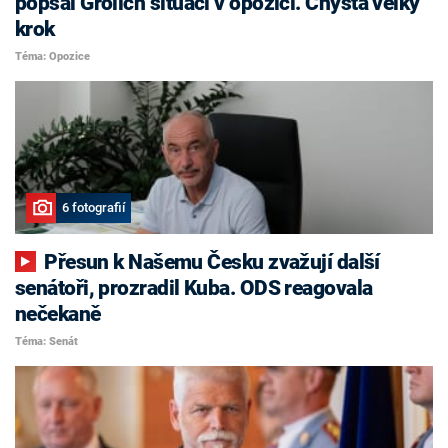
popsal Grolich situaci v opozici. Chystá velký
krok
Téma: Opozice
6 fotografií
Přesun k Našemu Česku zvažují další
senátoři, prozradil Kuba. ODS reagovala
nečekaně
Téma: Senát