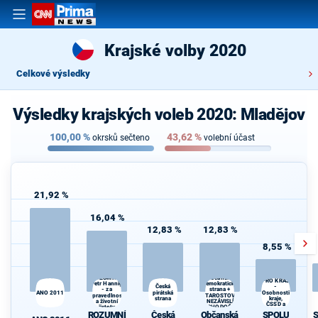
Krajské volby 2020
Celkové výsledky
Výsledky krajských voleb 2020: Mladějov
100,00
%
43,62
%
okrsků sečteno
volební účast
21,92 %
16,04 %
12,83 %
12,83 %
8,55 %
SPOLU
ROZUMNÍ -
Občanská
PRO KRAJ
Petr Hannig
demokratická
Česká
-
- za
strana +
ANO 2011
pirátská
Osobnosti
spravedlnost
STAROSTOVÉ
strana
kraje,
a životní
A NEZÁVISLÍ a
ČSSD a
jistoty
VÝCHODOČEŠI
Zelení
ROZUMNÍ
Česká
Občanská
SPOLU
S