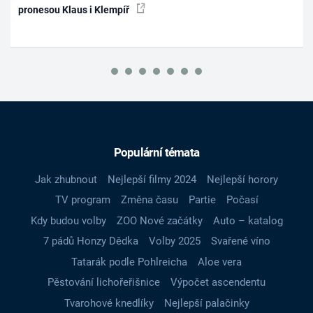
pronesou Klaus i Klempíř
Populární témata
Jak zhubnout
Nejlepší filmy 2024
Nejlepší horory
TV program
Změna času
Partie
Počasí
Kdy budou volby
ZOO Nové začátky
Auto – katalog
7 pádů Honzy Dědka
Volby 2025
Svařené víno
Tatarák podle Pohlreicha
Aloe vera
Pěstování lichořeřišnice
Výpočet ascendentu
Tvarohové knedlíky
Nejlepší palačinky