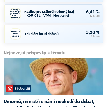
Koalice pro
6,41 %
Koalice pro Královéhradecký kraj
Královéhradecký
kraj - KDU-ČSL -
- KDU-ČSL - VPM - Nestraníci
VPM -
12 hlasů
Nestraníci
3,20 %
Trikolóra
Trikolóra hnutí občanů
hnutí
občanů
6 hlasů
Nejnovější příspěvky k tématu
8 fotografií
Úmorné, ministři s námi nechodí do debat,