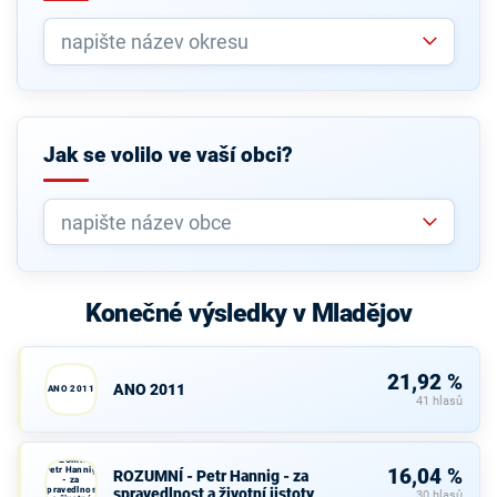
Jak se volilo ve vaší obci?
Konečné výsledky v Mladějov
21,92 %
ANO 2011
ANO 2011
41 hlasů
ROZUMNÍ -
Petr Hannig
16,04 %
ROZUMNÍ - Petr Hannig - za
- za
spravedlnost
spravedlnost a životní jistoty
30 hlasů