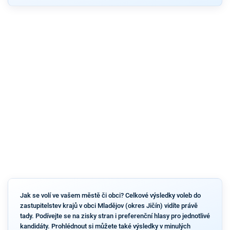
Jak se volí ve vašem městě či obci? Celkové výsledky voleb do
zastupitelstev krajů v obci Mladějov (okres Jičín) vidíte právě
tady. Podívejte se na zisky stran i preferenční hlasy pro jednotlivé
kandidáty. Prohlédnout si můžete také výsledky v minulých