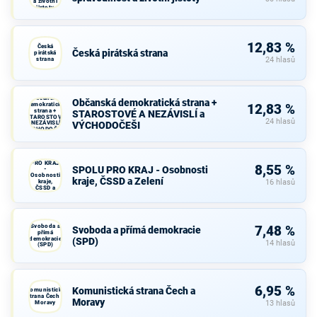
a životní
jistoty
12,83 %
Česká
Česká pirátská strana
pirátská
strana
24 hlasů
Občanská
Občanská demokratická strana +
demokratická
12,83 %
strana +
STAROSTOVÉ A NEZÁVISLÍ a
STAROSTOVÉ
24 hlasů
A NEZÁVISLÍ a
VÝCHODOČEŠI
VÝCHODOČEŠI
SPOLU
PRO KRAJ
8,55 %
SPOLU PRO KRAJ - Osobnosti
-
Osobnosti
kraje, ČSSD a Zelení
kraje,
16 hlasů
ČSSD a
Zelení
Svoboda a
7,48 %
Svoboda a přímá demokracie
přímá
demokracie
(SPD)
14 hlasů
(SPD)
6,95 %
Komunistická strana Čech a
Komunistická
strana Čech a
Moravy
Moravy
13 hlasů