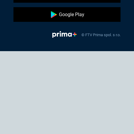
Google Play
© FTV Prima spol. s r.o.