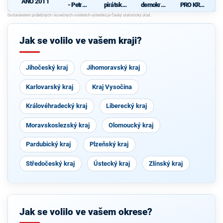
ANO 2011
- Petr
pirátská
demokrati
PRO KRAJ
Hannig -
strana
cká strana
-
d
za
+
Osobnosti
spravedln
STAROST
kraje,
ost a
OVÉ A
ČSSD a
Jak se volilo ve vašem kraji?
životní
NEZÁVISL
Zelení
jistoty
Í a
VÝCHODO
ČEŠI
Jihočeský kraj
Jihomoravský kraj
Karlovarský kraj
Kraj Vysočina
Královéhradecký kraj
Liberecký kraj
Moravskoslezský kraj
Olomoucký kraj
Pardubický kraj
Plzeňský kraj
Středočeský kraj
Ústecký kraj
Zlínský kraj
Jak se volilo ve vašem okrese?