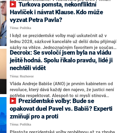
Turkova pomsta, nekonfliktní
NEWS.
NEWS to řekl zakladatel hnutí a jihočeský hejtman
Martin Kuba. Konkrétní nebyl, ale získat by takto mohl
Havlíček i návrat Klause. Kdo může
například senátora Zdeňka Hrabu, který je dnes
vyzvat Petra Pavla?
součástí klubu ODS a TOP 09. Hraba to na dotaz
Téma: Politika
redakce nevyloučil. Předseda klubu senátorů ODS
Zdeněk Nytra redakci řekl, že počítá s odchodem
I když se prezidentské volby mají uskutečnit až v
některých senátorů z klubu a že Naše Česko není
lednu 2028, sázkové kanceláře už delší dobu přijímají
nepřítel, ale soupeř.
sázky na vítěze. Jednoznačným favoritem je současná
Decroix: Se svoločí jsem byla na vládu
hlava státu Petr Pavel. Daleko za ním pak bookmakeři
zmiňují dva výrazné politiky ANO, tedy premiéra
ještě hodná. Spolu říkalo pravdu, lidé ji
Andreje Babiše a ministra průmyslu Karla Havlíčka.
nechtěli vidět
Oblíbeným tipem samotných sázkařů je poslanec za
Téma: Rozhovor
Motoristy Filip Turek. Politolog Jan Kubáček nicméně
o případné kandidatuře kohokoliv ze zmíněné trojice
Vláda Andreje Babiše (ANO) je prvním kabinetem od
značně pochybuje. Podle něj současná koalice dosud
revoluce, který dává každý den najevo, že justici není
nemá osobu, která by Pavlovi mohla konkurovat.
potřeba respektovat. Alespoň to si myslí stínová
Prezidentské volby: Bude se
ministryně spravedlnosti ODS Eva Decroix. V
rozhovoru pro CNN Prima NEWS si nebrala servítky
opakovat duel Pavel vs. Babiš? Experti
ohledně politického výkonu svého nástupce Jeronýma
zmiňují pro a proti
Tejce (za ANO) či vládní zmocněnkyně pro lidská
Téma: Politika
práva Taťány Malé (ANO). Označením „svoloč“ na
adresu vlády prý byla ještě hodná. Decroix se také
Přestože prezidentské volby proběhnou až za zhruba