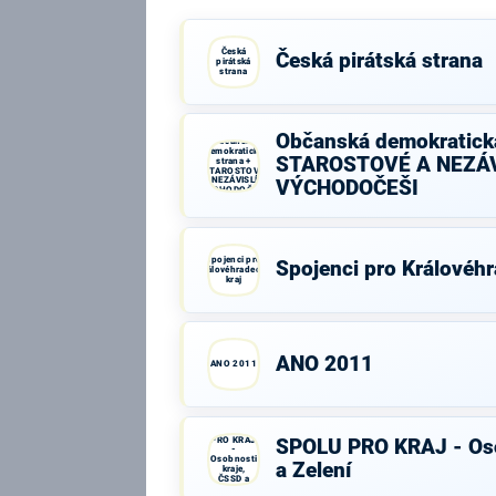
Česká
Česká pirátská strana
pirátská
strana
Občanská demokratická
Občanská
demokratická
STAROSTOVÉ A NEZÁV
strana +
STAROSTOVÉ
A NEZÁVISLÍ a
VÝCHODOČEŠI
VÝCHODOČEŠI
Spojenci pro
Spojenci pro Královéhr
Královéhradecký
kraj
ANO 2011
ANO 2011
SPOLU
PRO KRAJ
SPOLU PRO KRAJ - Oso
-
Osobnosti
a Zelení
kraje,
ČSSD a
Zelení