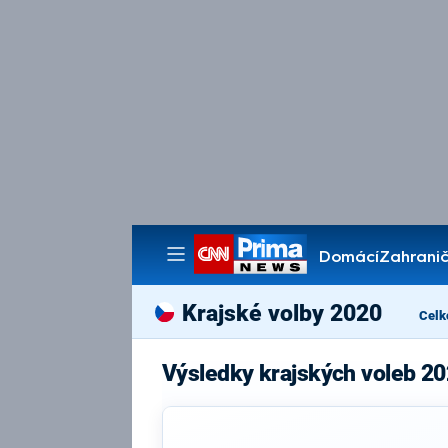
Domácí
Zahranič
Pořady
Krajské volby 2020
Celk
Výsledky krajských voleb 2