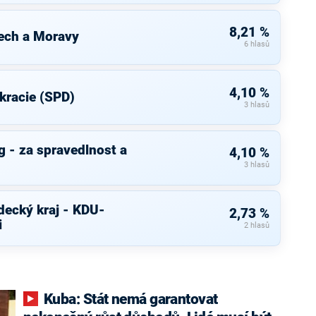
8,21 %
ech a Moravy
6 hlasů
4,10 %
kracie (SPD)
3 hlasů
 - za spravedlnost a
4,10 %
3 hlasů
decký kraj - KDU-
2,73 %
i
2 hlasů
Kuba: Stát nemá garantovat