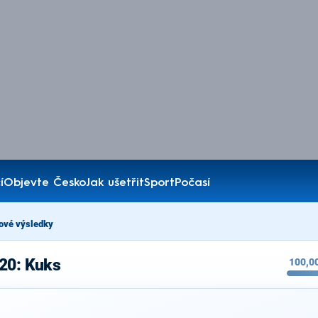
í
Objevte Česko
Jak ušetřit
Sport
Počasí
ové výsledky
020: Kuks
100,0