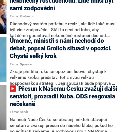
nekonečný růst důchodů. Lidé musí být
sami zodpovědní
Téma: Rozhovor
Důchodový systém potřebuje revizi, ale lidé také musí
být více zodpovědní. Stát tu není od toho, aby
každému garantoval nekonečně rostoucí důchod.
Úmorné, ministři s námi nechodí do
Chybí tu nový systém a my ho představíme,řekl
hejtman Jihočeského kraje a předseda hnutí Naše
debat, popsal Grolich situaci v opozici.
Česko Martin Kuba v rozhovoru pro CNN Prima NEWS.
Chystá velký krok
V čele státu pak podle něj nemůže být člověk, který by
Téma: Opozice
střetem zájmů omezoval čerpání financí a rozvoj,
dodal. Řešení u Andreje Babiše ale hodnotit nechtěl.
Zkraje příštího roku se opoziční lidovci chystají k
velkému kroku, představí totiž svou velkou
hospodářskou strategii. Její součástí bude příprava na
Přesun k Našemu Česku zvažují další
stárnutí populace, řekl ve středu na setkání s novináři
nový předseda lidovců Jan Grolich. Ten zároveň v
senátoři, prozradil Kuba. ODS reagovala
senátních volbách kandiduje ve Vyškově. Popsal i
nečekaně
aktivitu opozice, o níž vládní strany nebo političtí
Téma: Senát
komentátoři mluví jako o slabé a v defenzivě. „Je to
úmorná práce upozorňovat na chyby vlády. Ministři s
Na hnutí Naše Česko se obracejí někteří stávající
námi navíc nechodí do debat. Chceme ale ukazovat
senátoři a zvažují přesun do našeho klubu, pokud ho
svoje témata,“ odpověděl Grolich na dotaz CNN Prima
po volbách získáme. V rozhovoru pro CNN Prima