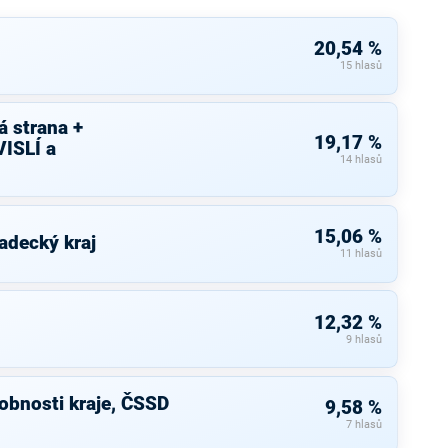
20,54 %
15 hlasů
 strana +
19,17 %
ISLÍ a
14 hlasů
15,06 %
adecký kraj
11 hlasů
12,32 %
9 hlasů
bnosti kraje, ČSSD
9,58 %
7 hlasů