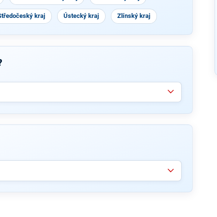
Středočeský kraj
Ústecký kraj
Zlínský kraj
?