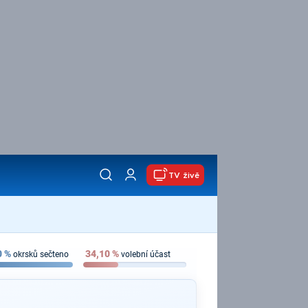
TV živě
0
%
34,10
%
okrsků sečteno
volební účast