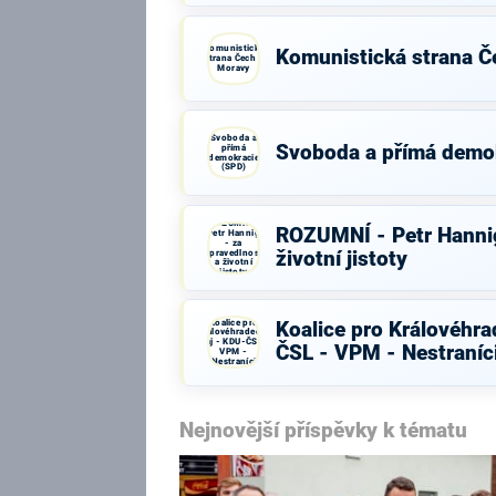
Komunistická
Komunistická strana Č
strana Čech a
Moravy
Svoboda a
Svoboda a přímá demo
přímá
demokracie
(SPD)
ROZUMNÍ -
ROZUMNÍ - Petr Hannig
Petr Hannig
- za
spravedlnost
životní jistoty
a životní
jistoty
Koalice pro
Koalice pro Královéhra
Královéhradecký
kraj - KDU-ČSL -
ČSL - VPM - Nestraníc
VPM -
Nestraníci
Nejnovější příspěvky k tématu