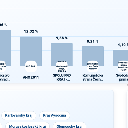
06 %
12,32 %
9,58 %
8,21 %
4,10 
SPOLU
PRO KRAJ
Svoboda
nci pro
-
Komunistická
přímá
hradecký
ANO 2011
Osobnosti
strana Čech a
demokrac
raj
kraje,
Moravy
(SPD)
ČSSD a
Zelení
nci pro
SPOLU PRO
Komunistická
Svoboda
ANO 2011
éhradec
KRAJ -
strana Čech a
přímá
kraj
Osobnosti
Moravy
demokra
kraje, ČSSD a
(SPD)
Zelení
Karlovarský kraj
Kraj Vysočina
Moravskoslezský kraj
Olomoucký kraj