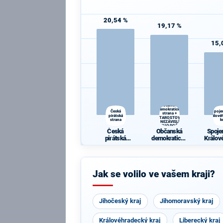
20,54 %
19,17 %
15,
Občanská
demokratická
Česká
Spoje
strana +
pirátská
Králové
STAROSTOVÉ
strana
k
A NEZÁVISLÍ a
VÝCHODOČEŠI
Česká
Občanská
Spoje
pirátská
demokratická
Králov
strana
strana +
ký 
STAROSTOVÉ
A NEZÁVISLÍ
a
Jak se volilo ve vašem kraji?
VÝCHODOČE
ŠI
Jihočeský kraj
Jihomoravský kraj
Královéhradecký kraj
Liberecký kraj