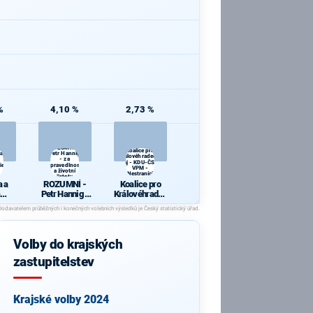
%
4,10 %
2,73 %
ROZUMNÍ -
Koalice pro
 a
Petr Hannig
Královéhradecký
- za
kraj - KDU-ČSL -
ie
spravedlnost
VPM -
a životní
Nestraníci
jistoty
 a
ROZUMNÍ -
Koalice pro
Petr Hannig -
Královéhradec
cie
za
ký kraj - KDU-
spravedlnost
ČSL - VPM -
a životní
Nestraníci
jistoty
Volby do krajských
zastupitelstev
Krajské volby 2024