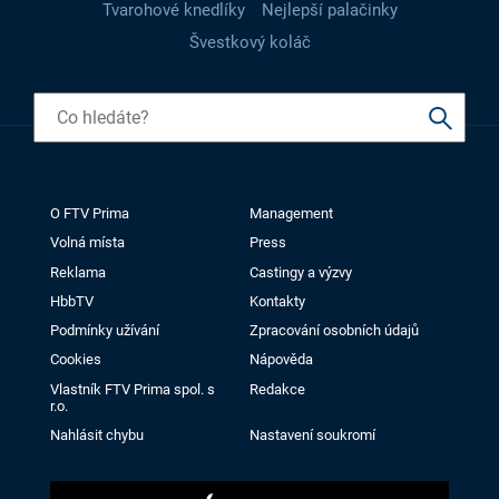
Tvarohové knedlíky
Nejlepší palačinky
Švestkový koláč
O FTV Prima
Management
Volná místa
Press
Reklama
Castingy a výzvy
HbbTV
Kontakty
Podmínky užívání
Zpracování osobních údajů
Cookies
Nápověda
Vlastník FTV Prima spol. s
Redakce
r.o.
Nahlásit chybu
Nastavení soukromí