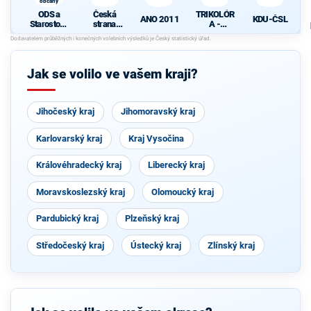
občany
ODS a
Česká
TRIKOLÓR
ANO 2011
KDU-ČSL
Starostové
strana
A -
pro občany
sociálně
SOUKRO
demokrati
MNÍCI
cká
Jak se volilo ve vašem kraji?
Jihočeský kraj
Jihomoravský kraj
Karlovarský kraj
Kraj Vysočina
Královéhradecký kraj
Liberecký kraj
Moravskoslezský kraj
Olomoucký kraj
Pardubický kraj
Plzeňský kraj
Středočeský kraj
Ústecký kraj
Zlínský kraj