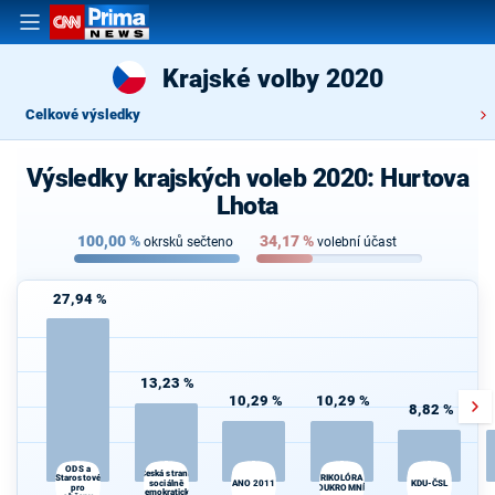
Krajské volby 2020
Celkové výsledky
Výsledky krajských voleb 2020: Hurtova
Lhota
100,00
%
34,17
%
okrsků sečteno
volební účast
27,94 %
13,23 %
10,29 %
10,29 %
8,82 %
ODS a
Česká strana
Starostové
TRIKOLÓRA -
sociálně
ANO 2011
KDU-ČSL
pro
SOUKROMNÍCI
demokratická