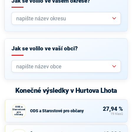
Jak se volilo ve vašem okrese?
Jak se volilo ve vaší obci?
Konečné výsledky v Hurtova Lhota
ODS a
27,94 %
Starostové
ODS a Starostové pro občany
pro
19 hlasů
občany