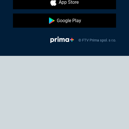
App Store
Google Play
© FTV Prima spol. s r.o.