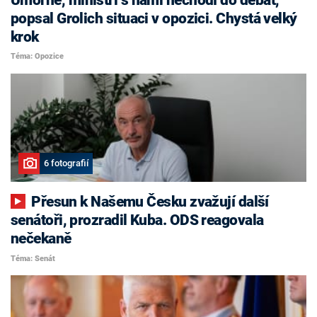
popsal Grolich situaci v opozici. Chystá velký
krok
Téma: Opozice
6 fotografií
Přesun k Našemu Česku zvažují další
senátoři, prozradil Kuba. ODS reagovala
nečekaně
Téma: Senát