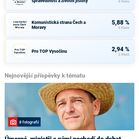
spravedlnost a životní jistoty
4 hlasů
a životní
jistoty
5,88 %
Komunistická strana Čech a
Komunistická
strana Čech a
Moravy
Moravy
4 hlasů
2,94 %
Pro TOP
Pro TOP Vysočinu
Vysočinu
2 hlasů
Nejnovější příspěvky k tématu
8 fotografií
Úmorné, ministři s námi nechodí do debat,