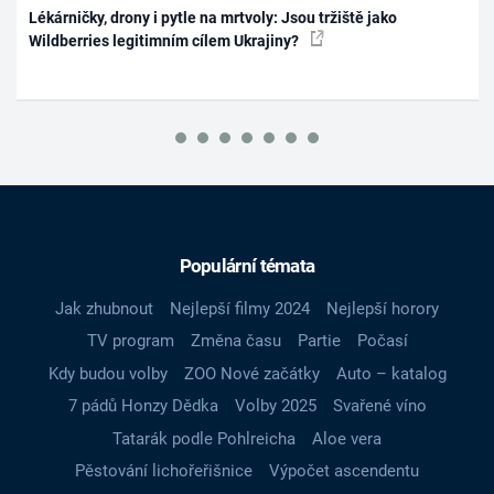
Lékárničky, drony i pytle na mrtvoly: Jsou tržiště jako
Wildberries legitimním cílem Ukrajiny?
Populární témata
Jak zhubnout
Nejlepší filmy 2024
Nejlepší horory
TV program
Změna času
Partie
Počasí
Kdy budou volby
ZOO Nové začátky
Auto – katalog
7 pádů Honzy Dědka
Volby 2025
Svařené víno
Tatarák podle Pohlreicha
Aloe vera
Pěstování lichořeřišnice
Výpočet ascendentu