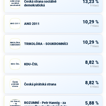
13,23 %
Česká strana sociálně
Česká strana
sociálně
demokratická
demokratická
9 hlasů
10,29 %
ANO 2011
ANO 2011
7 hlasů
10,29 %
TRIKOLÓRA -
TRIKOLÓRA - SOUKROMNÍCI
SOUKROMNÍCI
7 hlasů
8,82 %
KDU-ČSL
KDU-ČSL
6 hlasů
8,82 %
Česká
Česká pirátská strana
pirátská
strana
6 hlasů
ROZUMNÍ -
Petr Hannig
5,88 %
ROZUMNÍ - Petr Hannig - za
- za
spravedlnost