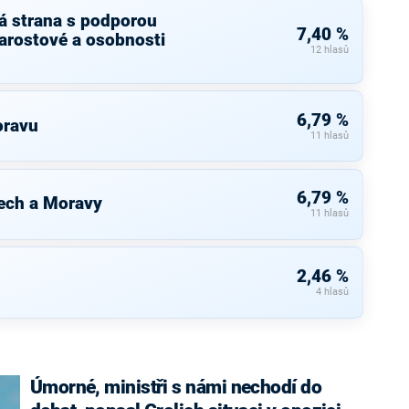
á strana s podporou
7,40 %
arostové a osobnosti
12 hlasů
6,79 %
oravu
11 hlasů
6,79 %
ech a Moravy
11 hlasů
2,46 %
4 hlasů
Úmorné, ministři s námi nechodí do