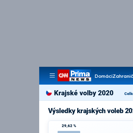
Domácí
Zahranič
Pořady
Krajské volby 2020
Celk
Výsledky krajských voleb 2
29,62 %