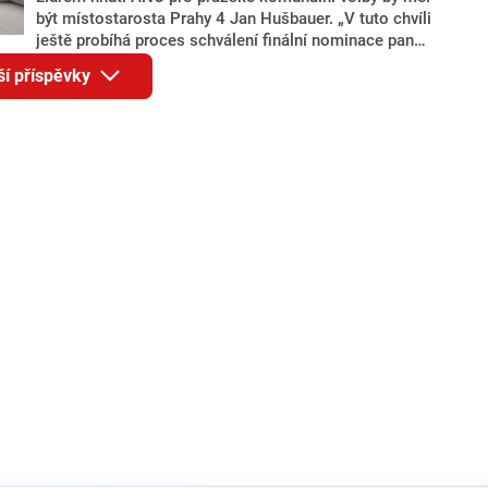
být místostarosta Prahy 4 Jan Hušbauer. „V tuto chvíli
ještě probíhá proces schválení finální nominace pana
Jana Hušbauera Výborem hnutí ANO,“ uvedl pro
ší příspěvky
redakci místopředseda pražského ANO Martin
Benkovič. O Hušbauerovi se spekulovalo jako o
náhradníkovi v čele pražské kandidátky poté, co
rezignoval po sérii nejasností v majetkových
přiznáních a pořizování bytů Ondřej Prokop. Zároveň
ale stále není jasné, kdo bude za ANO kandidovat ve
dvou ze tří pražských obvodů do horní komory
parlamentu. ANO má v Praze dlouhodobě horší
výsledky než ve zbytku republiky.