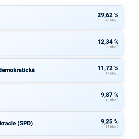
29,62 %
48 hlasů
12,34 %
20 hlasů
11,72 %
 demokratická
19 hlasů
9,87 %
16 hlasů
9,25 %
kracie (SPD)
15 hlasů