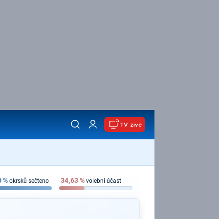
TV živě
0
%
34,63
%
okrsků sečteno
volební účast