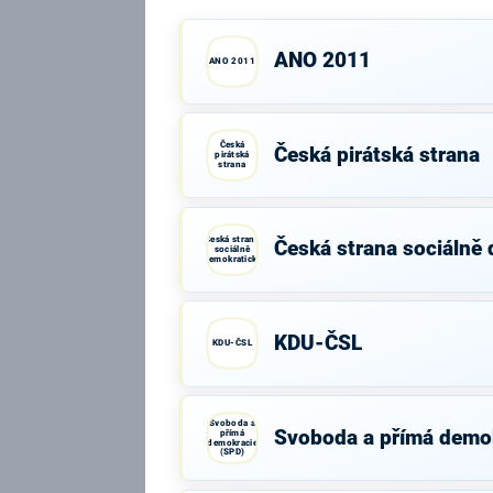
ANO 2011
ANO 2011
Česká
Česká pirátská strana
pirátská
strana
Česká strana
Česká strana sociálně
sociálně
demokratická
KDU-ČSL
KDU-ČSL
Svoboda a
Svoboda a přímá demo
přímá
demokracie
(SPD)