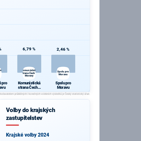
%
6,79 %
2,46 %
vé
Komunistická
Spolu pro
strana Čech a
Moravu
Moravy
é pro
Komunistická
Spolu pro
ravu
strana Čech a
Moravu
Moravy
Volby do krajských
zastupitelstev
Krajské volby 2024