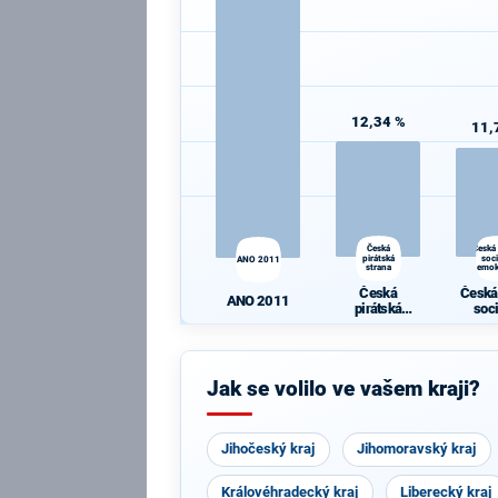
12,34 %
11,
Česká
Česká
pirátská
soc
ANO 2011
strana
demok
Česká
Česká
ANO 2011
pirátská
soc
strana
demok
Jak se volilo ve vašem kraji?
Jihočeský kraj
Jihomoravský kraj
Královéhradecký kraj
Liberecký kraj