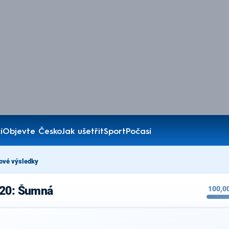
í
Objevte Česko
Jak ušetřit
Sport
Počasí
ové výsledky
020: Šumná
100,0