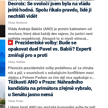
Decroix: Se svoločí jsem byla na vládu
hlava státu Petr Pavel. Daleko za ním pak bookmakeři
zmiňují dva výrazné politiky ANO, tedy premiéra
ještě hodná. Spolu říkalo pravdu, lidé ji
Andreje Babiše a ministra průmyslu Karla Havlíčka.
nechtěli vidět
Oblíbeným tipem samotných sázkařů je poslanec za
Téma: Rozhovor
Motoristy Filip Turek. Politolog Jan Kubáček nicméně
o případné kandidatuře kohokoliv ze zmíněné trojice
Vláda Andreje Babiše (ANO) je prvním kabinetem od
značně pochybuje. Podle něj současná koalice dosud
revoluce, který dává každý den najevo, že justici není
nemá osobu, která by Pavlovi mohla konkurovat.
potřeba respektovat. Alespoň to si myslí stínová
Prezidentské volby: Bude se
ministryně spravedlnosti ODS Eva Decroix. V
rozhovoru pro CNN Prima NEWS si nebrala servítky
opakovat duel Pavel vs. Babiš? Experti
ohledně politického výkonu svého nástupce Jeronýma
zmiňují pro a proti
Tejce (za ANO) či vládní zmocněnkyně pro lidská
Téma: Politika
práva Taťány Malé (ANO). Označením „svoloč“ na
adresu vlády prý byla ještě hodná. Decroix se také
Přestože prezidentské volby proběhnou až za zhruba
vrátila k volební porážce koalice Spolu či promluvila o
rok a půl, v souvislosti s eskalujícím konfliktem mezi
hnutí Naše Česko Martina Kuby.
vládou a Petrem Pavlem se čím dál více spekuluje o
Těžkosti ANO v Praze: Náhradního
tom, koho by do bitvy o Hrad mohla vyslat současná
koalice. Někteří političtí komentátoři znovu vytahují
kandidáta na primátora zřejmě vybralo,
jméno premiéra Andreje Babiše (ANO). Jak moc je
u Senátu jasno nemá
pravděpodobné, že se v prezidentských volbách 2028
Téma: Praha
bude znovu opakovat souboj z roku 2023?
Lídrem hnutí ANO pro pražské komunální volby by měl