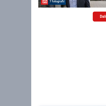
7 fotografií
Dal