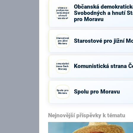
Občanská
Občanská demokratick
demokratická
strana s
podporou
Svobodných a hnutí St
Svobodných
a hnutí
pro Moravu
Starostové a
osobnosti
pro Moravu
Starostové
Starostové pro jižní M
pro jižní
Moravu
Komunistická
Komunistická strana Č
strana Čech a
Moravy
Spolu pro Moravu
Spolu pro
Moravu
Nejnovější příspěvky k tématu