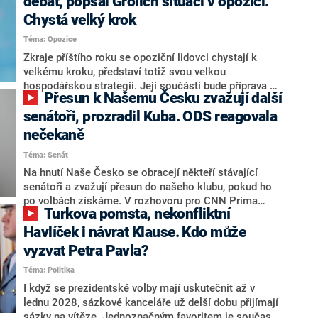
debat, popsal Grolich situaci v opozici.
Chystá velký krok
Téma: Opozice
Zkraje příštího roku se opoziční lidovci chystají k
velkému kroku, představí totiž svou velkou
hospodářskou strategii. Její součástí bude příprava na
Přesun k Našemu Česku zvažují další
stárnutí populace, řekl ve středu na setkání s novináři
nový předseda lidovců Jan Grolich. Ten zároveň v
senátoři, prozradil Kuba. ODS reagovala
senátních volbách kandiduje ve Vyškově. Popsal i
nečekaně
aktivitu opozice, o níž vládní strany nebo političtí
Téma: Senát
komentátoři mluví jako o slabé a v defenzivě. „Je to
úmorná práce upozorňovat na chyby vlády. Ministři s
Na hnutí Naše Česko se obracejí někteří stávající
námi navíc nechodí do debat. Chceme ale ukazovat
senátoři a zvažují přesun do našeho klubu, pokud ho
svoje témata,“ odpověděl Grolich na dotaz CNN Prima
po volbách získáme. V rozhovoru pro CNN Prima
Turkova pomsta, nekonfliktní
NEWS.
NEWS to řekl zakladatel hnutí a jihočeský hejtman
Martin Kuba. Konkrétní nebyl, ale získat by takto mohl
Havlíček i návrat Klause. Kdo může
například senátora Zdeňka Hrabu, který je dnes
vyzvat Petra Pavla?
součástí klubu ODS a TOP 09. Hraba to na dotaz
Téma: Politika
redakce nevyloučil. Předseda klubu senátorů ODS
Zdeněk Nytra redakci řekl, že počítá s odchodem
I když se prezidentské volby mají uskutečnit až v
některých senátorů z klubu a že Naše Česko není
lednu 2028, sázkové kanceláře už delší dobu přijímají
nepřítel, ale soupeř.
sázky na vítěze. Jednoznačným favoritem je současná