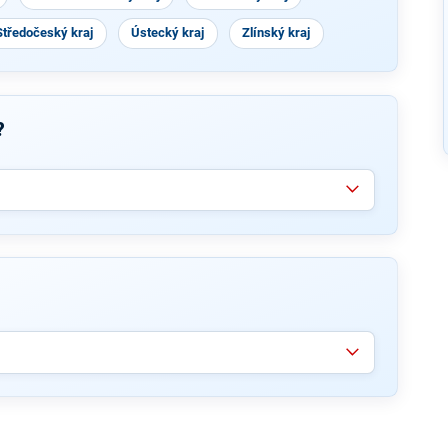
Středočeský kraj
Ústecký kraj
Zlínský kraj
?