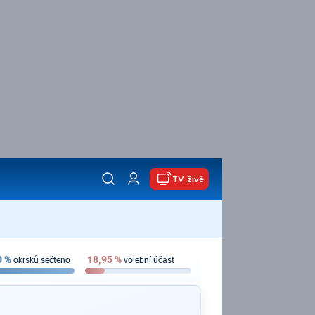
TV živě
0
%
18,95
%
okrsků sečteno
volební účast