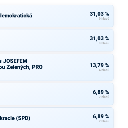
31,03 %
 demokratická
9 hlasů
31,03 %
9 hlasů
s JOSEFEM
13,79 %
u Zelených, PRO
4 hlasů
6,89 %
2 hlasů
6,89 %
kracie (SPD)
2 hlasů