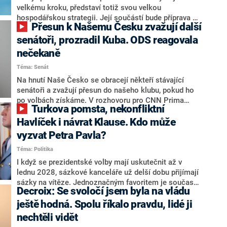
velkému kroku, představí totiž svou velkou
hospodářskou strategii. Její součástí bude příprava na
Přesun k Našemu Česku zvažují další
stárnutí populace, řekl ve středu na setkání s novináři
nový předseda lidovců Jan Grolich. Ten zároveň v
senátoři, prozradil Kuba. ODS reagovala
senátních volbách kandiduje ve Vyškově. Popsal i
nečekaně
aktivitu opozice, o níž vládní strany nebo političtí
Téma: Senát
komentátoři mluví jako o slabé a v defenzivě. „Je to
úmorná práce upozorňovat na chyby vlády. Ministři s
Na hnutí Naše Česko se obracejí někteří stávající
námi navíc nechodí do debat. Chceme ale ukazovat
senátoři a zvažují přesun do našeho klubu, pokud ho
svoje témata,“ odpověděl Grolich na dotaz CNN Prima
po volbách získáme. V rozhovoru pro CNN Prima
Turkova pomsta, nekonfliktní
NEWS.
NEWS to řekl zakladatel hnutí a jihočeský hejtman
Martin Kuba. Konkrétní nebyl, ale získat by takto mohl
Havlíček i návrat Klause. Kdo může
například senátora Zdeňka Hrabu, který je dnes
vyzvat Petra Pavla?
součástí klubu ODS a TOP 09. Hraba to na dotaz
Téma: Politika
redakce nevyloučil. Předseda klubu senátorů ODS
Zdeněk Nytra redakci řekl, že počítá s odchodem
I když se prezidentské volby mají uskutečnit až v
některých senátorů z klubu a že Naše Česko není
lednu 2028, sázkové kanceláře už delší dobu přijímají
nepřítel, ale soupeř.
sázky na vítěze. Jednoznačným favoritem je současná
Decroix: Se svoločí jsem byla na vládu
hlava státu Petr Pavel. Daleko za ním pak bookmakeři
zmiňují dva výrazné politiky ANO, tedy premiéra
ještě hodná. Spolu říkalo pravdu, lidé ji
Andreje Babiše a ministra průmyslu Karla Havlíčka.
nechtěli vidět
Oblíbeným tipem samotných sázkařů je poslanec za