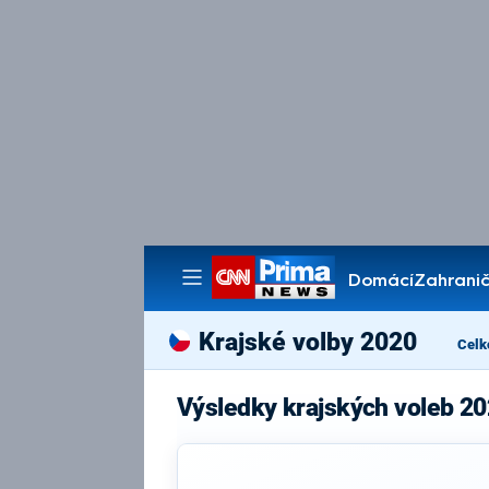
Domácí
Zahranič
Pořady
Krajské volby 2020
Celk
Výsledky krajských voleb 20