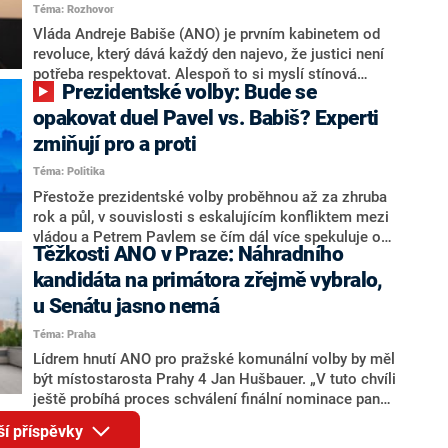
Téma: Rozhovor
Motoristy Filip Turek. Politolog Jan Kubáček nicméně
o případné kandidatuře kohokoliv ze zmíněné trojice
Vláda Andreje Babiše (ANO) je prvním kabinetem od
značně pochybuje. Podle něj současná koalice dosud
revoluce, který dává každý den najevo, že justici není
nemá osobu, která by Pavlovi mohla konkurovat.
potřeba respektovat. Alespoň to si myslí stínová
Prezidentské volby: Bude se
ministryně spravedlnosti ODS Eva Decroix. V
rozhovoru pro CNN Prima NEWS si nebrala servítky
opakovat duel Pavel vs. Babiš? Experti
ohledně politického výkonu svého nástupce Jeronýma
zmiňují pro a proti
Tejce (za ANO) či vládní zmocněnkyně pro lidská
Téma: Politika
práva Taťány Malé (ANO). Označením „svoloč“ na
adresu vlády prý byla ještě hodná. Decroix se také
Přestože prezidentské volby proběhnou až za zhruba
vrátila k volební porážce koalice Spolu či promluvila o
rok a půl, v souvislosti s eskalujícím konfliktem mezi
hnutí Naše Česko Martina Kuby.
vládou a Petrem Pavlem se čím dál více spekuluje o
Těžkosti ANO v Praze: Náhradního
tom, koho by do bitvy o Hrad mohla vyslat současná
koalice. Někteří političtí komentátoři znovu vytahují
kandidáta na primátora zřejmě vybralo,
jméno premiéra Andreje Babiše (ANO). Jak moc je
u Senátu jasno nemá
pravděpodobné, že se v prezidentských volbách 2028
Téma: Praha
bude znovu opakovat souboj z roku 2023?
Lídrem hnutí ANO pro pražské komunální volby by měl
být místostarosta Prahy 4 Jan Hušbauer. „V tuto chvíli
ještě probíhá proces schválení finální nominace pana
Jana Hušbauera Výborem hnutí ANO,“ uvedl pro
ší příspěvky
redakci místopředseda pražského ANO Martin