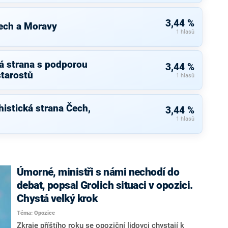
3,44 %
ech a Moravy
1 hlasů
á strana s podporou
3,44 %
starostů
1 hlasů
istická strana Čech,
3,44 %
1 hlasů
Úmorné, ministři s námi nechodí do
debat, popsal Grolich situaci v opozici.
Chystá velký krok
Téma: Opozice
Zkraje příštího roku se opoziční lidovci chystají k