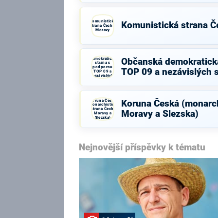
Komunistická
Komunistická strana Č
strana Čech a
Moravy
Občanská
demokratická
Občanská demokratick
strana s
podporou
TOP 09 a nezávislých 
TOP 09 a
nezávislých
starostů
Koruna Česká
Koruna Česká (monarch
(monarchistická
strana Čech,
Moravy a Slezska)
Moravy a
Slezska)
Nejnovější příspěvky k tématu