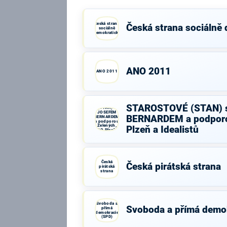
Česká strana
Česká strana sociálně
sociálně
demokratická
ANO 2011
ANO 2011
STAROSTOVÉ
STAROSTOVÉ (STAN) 
(STAN) s
JOSEFEM
BERNARDEM a podporo
BERNARDEM
a podporou
Zelených,
Plzeň a Idealistů
PRO Plzeň a
Idealistů
Česká
Česká pirátská strana
pirátská
strana
Svoboda a
Svoboda a přímá demo
přímá
demokracie
(SPD)