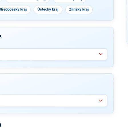
Středočeský kraj
Ústecký kraj
Zlínský kraj
?
n