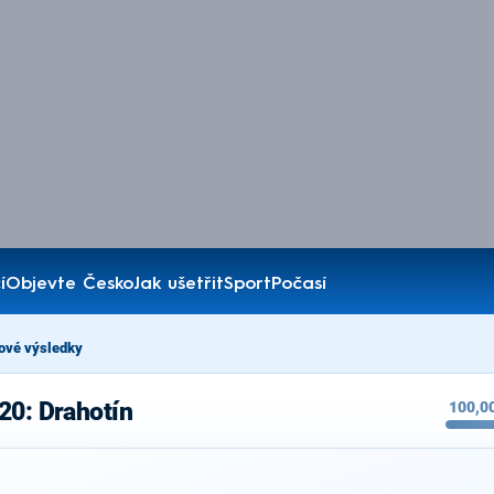
í
Objevte Česko
Jak ušetřit
Sport
Počasí
ové výsledky
20: Drahotín
100,0