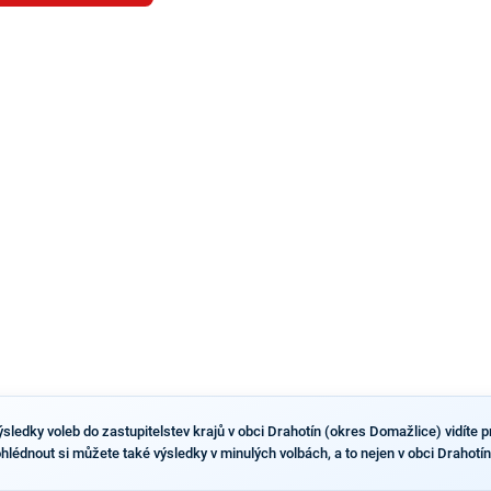
Benkovič. O Hušbauerovi se spekulovalo jako o
náhradníkovi v čele pražské kandidátky poté, co
rezignoval po sérii nejasností v majetkových
přiznáních a pořizování bytů Ondřej Prokop. Zároveň
ale stále není jasné, kdo bude za ANO kandidovat ve
dvou ze tří pražských obvodů do horní komory
parlamentu. ANO má v Praze dlouhodobě horší
výsledky než ve zbytku republiky.
sledky voleb do zastupitelstev krajů v obci Drahotín (okres Domažlice) vidíte pr
ohlédnout si můžete také výsledky v minulých volbách, a to nejen v obci Drahotín