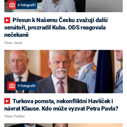
6 fotografií
Přesun k Našemu Česku zvažují další
senátoři, prozradil Kuba. ODS reagovala
nečekaně
Téma: Senát
9 fotografií
Turkova pomsta, nekonfliktní Havlíček i
návrat Klause. Kdo může vyzvat Petra Pavla?
Téma: Politika