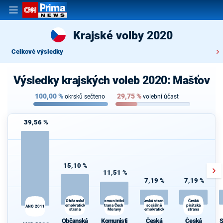
Krajské volby 2020
Celkové výsledky
Výsledky krajských voleb 2020: Mašťov
100,00
%
29,75
%
okrsků sečteno
volební účast
39,56 %
15,10 %
11,51 %
7,19 %
7,19 %
Občanská
Česká strana
Komunistická
Česká
demokratická
strana Čech a
sociálně
pirátská
ANO 2011
strana
Moravy
demokratická
strana
Občanská
Komunisti
Česká
Česká
S