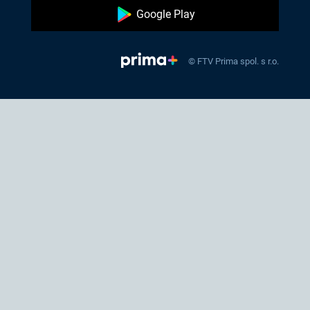
Google Play
© FTV Prima spol. s r.o.