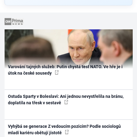
Varování tajných služeb: Putin chystá test NATO. Ve hře je i
útok na české sousedy
Ostuda Sparty v Boleslavi: Ani jednou nevystřelila na bránu,
doplatila na třesk v sestavě
Vyhýbá se generace Z vedoucím pozicím? Podle sociologů
mladí kariéru obětují jistotě