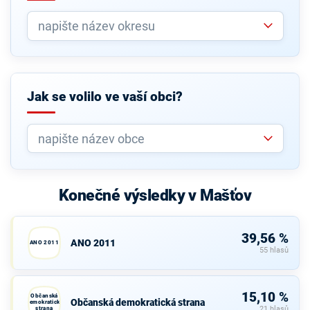
Jak se volilo ve vaší obci?
Konečné výsledky v Mašťov
39,56 %
ANO 2011
ANO 2011
55 hlasů
15,10 %
Občanská
Občanská demokratická strana
demokratická
strana
21 hlasů