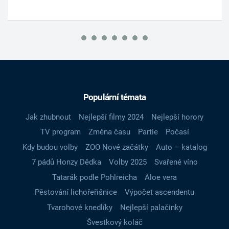
Populární témata
Jak zhubnout
Nejlepší filmy 2024
Nejlepší horory
TV program
Změna času
Partie
Počasí
Kdy budou volby
ZOO Nové začátky
Auto – katalog
7 pádů Honzy Dědka
Volby 2025
Svařené víno
Tatarák podle Pohlreicha
Aloe vera
Pěstování lichořeřišnice
Výpočet ascendentu
Tvarohové knedlíky
Nejlepší palačinky
Švestkový koláč