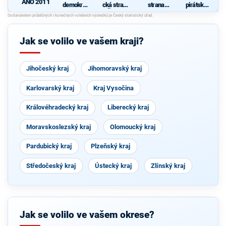
ANO 2011
demokrati
cká strana
strana
pirátská
cká strana
Čech a
sociálně
strana
d
Moravy
demokrati
cká
Jak se volilo ve vašem kraji?
Jihočeský kraj
Jihomoravský kraj
Karlovarský kraj
Kraj Vysočina
Královéhradecký kraj
Liberecký kraj
Moravskoslezský kraj
Olomoucký kraj
Pardubický kraj
Plzeňský kraj
Středočeský kraj
Ústecký kraj
Zlínský kraj
Jak se volilo ve vašem okrese?