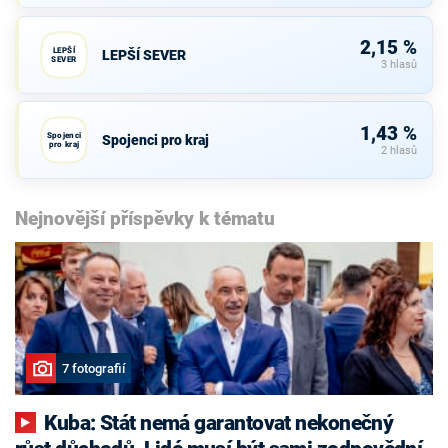
2,15 %
LEPŠÍ
LEPŠÍ SEVER
SEVER
3 hlasů
1,43 %
Spojenci
Spojenci pro kraj
pro kraj
2 hlasů
Nejnovější příspěvky k tématu
7 fotografií
Kuba: Stát nemá garantovat nekonečný