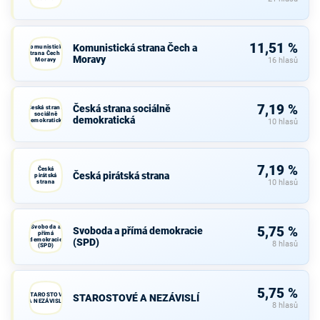
11,51 %
Komunistická strana Čech a
Komunistická
strana Čech a
Moravy
Moravy
16 hlasů
7,19 %
Česká strana sociálně
Česká strana
sociálně
demokratická
demokratická
10 hlasů
7,19 %
Česká
Česká pirátská strana
pirátská
strana
10 hlasů
Svoboda a
5,75 %
Svoboda a přímá demokracie
přímá
demokracie
(SPD)
8 hlasů
(SPD)
5,75 %
STAROSTOVÉ
STAROSTOVÉ A NEZÁVISLÍ
A NEZÁVISLÍ
8 hlasů