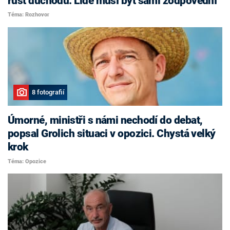
růst důchodů. Lidé musí být sami zodpovědní
Téma: Rozhovor
8 fotografií
Úmorné, ministři s námi nechodí do debat,
popsal Grolich situaci v opozici. Chystá velký
krok
Téma: Opozice