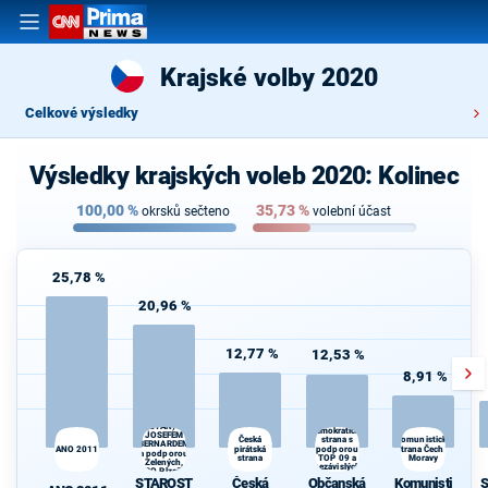
Krajské volby 2020
Celkové výsledky
Výsledky krajských voleb 2020: Kolinec
100,00
%
35,73
%
okrsků sečteno
volební účast
25,78 %
20,96 %
12,77 %
12,53 %
8,91 %
STAROSTOVÉ
Občanská
(STAN) s
demokratická
JOSEFEM
strana s
Česká
Komunistická
BERNARDEM
ANO 2011
pirátská
podporou
strana Čech a
a podporou
strana
TOP 09 a
Moravy
Zelených,
nezávislých
PRO Plzeň a
starostů
STAROST
Česká
Občanská
Komunisti
S
Idealistů