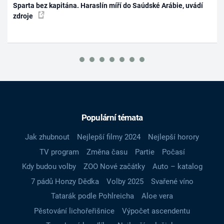
Sparta bez kapitána. Haraslín míří do Saúdské Arábie, uvádí
zdroje
Populární témata
Jak zhubnout
Nejlepší filmy 2024
Nejlepší horory
TV program
Změna času
Partie
Počasí
Kdy budou volby
ZOO Nové začátky
Auto – katalog
7 pádů Honzy Dědka
Volby 2025
Svařené víno
Tatarák podle Pohlreicha
Aloe vera
Pěstování lichořeřišnice
Výpočet ascendentu