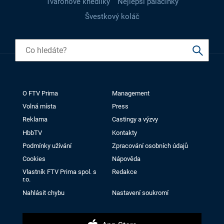
Tvarohové knedlíky
Nejlepší palačinky
Švestkový koláč
O FTV Prima
Management
Volná místa
Press
Reklama
Castingy a výzvy
HbbTV
Kontakty
Podmínky užívání
Zpracování osobních údajů
Cookies
Nápověda
Vlastník FTV Prima spol. s
Redakce
r.o.
Nahlásit chybu
Nastavení soukromí