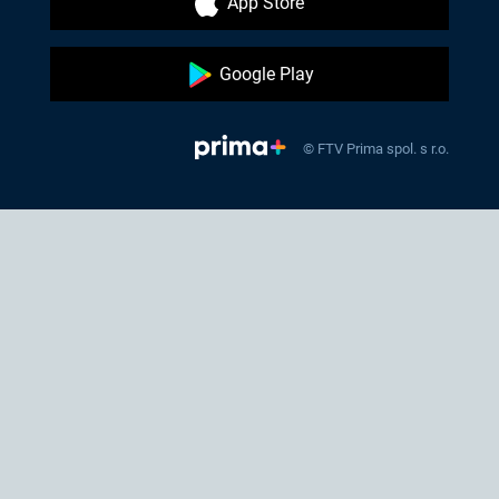
App Store
Google Play
© FTV Prima spol. s r.o.