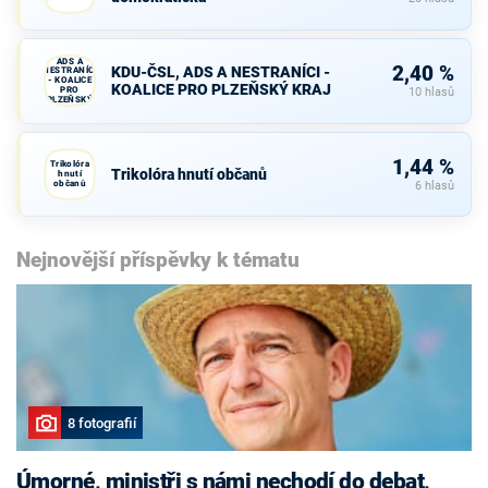
KDU-ČSL,
ADS A
2,40 %
KDU-ČSL, ADS A NESTRANÍCI -
NESTRANÍCI
- KOALICE
KOALICE PRO PLZEŇSKÝ KRAJ
PRO
10 hlasů
PLZEŇSKÝ
KRAJ
1,44 %
Trikolóra
Trikolóra hnutí občanů
hnutí
občanů
6 hlasů
Nejnovější příspěvky k tématu
8 fotografií
Úmorné, ministři s námi nechodí do debat,