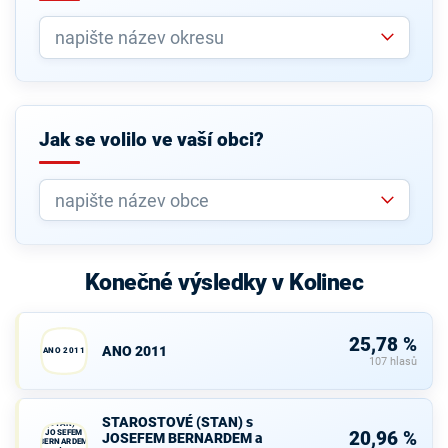
Jak se volilo ve vaší obci?
Konečné výsledky v Kolinec
25,78 %
ANO 2011
ANO 2011
107 hlasů
STAROSTOVÉ
STAROSTOVÉ (STAN) s
(STAN) s
JOSEFEM
20,96 %
JOSEFEM BERNARDEM a
BERNARDEM