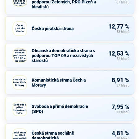
a podporou
podporou Zelených, PRO Plzeň a
87 hlasů
Zelených,
Idealistů
PRO Plzeň a
Idealistů
12,77 %
Česká
Česká pirátská strana
pirátská
strana
53 hlasů
Občanská
Občanská demokratická strana s
demokratická
12,53 %
strana s
podporou TOP 09 a nezávislých
podporou
TOP 09 a
52 hlasů
starostů
nezávislých
starostů
8,91 %
Komunistická strana Čech a
Komunistická
strana Čech a
Moravy
Moravy
37 hlasů
Svoboda a
7,95 %
Svoboda a přímá demokracie
přímá
demokracie
(SPD)
33 hlasů
(SPD)
4,81 %
Česká strana sociálně
Česká strana
sociálně
demokratická
demokratická
20 hlasů