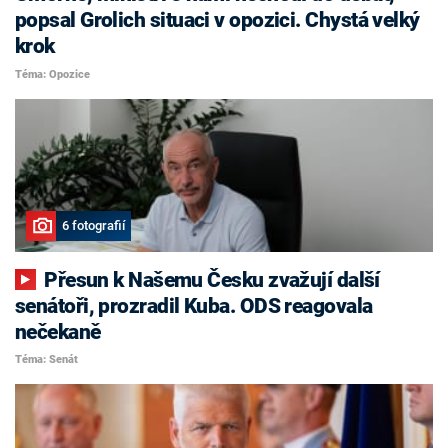
popsal Grolich situaci v opozici. Chystá velký
krok
Téma: Opozice
6 fotografií
Přesun k Našemu Česku zvažují další
senátoři, prozradil Kuba. ODS reagovala
nečekaně
Téma: Senát