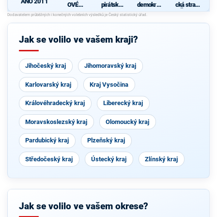
ANO 2011
OVÉ
pirátská
demokrati
cká strana
(STAN) s
strana
cká strana
Čech a
d
JOSEFEM
s podporou
Moravy
BERNARD
TOP 09 a
EM a
nezávislýc
Jak se volilo ve vašem kraji?
podporou
h starostů
Zelených,
PRO Plzeň
a Idealistů
Jihočeský kraj
Jihomoravský kraj
Karlovarský kraj
Kraj Vysočina
Královéhradecký kraj
Liberecký kraj
Moravskoslezský kraj
Olomoucký kraj
Pardubický kraj
Plzeňský kraj
Středočeský kraj
Ústecký kraj
Zlínský kraj
Jak se volilo ve vašem okrese?