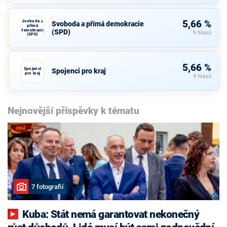
Svoboda a
5,66 %
Svoboda a přímá demokracie
přímá
demokracie
(SPD)
9 hlasů
(SPD)
5,66 %
Spojenci
Spojenci pro kraj
pro kraj
9 hlasů
Nejnovější příspěvky k tématu
7 fotografií
Kuba: Stát nemá garantovat nekonečný