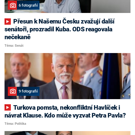
6 fotografií
Přesun k Našemu Česku zvažují další
senátoři, prozradil Kuba. ODS reagovala
nečekaně
Téma: Senát
9 fotografií
Turkova pomsta, nekonfliktní Havlíček i
návrat Klause. Kdo může vyzvat Petra Pavla?
Téma: Politika