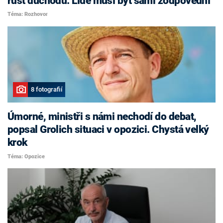
růst důchodů. Lidé musí být sami zodpovědní
Téma: Rozhovor
8 fotografií
Úmorné, ministři s námi nechodí do debat,
popsal Grolich situaci v opozici. Chystá velký
krok
Téma: Opozice