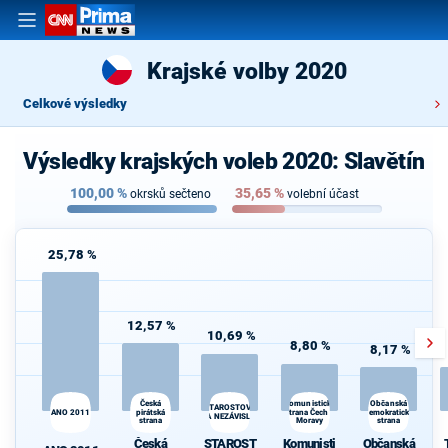
Krajské volby 2020
Celkové výsledky
Výsledky krajských voleb 2020: Slavětín
100,00
%
35,65
%
okrsků sečteno
volební účast
25,78 %
12,57 %
10,69 %
8,80 %
8,17 %
Česká
Komunistická
Občanská
STAROSTOVÉ
ANO 2011
pirátská
strana Čech a
demokratická
A NEZÁVISLÍ
strana
Moravy
strana
Česká
STAROST
Komunisti
Občanská