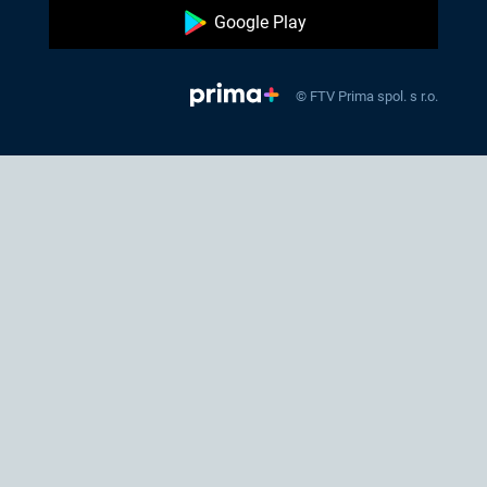
Google Play
© FTV Prima spol. s r.o.