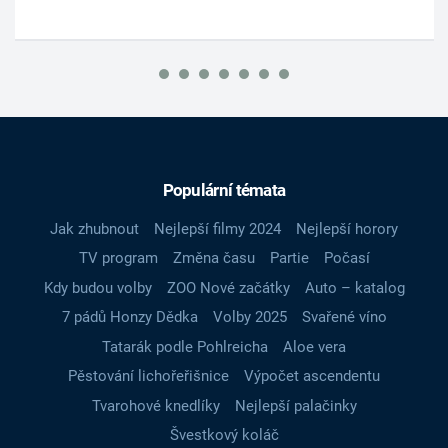
Populární témata
Jak zhubnout
Nejlepší filmy 2024
Nejlepší horory
TV program
Změna času
Partie
Počasí
Kdy budou volby
ZOO Nové začátky
Auto – katalog
7 pádů Honzy Dědka
Volby 2025
Svařené víno
Tatarák podle Pohlreicha
Aloe vera
Pěstování lichořeřišnice
Výpočet ascendentu
Tvarohové knedlíky
Nejlepší palačinky
Švestkový koláč