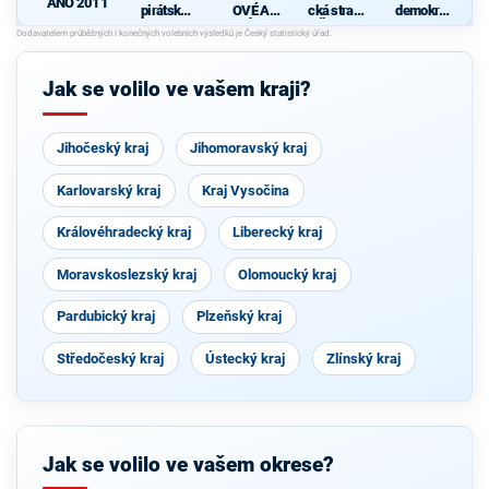
ANO 2011
pirátská
OVÉ A
cká strana
demokrati
strana
NEZÁVISL
Čech a
cká strana
Í
Moravy
Jak se volilo ve vašem kraji?
Jihočeský kraj
Jihomoravský kraj
Karlovarský kraj
Kraj Vysočina
Královéhradecký kraj
Liberecký kraj
Moravskoslezský kraj
Olomoucký kraj
Pardubický kraj
Plzeňský kraj
Středočeský kraj
Ústecký kraj
Zlínský kraj
Jak se volilo ve vašem okrese?