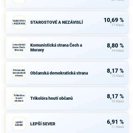
10,69 %
STAROSTOVÉ
STAROSTOVÉ A NEZÁVISLÍ
A NEZÁVISLÍ
17 hlasů
8,80 %
Komunistická strana Čech a
Komunistická
strana Čech a
Moravy
Moravy
14 hlasů
8,17 %
Občanská
Občanská demokratická strana
demokratická
strana
13 hlasů
8,17 %
Trikolóra
Trikolóra hnutí občanů
hnutí
občanů
13 hlasů
6,91 %
LEPŠÍ
LEPŠÍ SEVER
SEVER
11 hlasů