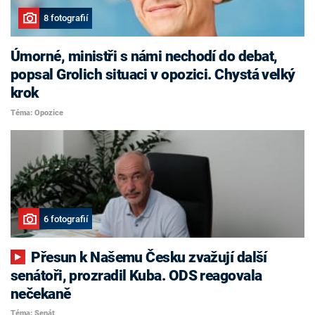
8 fotografií
Úmorné, ministři s námi nechodí do debat,
popsal Grolich situaci v opozici. Chystá velký
krok
Téma: Opozice
6 fotografií
Přesun k Našemu Česku zvažují další
senátoři, prozradil Kuba. ODS reagovala
nečekaně
Téma: Senát