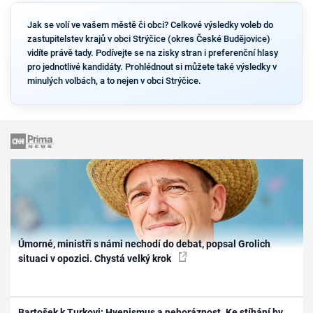
Jak se volí ve vašem městě či obci? Celkové výsledky voleb do
zastupitelstev krajů v obci Strýčice (okres České Budějovice)
vidíte právě tady. Podívejte se na zisky stran i preferenční hlasy
pro jednotlivé kandidáty. Prohlédnout si můžete také výsledky v
minulých volbách, a to nejen v obci Strýčice.
Úmorné, ministři s námi nechodí do debat, popsal Grolich
situaci v opozici. Chystá velký krok
Bartošek k Turkovi: Hyenismus a nehoráznost. Ke stíhání by