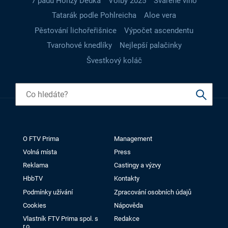
7 pádů Honzy Dědka
Volby 2025
Svařené víno
Tatarák podle Pohlreicha
Aloe vera
Pěstování lichořeřišnice
Výpočet ascendentu
Tvarohové knedlíky
Nejlepší palačinky
Švestkový koláč
O FTV Prima
Management
Volná místa
Press
Reklama
Castingy a výzvy
HbbTV
Kontakty
Podmínky užívání
Zpracování osobních údajů
Cookies
Nápověda
Vlastník FTV Prima spol. s
Redakce
r.o.