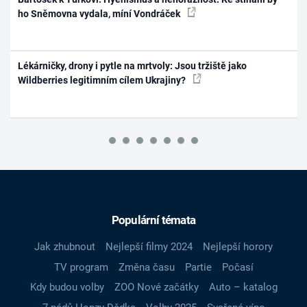
ho Sněmovna vydala, míní Vondráček
Lékárničky, drony i pytle na mrtvoly: Jsou tržiště jako
Wildberries legitimním cílem Ukrajiny?
Populární témata
Jak zhubnout
Nejlepší filmy 2024
Nejlepší horory
TV program
Změna času
Partie
Počasí
Kdy budou volby
ZOO Nové začátky
Auto – katalog