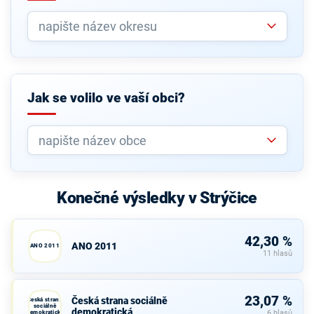
Jak se volilo ve vaší obci?
Konečné výsledky v Strýčice
42,30 %
ANO 2011
ANO 2011
11 hlasů
23,07 %
Česká strana sociálně
Česká strana
sociálně
demokratická
demokratická
6 hlasů