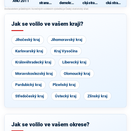
ANO 2011
strana
demokrati
cká strana
cká strana
sociálně
cká strana
Čech a
zelených -
demokrati
Moravy
ZA
cká
PRÁVA
ZVÍŘAT
Jak se volilo ve vašem kraji?
Jihočeský kraj
Jihomoravský kraj
Karlovarský kraj
Kraj Vysočina
Královéhradecký kraj
Liberecký kraj
Moravskoslezský kraj
Olomoucký kraj
Pardubický kraj
Plzeňský kraj
Středočeský kraj
Ústecký kraj
Zlínský kraj
Jak se volilo ve vašem okrese?