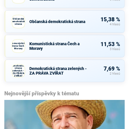
15,38 %
Občanská
Občanská demokratická strana
demokratická
strana
4 hlasů
11,53 %
Komunistická strana Čech a
Komunistická
strana Čech a
Moravy
Moravy
3 hlasů
Demokratická
7,69 %
Demokratická strana zelených -
strana
zelených -
ZA PRÁVA ZVÍŘAT
ZA PRÁVA
2 hlasů
ZVÍŘAT
Nejnovější příspěvky k tématu