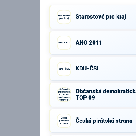
Starostové pro kraj
Starostové
pro kraj
ANO 2011
ANO 2011
KDU-ČSL
KDU-ČSL
Občanská
Občanská demokratick
demokratická
strana s
TOP 09
podporou
TOP 09
Česká
Česká pirátská strana
pirátská
strana