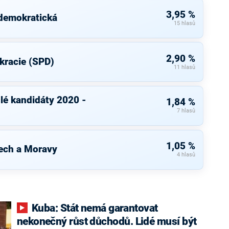
3,95 %
 demokratická
15 hlasů
2,90 %
kracie (SPD)
11 hlasů
slé kandidáty 2020 -
1,84 %
7 hlasů
1,05 %
ech a Moravy
4 hlasů
Kuba: Stát nemá garantovat
nekonečný růst důchodů. Lidé musí být