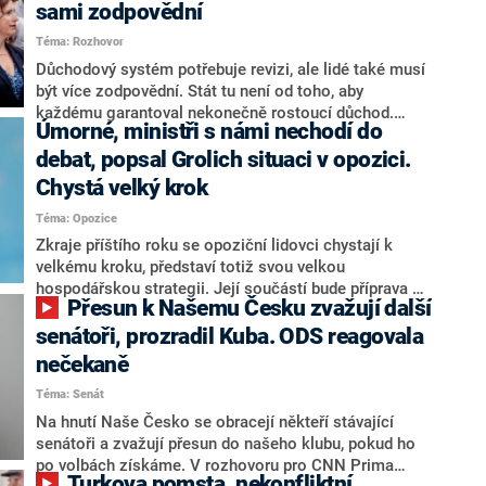
sami zodpovědní
Téma: Rozhovor
Důchodový systém potřebuje revizi, ale lidé také musí
být více zodpovědní. Stát tu není od toho, aby
každému garantoval nekonečně rostoucí důchod.
Úmorné, ministři s námi nechodí do
Chybí tu nový systém a my ho představíme,řekl
hejtman Jihočeského kraje a předseda hnutí Naše
debat, popsal Grolich situaci v opozici.
Česko Martin Kuba v rozhovoru pro CNN Prima NEWS.
Chystá velký krok
V čele státu pak podle něj nemůže být člověk, který by
Téma: Opozice
střetem zájmů omezoval čerpání financí a rozvoj,
dodal. Řešení u Andreje Babiše ale hodnotit nechtěl.
Zkraje příštího roku se opoziční lidovci chystají k
velkému kroku, představí totiž svou velkou
hospodářskou strategii. Její součástí bude příprava na
Přesun k Našemu Česku zvažují další
stárnutí populace, řekl ve středu na setkání s novináři
nový předseda lidovců Jan Grolich. Ten zároveň v
senátoři, prozradil Kuba. ODS reagovala
senátních volbách kandiduje ve Vyškově. Popsal i
nečekaně
aktivitu opozice, o níž vládní strany nebo političtí
Téma: Senát
komentátoři mluví jako o slabé a v defenzivě. „Je to
úmorná práce upozorňovat na chyby vlády. Ministři s
Na hnutí Naše Česko se obracejí někteří stávající
námi navíc nechodí do debat. Chceme ale ukazovat
senátoři a zvažují přesun do našeho klubu, pokud ho
svoje témata,“ odpověděl Grolich na dotaz CNN Prima
po volbách získáme. V rozhovoru pro CNN Prima
Turkova pomsta, nekonfliktní
NEWS.