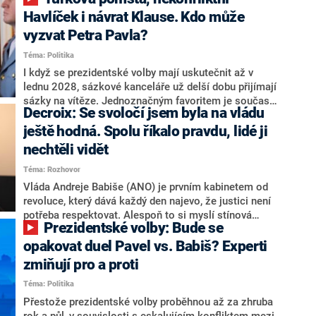
NEWS to řekl zakladatel hnutí a jihočeský hejtman
Martin Kuba. Konkrétní nebyl, ale získat by takto mohl
Havlíček i návrat Klause. Kdo může
například senátora Zdeňka Hrabu, který je dnes
vyzvat Petra Pavla?
součástí klubu ODS a TOP 09. Hraba to na dotaz
Téma: Politika
redakce nevyloučil. Předseda klubu senátorů ODS
Zdeněk Nytra redakci řekl, že počítá s odchodem
I když se prezidentské volby mají uskutečnit až v
některých senátorů z klubu a že Naše Česko není
lednu 2028, sázkové kanceláře už delší dobu přijímají
nepřítel, ale soupeř.
sázky na vítěze. Jednoznačným favoritem je současná
Decroix: Se svoločí jsem byla na vládu
hlava státu Petr Pavel. Daleko za ním pak bookmakeři
zmiňují dva výrazné politiky ANO, tedy premiéra
ještě hodná. Spolu říkalo pravdu, lidé ji
Andreje Babiše a ministra průmyslu Karla Havlíčka.
nechtěli vidět
Oblíbeným tipem samotných sázkařů je poslanec za
Téma: Rozhovor
Motoristy Filip Turek. Politolog Jan Kubáček nicméně
o případné kandidatuře kohokoliv ze zmíněné trojice
Vláda Andreje Babiše (ANO) je prvním kabinetem od
značně pochybuje. Podle něj současná koalice dosud
revoluce, který dává každý den najevo, že justici není
nemá osobu, která by Pavlovi mohla konkurovat.
potřeba respektovat. Alespoň to si myslí stínová
Prezidentské volby: Bude se
ministryně spravedlnosti ODS Eva Decroix. V
rozhovoru pro CNN Prima NEWS si nebrala servítky
opakovat duel Pavel vs. Babiš? Experti
ohledně politického výkonu svého nástupce Jeronýma
zmiňují pro a proti
Tejce (za ANO) či vládní zmocněnkyně pro lidská
Téma: Politika
práva Taťány Malé (ANO). Označením „svoloč“ na
adresu vlády prý byla ještě hodná. Decroix se také
Přestože prezidentské volby proběhnou až za zhruba
vrátila k volební porážce koalice Spolu či promluvila o
rok a půl, v souvislosti s eskalujícím konfliktem mezi