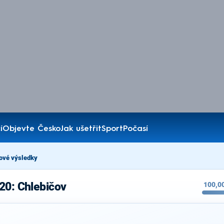
í
Objevte Česko
Jak ušetřit
Sport
Počasí
ové výsledky
20: Chlebičov
100,0