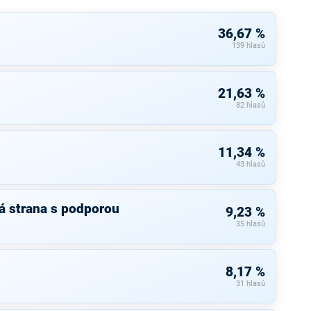
36,67 %
139 hlasů
21,63 %
82 hlasů
11,34 %
43 hlasů
á strana s podporou
9,23 %
35 hlasů
8,17 %
31 hlasů