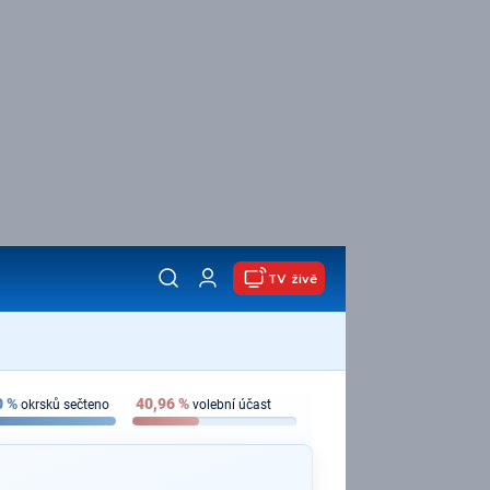
TV živě
0
%
40,96
%
okrsků sečteno
volební účast