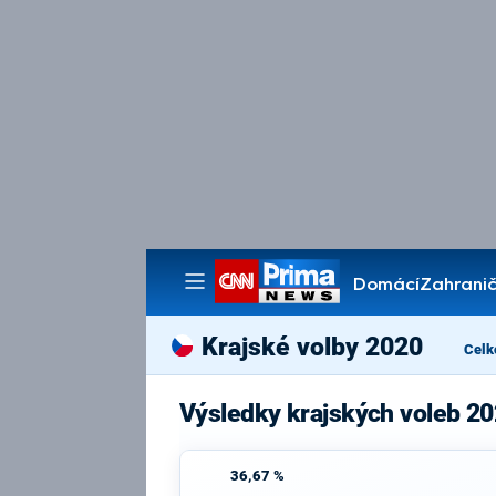
Domácí
Zahranič
Pořady
Krajské volby 2020
Celk
Výsledky krajských voleb 20
36,67 %