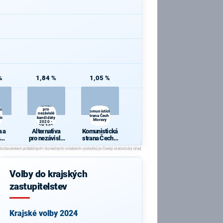
%
1,84 %
1,05 %
Alternativa
 a
pro
Komunistická
nezávislé
strana Čech a
ie
kandidáty
Moravy
2020 -
ANK 2020
 a
Alternativa
Komunistická
pro nezávislé
strana Čech a
cie
kandidáty
Moravy
2020 - ANK
2020
Volby do krajských
zastupitelstev
Krajské volby 2024