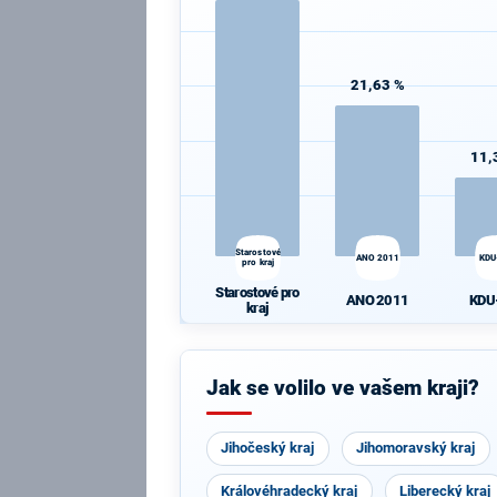
21,63 %
11,
Starostové
ANO 2011
KDU
pro kraj
Starostové pro
ANO 2011
KDU
kraj
Jak se volilo ve vašem kraji?
Jihočeský kraj
Jihomoravský kraj
Královéhradecký kraj
Liberecký kraj