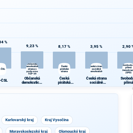
34 %
9,23 %
8,17 %
3,95 %
2,90 
Občanská
Svoboda
demokratická
Česká
Česká strana
přímá
-ČSL
strana s
pirátská
sociálně
demokrac
podporou
strana
demokratická
(SPD)
TOP 09
Občanská
Česká
Česká strana
Svoboda
-ČSL
demokratická
pirátská
sociálně
přímá
strana s
strana
demokratická
demokra
podporou TOP
(SPD)
09
Karlovarský kraj
Kraj Vysočina
Moravskoslezský kraj
Olomoucký kraj