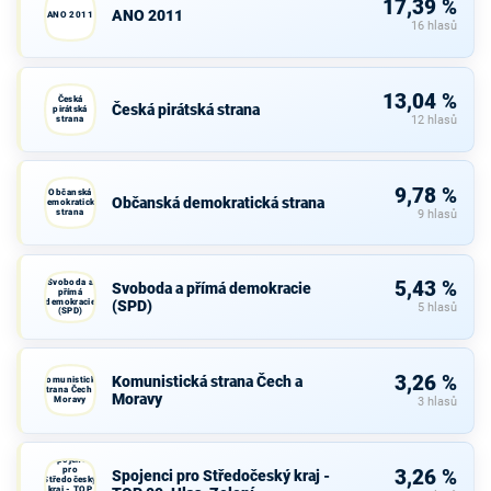
17,39 %
ANO 2011
ANO 2011
16 hlasů
13,04 %
Česká
Česká pirátská strana
pirátská
strana
12 hlasů
9,78 %
Občanská
Občanská demokratická strana
demokratická
strana
9 hlasů
Svoboda a
5,43 %
Svoboda a přímá demokracie
přímá
demokracie
(SPD)
5 hlasů
(SPD)
3,26 %
Komunistická strana Čech a
Komunistická
strana Čech a
Moravy
Moravy
3 hlasů
Spojenci
pro
3,26 %
Spojenci pro Středočeský kraj -
Středočeský
kraj - TOP