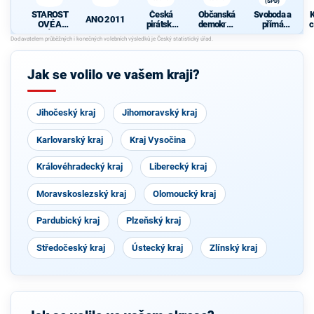
(SPD)
STAROST
Česká
Občanská
Svoboda a
K
ANO 2011
OVÉ A
pirátská
demokrati
přímá
c
NEZÁVISL
strana
cká strana
demokraci
Í
e (SPD)
Jak se volilo ve vašem kraji?
Jihočeský kraj
Jihomoravský kraj
Karlovarský kraj
Kraj Vysočina
Královéhradecký kraj
Liberecký kraj
Moravskoslezský kraj
Olomoucký kraj
Pardubický kraj
Plzeňský kraj
Středočeský kraj
Ústecký kraj
Zlínský kraj