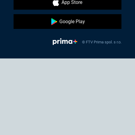
App Store
Google Play
© FTV Prima spol. s r.o.