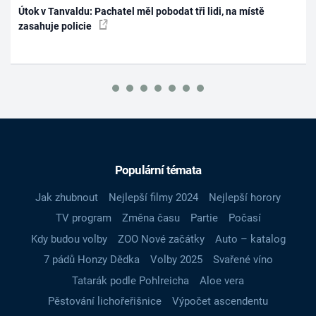
Útok v Tanvaldu: Pachatel měl pobodat tři lidi, na místě
zasahuje policie
Populární témata
Jak zhubnout
Nejlepší filmy 2024
Nejlepší horory
TV program
Změna času
Partie
Počasí
Kdy budou volby
ZOO Nové začátky
Auto – katalog
7 pádů Honzy Dědka
Volby 2025
Svařené víno
Tatarák podle Pohlreicha
Aloe vera
Pěstování lichořeřišnice
Výpočet ascendentu