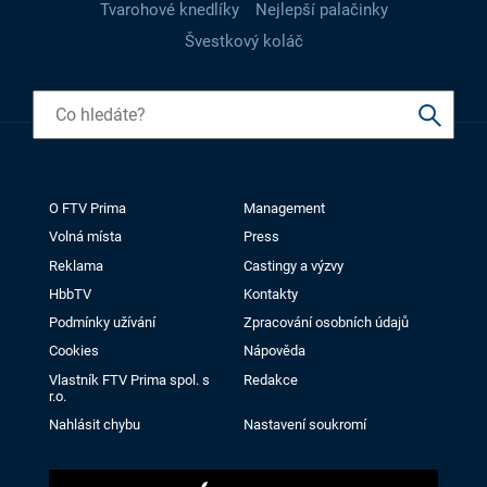
Tvarohové knedlíky
Nejlepší palačinky
Švestkový koláč
O FTV Prima
Management
Volná místa
Press
Reklama
Castingy a výzvy
HbbTV
Kontakty
Podmínky užívání
Zpracování osobních údajů
Cookies
Nápověda
Vlastník FTV Prima spol. s
Redakce
r.o.
Nahlásit chybu
Nastavení soukromí