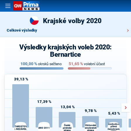
Krajské volby 2020
Celkové výsledky
Výsledky krajských voleb 2020:
Bernartice
100,00
%
51,65
%
okrsků sečteno
volební účast
39,13 %
17,39 %
13,04 %
9,78 %
5,43 %
Svoboda a
Občanská
K
Česká
STAROSTOVÉ
přímá
ANO 2011
pirátská
demokratická
s
A NEZÁVISLÍ
demokracie
strana
strana