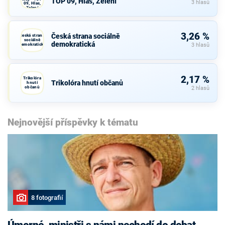
TOP 09, Hlas, Zelení
3 hlasů
09, Hlas,
Zelení
3,26 %
Česká strana sociálně
Česká strana
sociálně
demokratická
demokratická
3 hlasů
2,17 %
Trikolóra
Trikolóra hnutí občanů
hnutí
občanů
2 hlasů
Nejnovější příspěvky k tématu
8 fotografií
Úmorné, ministři s námi nechodí do debat,