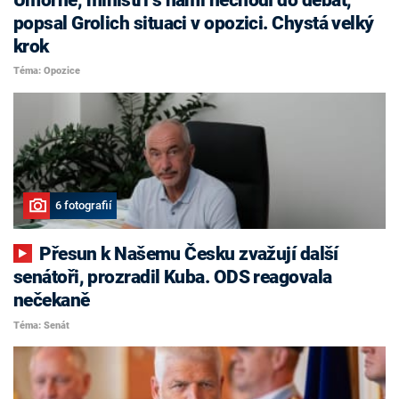
popsal Grolich situaci v opozici. Chystá velký
krok
Téma: Opozice
6 fotografií
Přesun k Našemu Česku zvažují další
senátoři, prozradil Kuba. ODS reagovala
nečekaně
Téma: Senát