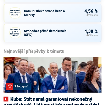
4,56 %
Komunistická strana Čech a
Komunistická
strana Čech a
Moravy
Moravy
469 hlasů
Svoboda a
4,30 %
Svoboda a přímá demokracie
přímá
demokracie
(SPD)
443 hlasů
(SPD)
Nejnovější příspěvky k tématu
7 fotografií
Kuba: Stát nemá garantovat nekonečný