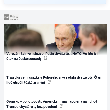
Varování tajných služeb: Putin chystá test NATO. Ve hře je i
útok na české sousedy
Tragická čelní srážka u Pohořelic si vyžádala dva životy. Čtyři
lidé utrpěli těžká zranění
Grónsko v pohotovosti: Americká firma napojená na lidi od
Trumpa chystá vrty bez povolení