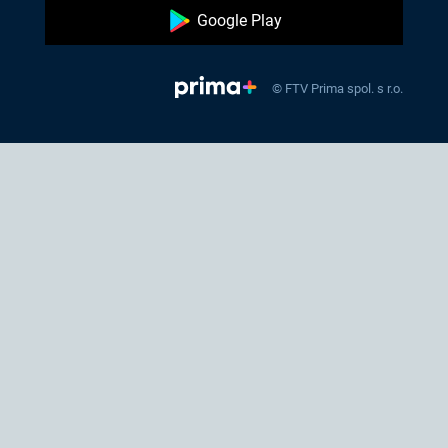
Google Play
© FTV Prima spol. s r.o.