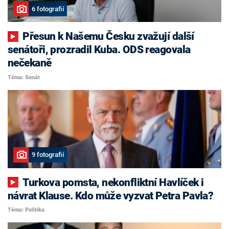
6 fotografií
Přesun k Našemu Česku zvažují další
senátoři, prozradil Kuba. ODS reagovala
nečekaně
Téma: Senát
9 fotografií
Turkova pomsta, nekonfliktní Havlíček i
návrat Klause. Kdo může vyzvat Petra Pavla?
Téma: Politika