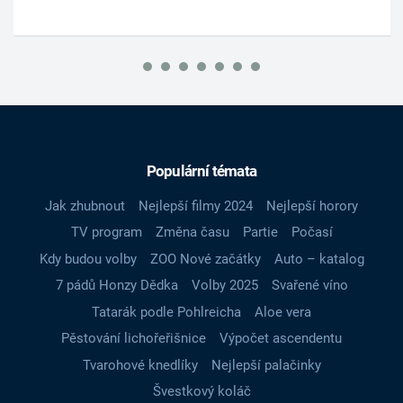
Populární témata
Jak zhubnout
Nejlepší filmy 2024
Nejlepší horory
TV program
Změna času
Partie
Počasí
Kdy budou volby
ZOO Nové začátky
Auto – katalog
7 pádů Honzy Dědka
Volby 2025
Svařené víno
Tatarák podle Pohlreicha
Aloe vera
Pěstování lichořeřišnice
Výpočet ascendentu
Tvarohové knedlíky
Nejlepší palačinky
Švestkový koláč