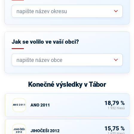
Jak se volilo ve vaší obci?
Konečné výsledky v Tábor
18,79 %
ANO 2011
ANO 2011
1 932 hlasů
15,75 %
JIHOČEŠI
JIHOČEŠI 2012
2012
1 620 hlasů