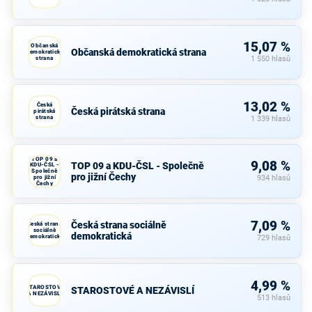
15,07 %
Občanská
Občanská demokratická strana
demokratická
strana
1 550 hlasů
13,02 %
Česká
Česká pirátská strana
pirátská
strana
1 339 hlasů
TOP 09 a
9,08 %
TOP 09 a KDU-ČSL - Společně
KDU-ČSL -
Společně
pro jižní Čechy
pro jižní
934 hlasů
Čechy
7,09 %
Česká strana sociálně
Česká strana
sociálně
demokratická
demokratická
729 hlasů
4,99 %
STAROSTOVÉ
STAROSTOVÉ A NEZÁVISLÍ
A NEZÁVISLÍ
513 hlasů