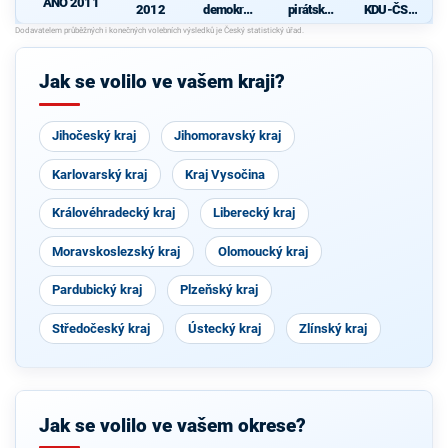
ANO 2011
2012
demokrati
pirátská
KDU-ČSL
cká strana
strana
- Společně
pro jižní
d
Čechy
Jak se volilo ve vašem kraji?
Jihočeský kraj
Jihomoravský kraj
Karlovarský kraj
Kraj Vysočina
Královéhradecký kraj
Liberecký kraj
Moravskoslezský kraj
Olomoucký kraj
Pardubický kraj
Plzeňský kraj
Středočeský kraj
Ústecký kraj
Zlínský kraj
Jak se volilo ve vašem okrese?