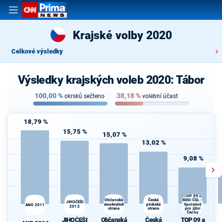
Krajské volby 2020
Celkové výsledky
Výsledky krajských voleb 2020: Tábor
100,00
%
38,18
%
okrsků sečteno
volební účast
18,79 %
15,75 %
15,07 %
13,02 %
9,08 %
TOP 09 a
Česká
Občanská
KDU-ČSL -
JIHOČEŠI
demokratická
pirátská
Společně
ANO 2011
2012
strana
strana
pro jižní
d
Čechy
JIHOČEŠI
Občanská
Česká
TOP 09 a