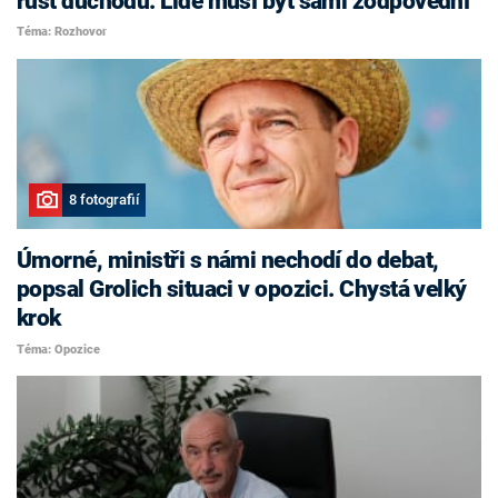
růst důchodů. Lidé musí být sami zodpovědní
Téma: Rozhovor
8 fotografií
Úmorné, ministři s námi nechodí do debat,
popsal Grolich situaci v opozici. Chystá velký
krok
Téma: Opozice