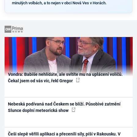
minulých volbách, a to nejen v obci Nová Ves v Horách.
Vondra: Babiše nehlídáte, ale svítíte mu na uplácení voličů.
Čekal jsem od vás víc, řekl Gregor
Nebeská podívaná nad Českem se blíží. Působivé zatmění
Slunce doplní meteorická show
Češi slepě věřili aplikaci a přecenili síly, píší v Rakousku. V