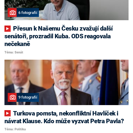
6 fotografií
Přesun k Našemu Česku zvažují další
senátoři, prozradil Kuba. ODS reagovala
nečekaně
Téma: Senát
9 fotografií
Turkova pomsta, nekonfliktní Havlíček i
návrat Klause. Kdo může vyzvat Petra Pavla?
Téma: Politika