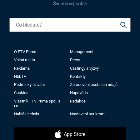
Švestkový koláč
O FTV Prima
Management
Volná místa
Press
Reklama
Castingy a výzvy
HbbTV
Kontakty
Podmínky užívání
Zpracování osobních údajů
Cookies
Nápověda
Vlastník FTV Prima spol. s
Redakce
r.o.
Nahlásit chybu
Nastavení soukromí
App Store