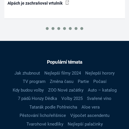
Alpách je zachraňoval vrtulník
Populární témata
Jak zhubnout
Nejlepší filmy 2024
Nejlepší horory
TV program
Změna času
Partie
Počasí
Kdy budou volby
ZOO Nové začátky
Auto – katalog
7 pádů Honzy Dědka
Volby 2025
Svařené víno
Tatarák podle Pohlreicha
Aloe vera
Pěstování lichořeřišnice
Výpočet ascendentu
Tvarohové knedlíky
Nejlepší palačinky