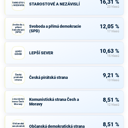
16,31 %
STAROSTOVÉ
STAROSTOVÉ A NEZÁVISLÍ
A NEZÁVISLÍ
23 hlasů
Svoboda a
12,05 %
Svoboda a přímá demokracie
přímá
demokracie
(SPD)
17 hlasů
(SPD)
10,63 %
LEPŠÍ
LEPŠÍ SEVER
SEVER
15 hlasů
9,21 %
Česká
Česká pirátská strana
pirátská
strana
13 hlasů
8,51 %
Komunistická strana Čech a
Komunistická
strana Čech a
Moravy
Moravy
12 hlasů
8,51 %
Občanská
Občanská demokratická strana
demokratická