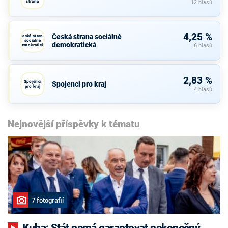
strana
12 hlasů
4,25 %
Česká strana sociálně
Česká strana
sociálně
demokratická
demokratická
6 hlasů
2,83 %
Spojenci
Spojenci pro kraj
pro kraj
4 hlasů
Nejnovější příspěvky k tématu
7 fotografií
Kuba: Stát nemá garantovat nekonečný