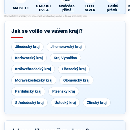
(SPD)
STAROST
Svoboda a
LEPŠÍ
Česká
K
ANO 2011
OVÉ A
přímá
SEVER
pirátská
c
NEZÁVISL
demokraci
strana
Í
e (SPD)
Jak se volilo ve vašem kraji?
Jihočeský kraj
Jihomoravský kraj
Karlovarský kraj
Kraj Vysočina
Královéhradecký kraj
Liberecký kraj
Moravskoslezský kraj
Olomoucký kraj
Pardubický kraj
Plzeňský kraj
Středočeský kraj
Ústecký kraj
Zlínský kraj