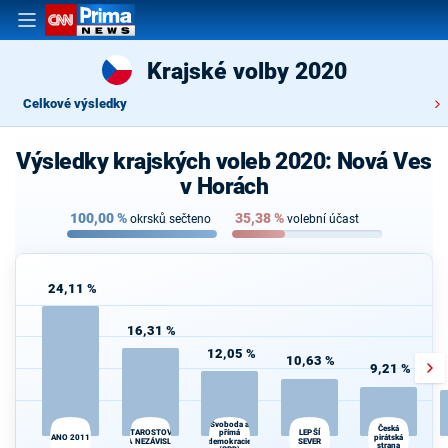
Krajské volby 2020
Celkové výsledky
Výsledky krajských voleb 2020: Nová Ves
v Horách
100,00
%
35,38
%
okrsků sečteno
volební účast
24,11 %
16,31 %
12,05 %
10,63 %
9,21 %
Svoboda a
K
Česká
přímá
STAROSTOVÉ
LEPŠÍ
ANO 2011
pirátská
s
A NEZÁVISLÍ
demokracie
SEVER
strana