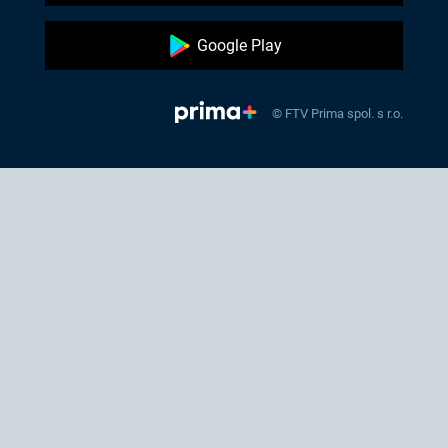
Google Play
© FTV Prima spol. s r.o.