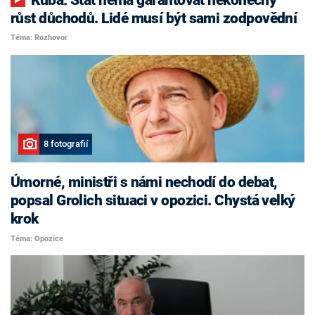
růst důchodů. Lidé musí být sami zodpovědní
Téma: Rozhovor
8 fotografií
Úmorné, ministři s námi nechodí do debat,
popsal Grolich situaci v opozici. Chystá velký
krok
Téma: Opozice