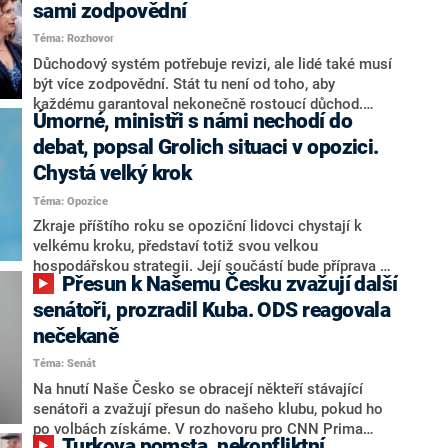
sami zodpovědní
Téma: Rozhovor
Důchodový systém potřebuje revizi, ale lidé také musí
být více zodpovědní. Stát tu není od toho, aby
každému garantoval nekonečně rostoucí důchod.
Úmorné, ministři s námi nechodí do
Chybí tu nový systém a my ho představíme,řekl
hejtman Jihočeského kraje a předseda hnutí Naše
debat, popsal Grolich situaci v opozici.
Česko Martin Kuba v rozhovoru pro CNN Prima NEWS.
Chystá velký krok
V čele státu pak podle něj nemůže být člověk, který by
Téma: Opozice
střetem zájmů omezoval čerpání financí a rozvoj,
dodal. Řešení u Andreje Babiše ale hodnotit nechtěl.
Zkraje příštího roku se opoziční lidovci chystají k
velkému kroku, představí totiž svou velkou
hospodářskou strategii. Její součástí bude příprava na
Přesun k Našemu Česku zvažují další
stárnutí populace, řekl ve středu na setkání s novináři
nový předseda lidovců Jan Grolich. Ten zároveň v
senátoři, prozradil Kuba. ODS reagovala
senátních volbách kandiduje ve Vyškově. Popsal i
nečekaně
aktivitu opozice, o níž vládní strany nebo političtí
Téma: Senát
komentátoři mluví jako o slabé a v defenzivě. „Je to
úmorná práce upozorňovat na chyby vlády. Ministři s
Na hnutí Naše Česko se obracejí někteří stávající
námi navíc nechodí do debat. Chceme ale ukazovat
senátoři a zvažují přesun do našeho klubu, pokud ho
svoje témata,“ odpověděl Grolich na dotaz CNN Prima
po volbách získáme. V rozhovoru pro CNN Prima
Turkova pomsta, nekonfliktní
NEWS.