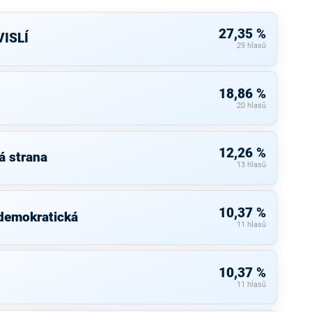
27,35 %
ISLÍ
29 hlasů
18,86 %
20 hlasů
12,26 %
á strana
13 hlasů
10,37 %
 demokratická
11 hlasů
10,37 %
11 hlasů