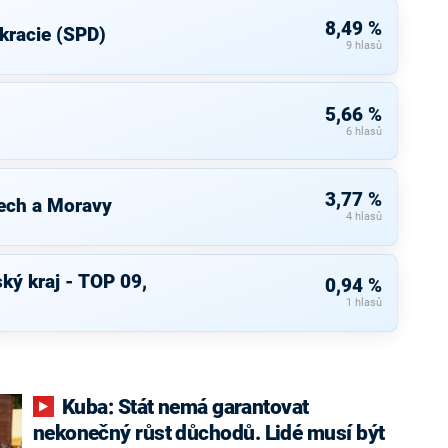
8,49 %
kracie (SPD)
9 hlasů
5,66 %
6 hlasů
3,77 %
ech a Moravy
4 hlasů
ký kraj - TOP 09,
0,94 %
1 hlasů
Kuba: Stát nemá garantovat
nekonečný růst důchodů. Lidé musí být