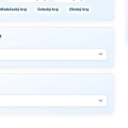
Středočeský kraj
Ústecký kraj
Zlínský kraj
?