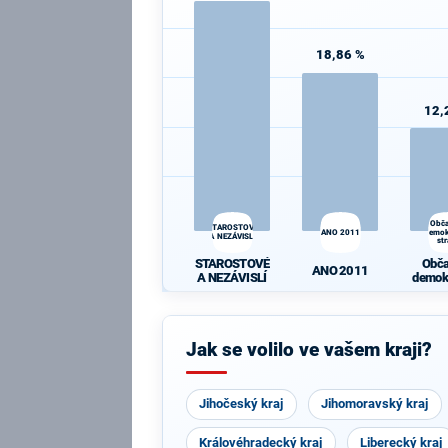
18,86 %
12,
Obč
STAROSTOVÉ
ANO 2011
demok
A NEZÁVISLÍ
st
STAROSTOVÉ
Obč
ANO 2011
A NEZÁVISLÍ
demok
st
Jak se volilo ve vašem kraji?
Jihočeský kraj
Jihomoravský kraj
Královéhradecký kraj
Liberecký kraj