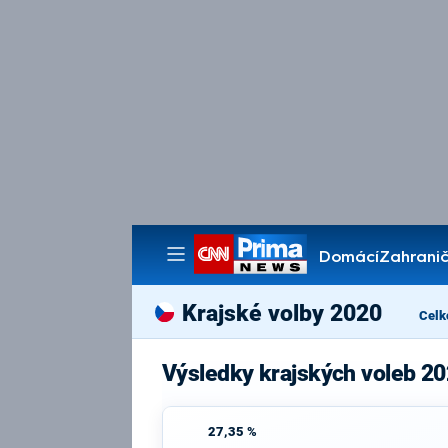
Domácí
Zahranič
Pořady
Krajské volby 2020
Celk
Výsledky krajských voleb 20
27,35 %