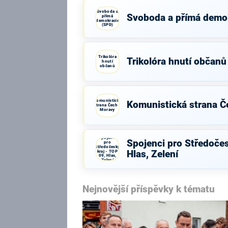
Svoboda a
Svoboda a přímá demo
přímá
demokracie
(SPD)
Trikolóra
Trikolóra hnutí občanů
hnutí
občanů
Komunistická
Komunistická strana Č
strana Čech a
Moravy
Spojenci
Spojenci pro Středočes
pro
Středočeský
kraj - TOP
Hlas, Zelení
09, Hlas,
Zelení
Nejnovější příspěvky k tématu