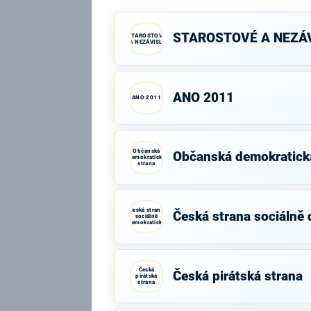
STAROSTOVÉ A NEZÁV
STAROSTOVÉ
A NEZÁVISLÍ
ANO 2011
ANO 2011
Občanská
Občanská demokratick
demokratická
strana
Česká strana
Česká strana sociálně
sociálně
demokratická
Česká
Česká pirátská strana
pirátská
strana