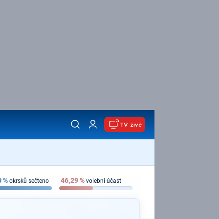
TV živě
0
%
46,29
%
okrsků sečteno
volební účast