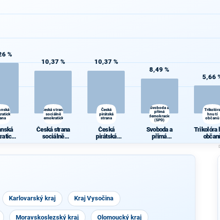
26 %
10,37 %
10,37 %
8,49 %
5,66 
Svoboda a
anská
Česká strana
Česká
Trikolór
přímá
ratická
sociálně
pirátská
hnutí
demokracie
rana
demokratická
strana
občanů
(SPD)
anská
Česká strana
Česká
Svoboda a
Trikolóra 
ratická
sociálně
pirátská
přímá
občan
rana
demokratická
strana
demokracie
(SPD)
Karlovarský kraj
Kraj Vysočina
Moravskoslezský kraj
Olomoucký kraj