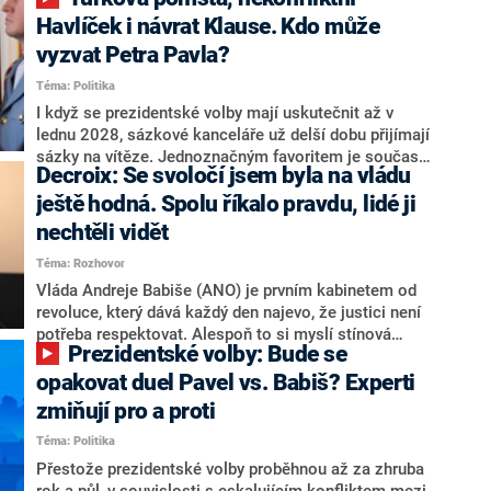
NEWS to řekl zakladatel hnutí a jihočeský hejtman
Martin Kuba. Konkrétní nebyl, ale získat by takto mohl
Havlíček i návrat Klause. Kdo může
například senátora Zdeňka Hrabu, který je dnes
vyzvat Petra Pavla?
součástí klubu ODS a TOP 09. Hraba to na dotaz
Téma: Politika
redakce nevyloučil. Předseda klubu senátorů ODS
Zdeněk Nytra redakci řekl, že počítá s odchodem
I když se prezidentské volby mají uskutečnit až v
některých senátorů z klubu a že Naše Česko není
lednu 2028, sázkové kanceláře už delší dobu přijímají
nepřítel, ale soupeř.
sázky na vítěze. Jednoznačným favoritem je současná
Decroix: Se svoločí jsem byla na vládu
hlava státu Petr Pavel. Daleko za ním pak bookmakeři
zmiňují dva výrazné politiky ANO, tedy premiéra
ještě hodná. Spolu říkalo pravdu, lidé ji
Andreje Babiše a ministra průmyslu Karla Havlíčka.
nechtěli vidět
Oblíbeným tipem samotných sázkařů je poslanec za
Téma: Rozhovor
Motoristy Filip Turek. Politolog Jan Kubáček nicméně
o případné kandidatuře kohokoliv ze zmíněné trojice
Vláda Andreje Babiše (ANO) je prvním kabinetem od
značně pochybuje. Podle něj současná koalice dosud
revoluce, který dává každý den najevo, že justici není
nemá osobu, která by Pavlovi mohla konkurovat.
potřeba respektovat. Alespoň to si myslí stínová
Prezidentské volby: Bude se
ministryně spravedlnosti ODS Eva Decroix. V
rozhovoru pro CNN Prima NEWS si nebrala servítky
opakovat duel Pavel vs. Babiš? Experti
ohledně politického výkonu svého nástupce Jeronýma
zmiňují pro a proti
Tejce (za ANO) či vládní zmocněnkyně pro lidská
Téma: Politika
práva Taťány Malé (ANO). Označením „svoloč“ na
adresu vlády prý byla ještě hodná. Decroix se také
Přestože prezidentské volby proběhnou až za zhruba
vrátila k volební porážce koalice Spolu či promluvila o
rok a půl, v souvislosti s eskalujícím konfliktem mezi