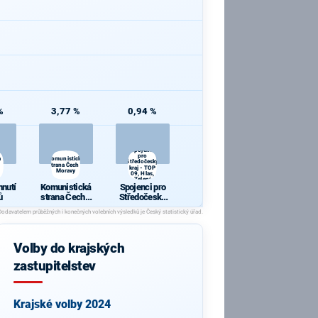
%
3,77 %
0,94 %
Spojenci
pro
a
Komunistická
Středočeský
strana Čech a
kraj - TOP
Moravy
09, Hlas,
Zelení
hnutí
Komunistická
Spojenci pro
ů
strana Čech a
Středočeský
Moravy
kraj - TOP 09,
Hlas, Zelení
Volby do krajských
zastupitelstev
Krajské volby 2024