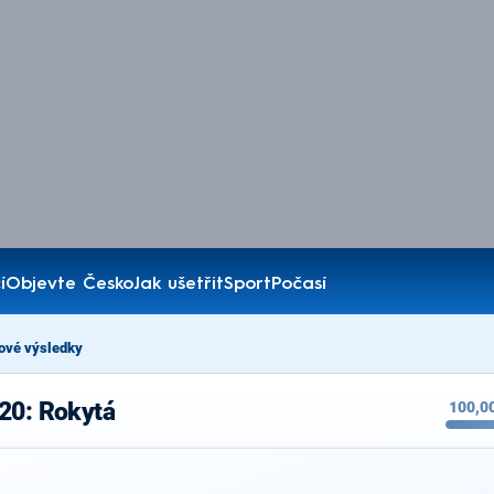
í
Objevte Česko
Jak ušetřit
Sport
Počasí
ové výsledky
20: Rokytá
100,0