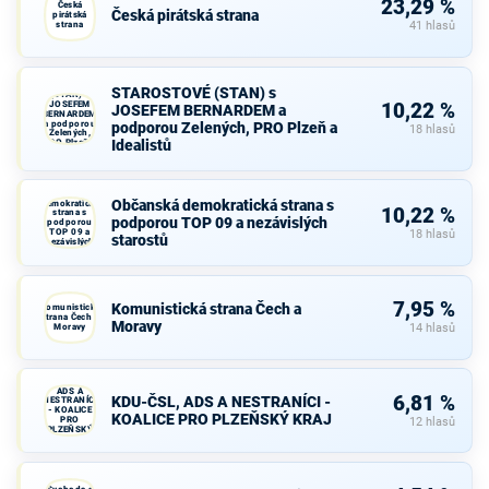
23,29 %
Česká
Česká pirátská strana
pirátská
strana
41 hlasů
STAROSTOVÉ
STAROSTOVÉ (STAN) s
(STAN) s
JOSEFEM
10,22 %
JOSEFEM BERNARDEM a
BERNARDEM
a podporou
podporou Zelených, PRO Plzeň a
18 hlasů
Zelených,
Idealistů
PRO Plzeň a
Idealistů
Občanská
Občanská demokratická strana s
demokratická
10,22 %
strana s
podporou TOP 09 a nezávislých
podporou
TOP 09 a
18 hlasů
starostů
nezávislých
starostů
7,95 %
Komunistická strana Čech a
Komunistická
strana Čech a
Moravy
Moravy
14 hlasů
KDU-ČSL,
ADS A
6,81 %
KDU-ČSL, ADS A NESTRANÍCI -
NESTRANÍCI
- KOALICE
KOALICE PRO PLZEŇSKÝ KRAJ
PRO
12 hlasů
PLZEŇSKÝ
KRAJ