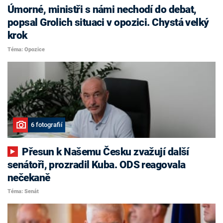
Úmorné, ministři s námi nechodí do debat,
popsal Grolich situaci v opozici. Chystá velký
krok
Téma: Opozice
6 fotografií
Přesun k Našemu Česku zvažují další
senátoři, prozradil Kuba. ODS reagovala
nečekaně
Téma: Senát