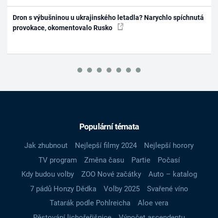
Dron s výbušninou u ukrajinského letadla? Narychlo spíchnutá
provokace, okomentovalo Rusko
Populární témata
Jak zhubnout
Nejlepší filmy 2024
Nejlepší horory
TV program
Změna času
Partie
Počasí
Kdy budou volby
ZOO Nové začátky
Auto – katalog
7 pádů Honzy Dědka
Volby 2025
Svařené víno
Tatarák podle Pohlreicha
Aloe vera
Pěstování lichořeřišnice
Výpočet ascendentu