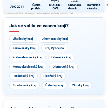
Zelených,
nezávislých
PRO Plzeň a
starostů
Česká
STAROST
Občanská
Komunisti
Idealistů
ANO 2011
pirátská
OVÉ
demokrati
cká strana
strana
(STAN) s
cká strana
Čech a
N
JOSEFEM
s podporou
Moravy
BERNARD
TOP 09 a
EM a
nezávislýc
Jak se volilo ve vašem kraji?
podporou
h starostů
Zelených,
PRO Plzeň
a Idealistů
Jihočeský kraj
Jihomoravský kraj
Karlovarský kraj
Kraj Vysočina
Královéhradecký kraj
Liberecký kraj
Moravskoslezský kraj
Olomoucký kraj
Pardubický kraj
Plzeňský kraj
Středočeský kraj
Ústecký kraj
Zlínský kraj