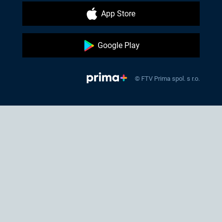
App Store
Google Play
© FTV Prima spol. s r.o.