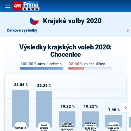
Krajské volby 2020
Celkové výsledky
Výsledky krajských voleb 2020:
Chocenice
100,00
%
38,66
%
okrsků sečteno
volební účast
23,86 %
23,29 %
10,22 %
10,22 %
7,95 %
STAROSTOVÉ
Občanská
(STAN) s
demokratická
JOSEFEM
Česká
strana s
Komunistická
BERNARDEM
ANO 2011
pirátská
podporou
strana Čech a
a podporou
strana
TOP 09 a
Moravy