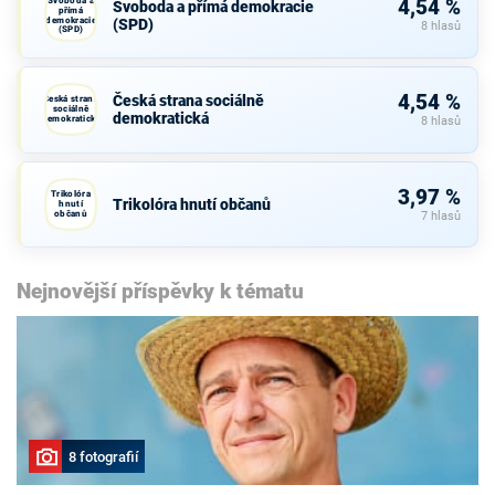
Svoboda a
4,54 %
Svoboda a přímá demokracie
přímá
demokracie
(SPD)
8 hlasů
(SPD)
4,54 %
Česká strana sociálně
Česká strana
sociálně
demokratická
demokratická
8 hlasů
3,97 %
Trikolóra
Trikolóra hnutí občanů
hnutí
občanů
7 hlasů
Nejnovější příspěvky k tématu
8 fotografií