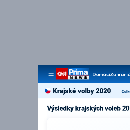
Domácí
Zahranič
Pořady
Krajské volby 2020
Celk
Výsledky krajských voleb 20