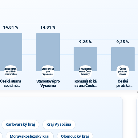
14,81 %
14,81 %
9,25 %
9,25 %
Česká strana
Starostové
Komunistická
Česká
sociálně
pro
strana Čech a
pirátská
demokratická
Vysočinu
Moravy
strana
Česká strana
Starostové pro
Komunistická
Česká
sociálně
Vysočinu
strana Čech a
pirátská
demokratická
Moravy
strana
Karlovarský kraj
Kraj Vysočina
Moravskoslezský kraj
Olomoucký kraj