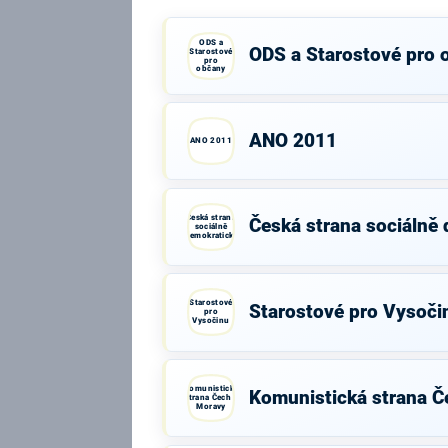
ODS a
ODS a Starostové pro 
Starostové
pro
občany
ANO 2011
ANO 2011
Česká strana
Česká strana sociálně
sociálně
demokratická
Starostové
Starostové pro Vysoči
pro
Vysočinu
Komunistická
Komunistická strana Č
strana Čech a
Moravy