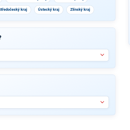
Středočeský kraj
Ústecký kraj
Zlínský kraj
?