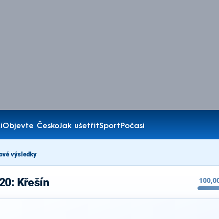
í
Objevte Česko
Jak ušetřit
Sport
Počasí
ové výsledky
20: Křešín
100,0