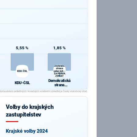
5,55 %
1,85 %
Demokratická
strana
KDU-ČSL
zelených -
ZA PRÁVA
ZVÍŘAT
Demokratická
KDU-ČSL
strana
zelených - ZA
PRÁVA
ZVÍŘAT
Volby do krajských
zastupitelstev
Krajské volby 2024