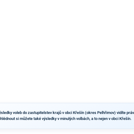
pravděpodobné, že se v prezidentských volbách 2028
bude znovu opakovat souboj z roku 2023?
ledky voleb do zastupitelstev krajů v obci Křešín (okres Pelhřimov) vidíte právě
ohlédnout si můžete také výsledky v minulých volbách, a to nejen v obci Křešín.