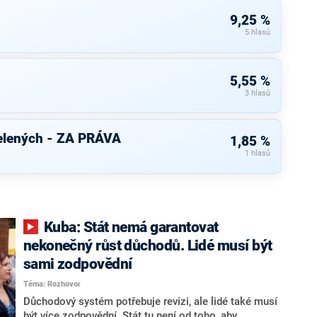
9,25 %
5 hlasů
5,55 %
3 hlasů
elených - ZA PRÁVA
1,85 %
1 hlasů
Kuba: Stát nemá garantovat
nekonečný růst důchodů. Lidé musí být
sami zodpovědní
Téma: Rozhovor
Důchodový systém potřebuje revizi, ale lidé také musí
být více zodpovědní. Stát tu není od toho, aby