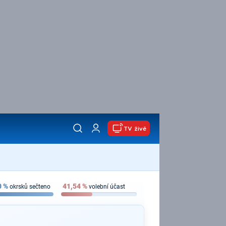
TV živě
0
%
41,54
%
okrsků sečteno
volební účast