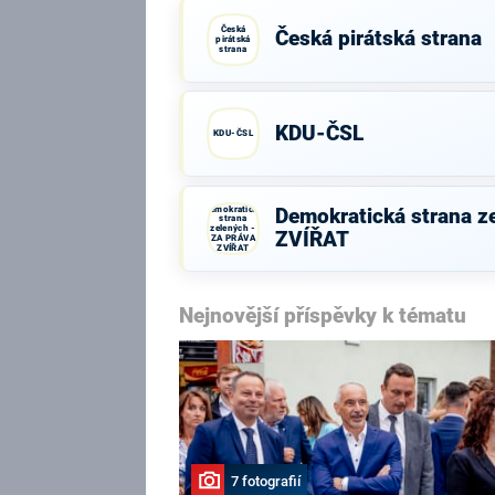
Česká
Česká pirátská strana
pirátská
strana
KDU-ČSL
KDU-ČSL
Demokratická
Demokratická strana z
strana
zelených -
ZVÍŘAT
ZA PRÁVA
ZVÍŘAT
Nejnovější příspěvky k tématu
7 fotografií