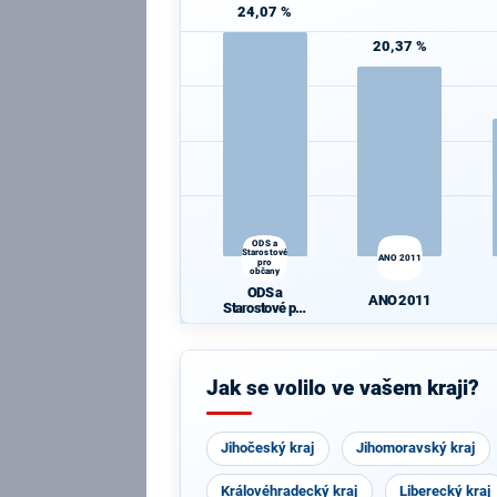
24,07 %
20,37 %
ODS a
Starostové
ANO 2011
pro
občany
ODS a
ANO 2011
Starostové pro
občany
Jak se volilo ve vašem kraji?
Jihočeský kraj
Jihomoravský kraj
Královéhradecký kraj
Liberecký kraj