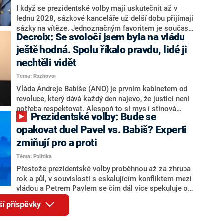
Zdeněk Nytra redakci řekl, že počítá s odchodem
I když se prezidentské volby mají uskutečnit až v
některých senátorů z klubu a že Naše Česko není
lednu 2028, sázkové kanceláře už delší dobu přijímají
nepřítel, ale soupeř.
sázky na vítěze. Jednoznačným favoritem je současná
Decroix: Se svoločí jsem byla na vládu
hlava státu Petr Pavel. Daleko za ním pak bookmakeři
zmiňují dva výrazné politiky ANO, tedy premiéra
ještě hodná. Spolu říkalo pravdu, lidé ji
Andreje Babiše a ministra průmyslu Karla Havlíčka.
nechtěli vidět
Oblíbeným tipem samotných sázkařů je poslanec za
Téma: Rozhovor
Motoristy Filip Turek. Politolog Jan Kubáček nicméně
o případné kandidatuře kohokoliv ze zmíněné trojice
Vláda Andreje Babiše (ANO) je prvním kabinetem od
značně pochybuje. Podle něj současná koalice dosud
revoluce, který dává každý den najevo, že justici není
nemá osobu, která by Pavlovi mohla konkurovat.
potřeba respektovat. Alespoň to si myslí stínová
Prezidentské volby: Bude se
ministryně spravedlnosti ODS Eva Decroix. V
rozhovoru pro CNN Prima NEWS si nebrala servítky
opakovat duel Pavel vs. Babiš? Experti
ohledně politického výkonu svého nástupce Jeronýma
zmiňují pro a proti
Tejce (za ANO) či vládní zmocněnkyně pro lidská
Téma: Politika
práva Taťány Malé (ANO). Označením „svoloč“ na
adresu vlády prý byla ještě hodná. Decroix se také
Přestože prezidentské volby proběhnou až za zhruba
vrátila k volební porážce koalice Spolu či promluvila o
rok a půl, v souvislosti s eskalujícím konfliktem mezi
hnutí Naše Česko Martina Kuby.
vládou a Petrem Pavlem se čím dál více spekuluje o
tom, koho by do bitvy o Hrad mohla vyslat současná
ší příspěvky
koalice. Někteří političtí komentátoři znovu vytahují
jméno premiéra Andreje Babiše (ANO). Jak moc je