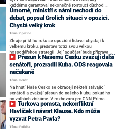
každému garantoval nekonečně rostoucí důchod.
Úmorné, ministři s námi nechodí do
Chybí tu nový systém a my ho představíme,řekl
hejtman Jihočeského kraje a předseda hnutí Naše
debat, popsal Grolich situaci v opozici.
Česko Martin Kuba v rozhovoru pro CNN Prima NEWS.
Chystá velký krok
V čele státu pak podle něj nemůže být člověk, který by
Téma: Opozice
střetem zájmů omezoval čerpání financí a rozvoj,
dodal. Řešení u Andreje Babiše ale hodnotit nechtěl.
Zkraje příštího roku se opoziční lidovci chystají k
velkému kroku, představí totiž svou velkou
hospodářskou strategii. Její součástí bude příprava na
Přesun k Našemu Česku zvažují další
stárnutí populace, řekl ve středu na setkání s novináři
nový předseda lidovců Jan Grolich. Ten zároveň v
senátoři, prozradil Kuba. ODS reagovala
senátních volbách kandiduje ve Vyškově. Popsal i
nečekaně
aktivitu opozice, o níž vládní strany nebo političtí
Téma: Senát
komentátoři mluví jako o slabé a v defenzivě. „Je to
úmorná práce upozorňovat na chyby vlády. Ministři s
Na hnutí Naše Česko se obracejí někteří stávající
námi navíc nechodí do debat. Chceme ale ukazovat
senátoři a zvažují přesun do našeho klubu, pokud ho
svoje témata,“ odpověděl Grolich na dotaz CNN Prima
po volbách získáme. V rozhovoru pro CNN Prima
Turkova pomsta, nekonfliktní
NEWS.
NEWS to řekl zakladatel hnutí a jihočeský hejtman
Martin Kuba. Konkrétní nebyl, ale získat by takto mohl
Havlíček i návrat Klause. Kdo může
například senátora Zdeňka Hrabu, který je dnes
vyzvat Petra Pavla?
součástí klubu ODS a TOP 09. Hraba to na dotaz
Téma: Politika
redakce nevyloučil. Předseda klubu senátorů ODS