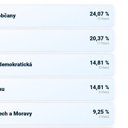
24,07 %
občany
13 hlasů
20,37 %
11 hlasů
14,81 %
 demokratická
8 hlasů
14,81 %
nu
8 hlasů
9,25 %
ech a Moravy
5 hlasů