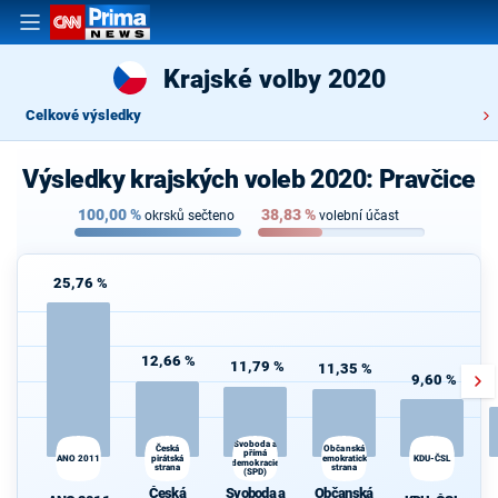
Krajské volby 2020
Celkové výsledky
Výsledky krajských voleb 2020: Pravčice
100,00
%
38,83
%
okrsků sečteno
volební účast
25,76 %
12,66 %
11,79 %
11,35 %
9,60 %
Svoboda a
Česká
Občanská
přímá
ANO 2011
pirátská
demokratická
KDU-ČSL
demokracie
strana
strana
d
(SPD)
Česká
Svoboda a
Občanská