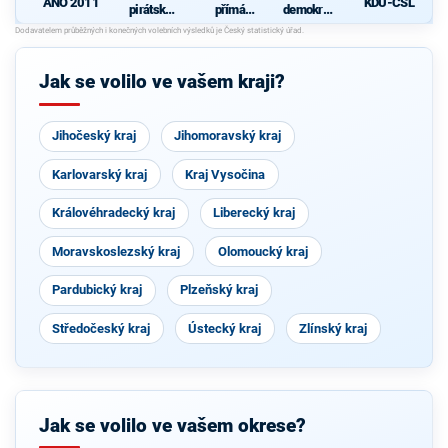
ANO 2011
KDU-ČSL
pirátská
přímá
demokrati
strana
demokraci
cká strana
e (SPD)
d
Jak se volilo ve vašem kraji?
Jihočeský kraj
Jihomoravský kraj
Karlovarský kraj
Kraj Vysočina
Královéhradecký kraj
Liberecký kraj
Moravskoslezský kraj
Olomoucký kraj
Pardubický kraj
Plzeňský kraj
Středočeský kraj
Ústecký kraj
Zlínský kraj
Jak se volilo ve vašem okrese?