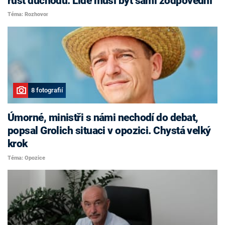
růst důchodů. Lidé musí být sami zodpovědní
Téma: Rozhovor
8 fotografií
Úmorné, ministři s námi nechodí do debat,
popsal Grolich situaci v opozici. Chystá velký
krok
Téma: Opozice