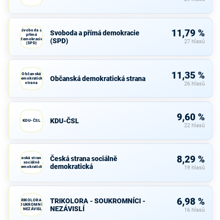
Svoboda a
11,79 %
Svoboda a přímá demokracie
přímá
demokracie
(SPD)
27 hlasů
(SPD)
11,35 %
Občanská
Občanská demokratická strana
demokratická
strana
26 hlasů
9,60 %
KDU-ČSL
KDU-ČSL
22 hlasů
8,29 %
Česká strana sociálně
Česká strana
sociálně
demokratická
demokratická
19 hlasů
6,98 %
TRIKOLORA - SOUKROMNÍCI -
TRIKOLORA -
SOUKROMNÍCI
NEZÁVISLÍ
- NEZÁVISLÍ
16 hlasů