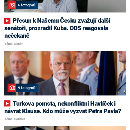
6 fotografií
Přesun k Našemu Česku zvažují další
senátoři, prozradil Kuba. ODS reagovala
nečekaně
Téma: Senát
9 fotografií
Turkova pomsta, nekonfliktní Havlíček i
návrat Klause. Kdo může vyzvat Petra Pavla?
Téma: Politika