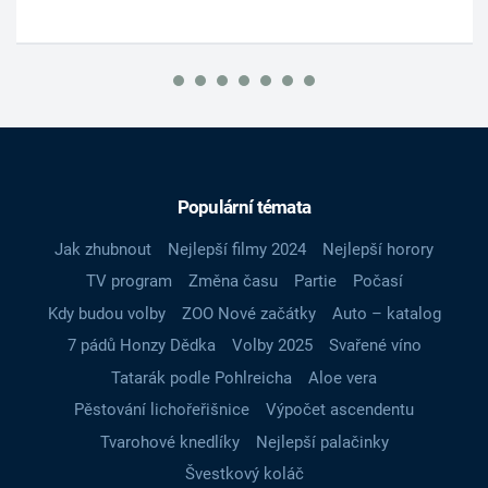
Populární témata
Jak zhubnout
Nejlepší filmy 2024
Nejlepší horory
TV program
Změna času
Partie
Počasí
Kdy budou volby
ZOO Nové začátky
Auto – katalog
7 pádů Honzy Dědka
Volby 2025
Svařené víno
Tatarák podle Pohlreicha
Aloe vera
Pěstování lichořeřišnice
Výpočet ascendentu
Tvarohové knedlíky
Nejlepší palačinky
Švestkový koláč