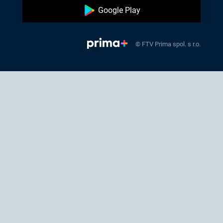
Google Play
© FTV Prima spol. s r.o.