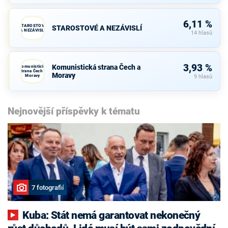
6,11 %
STAROSTOVÉ
STAROSTOVÉ A NEZÁVISLÍ
A NEZÁVISLÍ
14 hlasů
3,93 %
Komunistická strana Čech a
Komunistická
strana Čech a
Moravy
Moravy
9 hlasů
Nejnovější příspěvky k tématu
7 fotografií
Kuba: Stát nemá garantovat nekonečný