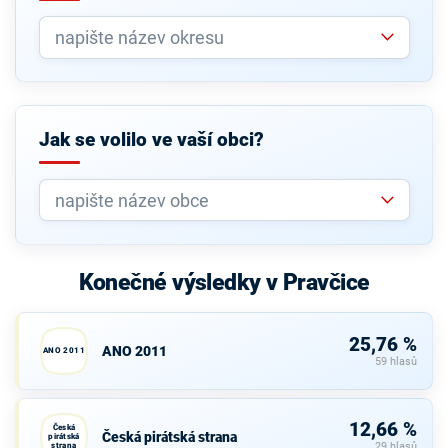
Jak se volilo ve vaší obci?
Konečné výsledky v Pravčice
25,76 %
ANO 2011
ANO 2011
59 hlasů
12,66 %
Česká
Česká pirátská strana
pirátská
strana
29 hlasů