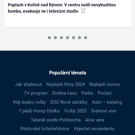
Poplach v Kolíně nad Rýnem: V centru našli nevybuchlou
bombu, evakuuje se i televizní studio
Populární témata
Jak zhubnout
Nejlepší filmy 2024
Nejlepší horory
TV program
Změna času
Partie
Počasí
Kdy budou volby
ZOO Nové začátky
Auto – katalog
7 pádů Honzy Dědka
Volby 2025
Svařené víno
Tatarák podle Pohlreicha
Aloe vera
Pěstování lichořeřišnice
Výpočet ascendentu