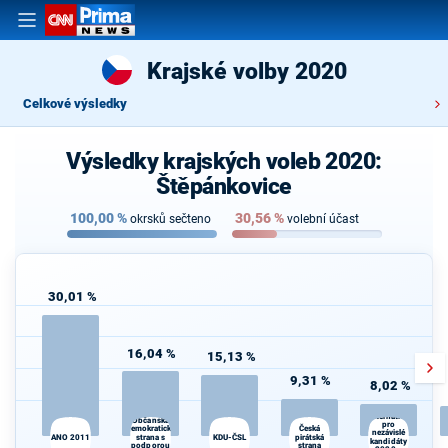
Krajské volby 2020
Celkové výsledky
Výsledky krajských voleb 2020:
Štěpánkovice
100,00
%
30,56
%
okrsků sečteno
volební účast
30,01 %
16,04 %
15,13 %
9,31 %
8,02 %
Alternativa
Občanská
pro
demokratická
Česká
nezávislé
ANO 2011
strana s
KDU-ČSL
pirátská
kandidáty
podporou
strana