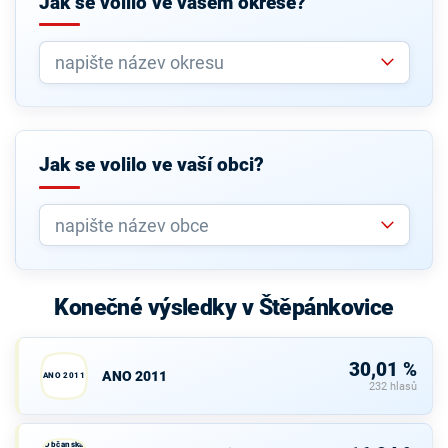
Jak se volilo ve vašem okrese?
Jak se volilo ve vaší obci?
Konečné výsledky v Štěpánkovice
30,01 %
ANO 2011
ANO 2011
232 hlasů
Občanská