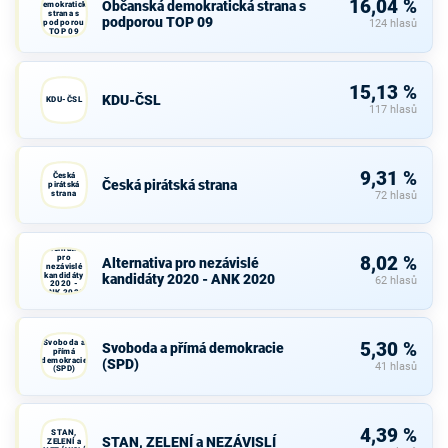
16,04 %
Občanská demokratická strana s
demokratická
strana s
podporou TOP 09
podporou
124 hlasů
TOP 09
15,13 %
KDU-ČSL
KDU-ČSL
117 hlasů
9,31 %
Česká
Česká pirátská strana
pirátská
strana
72 hlasů
Alternativa
pro
8,02 %
Alternativa pro nezávislé
nezávislé
kandidáty
kandidáty 2020 - ANK 2020
62 hlasů
2020 -
ANK 2020
Svoboda a
5,30 %
Svoboda a přímá demokracie
přímá
demokracie
(SPD)
41 hlasů
(SPD)
4,39 %
STAN,
STAN, ZELENÍ a NEZÁVISLÍ
ZELENÍ a