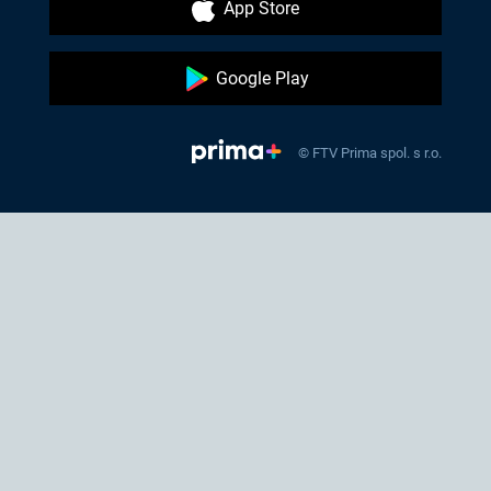
App Store
Google Play
© FTV Prima spol. s r.o.