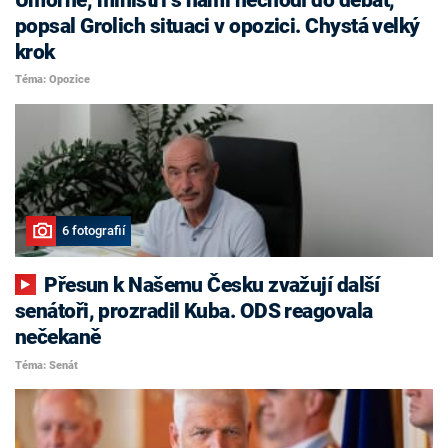
popsal Grolich situaci v opozici. Chystá velký
krok
Téma: Opozice
6 fotografií
Přesun k Našemu Česku zvažují další
senátoři, prozradil Kuba. ODS reagovala
nečekaně
Téma: Senát