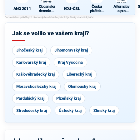
2020 -
TOP 09
ANK 2020
Občanská
Česká
Alternativ
S
ANO 2011
KDU-ČSL
demokrati
pirátská
a pro
cká strana
strana
nezávislé
d
s podporou
kandidáty
TOP 09
2020 -
ANK 2020
Jak se volilo ve vašem kraji?
Jihočeský kraj
Jihomoravský kraj
Karlovarský kraj
Kraj Vysočina
Královéhradecký kraj
Liberecký kraj
Moravskoslezský kraj
Olomoucký kraj
Pardubický kraj
Plzeňský kraj
Středočeský kraj
Ústecký kraj
Zlínský kraj