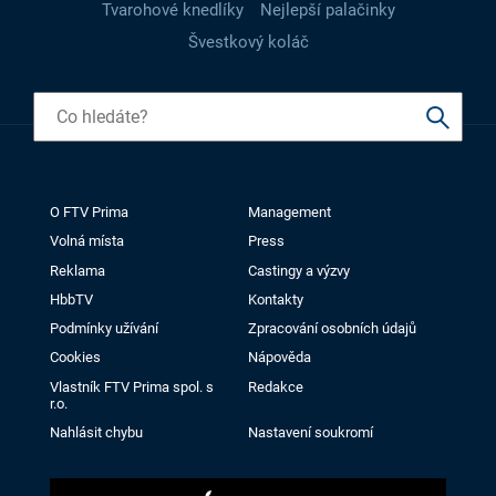
Tvarohové knedlíky
Nejlepší palačinky
Švestkový koláč
O FTV Prima
Management
Volná místa
Press
Reklama
Castingy a výzvy
HbbTV
Kontakty
Podmínky užívání
Zpracování osobních údajů
Cookies
Nápověda
Vlastník FTV Prima spol. s
Redakce
r.o.
Nahlásit chybu
Nastavení soukromí