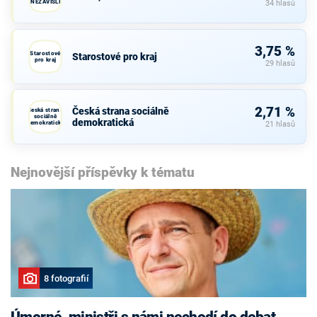
NEZÁVISLÍ
34 hlasů
3,75 %
Starostové
Starostové pro kraj
pro kraj
29 hlasů
2,71 %
Česká strana sociálně
Česká strana
sociálně
demokratická
demokratická
21 hlasů
Nejnovější příspěvky k tématu
8 fotografií
Úmorné, ministři s námi nechodí do debat,