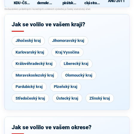
ANO 2011
KDU-ČSL
demokrati
pirátská
cká strana
- Společně
cká strana
strana
Čech a
d
pro jižní
Moravy
Čechy
Jak se volilo ve vašem kraji?
Jihočeský kraj
Jihomoravský kraj
Karlovarský kraj
Kraj Vysočina
Královéhradecký kraj
Liberecký kraj
Moravskoslezský kraj
Olomoucký kraj
Pardubický kraj
Plzeňský kraj
Středočeský kraj
Ústecký kraj
Zlínský kraj
Jak se volilo ve vašem okrese?