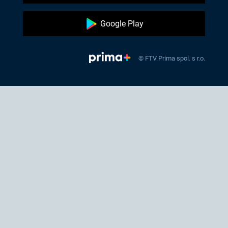
Google Play
© FTV Prima spol. s r.o.