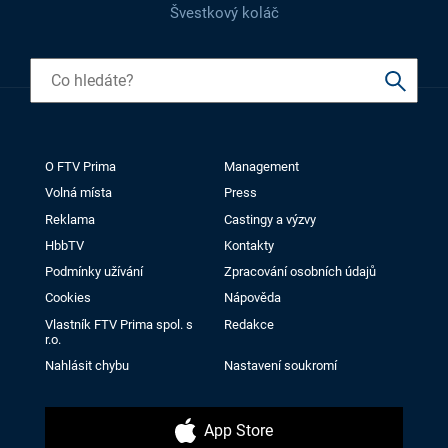
Švestkový koláč
O FTV Prima
Management
Volná místa
Press
Reklama
Castingy a výzvy
HbbTV
Kontakty
Podmínky užívání
Zpracování osobních údajů
Cookies
Nápověda
Vlastník FTV Prima spol. s
Redakce
r.o.
Nahlásit chybu
Nastavení soukromí
App Store