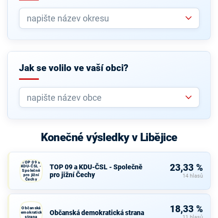
Jak se volilo ve vaší obci?
Konečné výsledky v Libějice
TOP 09 a
23,33 %
TOP 09 a KDU-ČSL - Společně
KDU-ČSL -
Společně
pro jižní Čechy
pro jižní
14 hlasů
Čechy
18,33 %
Občanská
Občanská demokratická strana
demokratická
strana
11 hlasů