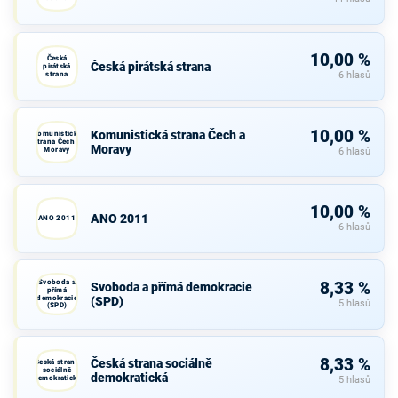
10,00 %
Česká
Česká pirátská strana
pirátská
strana
6 hlasů
10,00 %
Komunistická strana Čech a
Komunistická
strana Čech a
Moravy
Moravy
6 hlasů
10,00 %
ANO 2011
ANO 2011
6 hlasů
Svoboda a
8,33 %
Svoboda a přímá demokracie
přímá
demokracie
(SPD)
5 hlasů
(SPD)
8,33 %
Česká strana sociálně
Česká strana
sociálně
demokratická
demokratická
5 hlasů