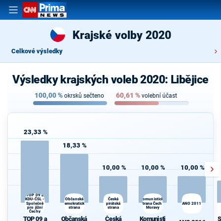
Krajské volby 2020
Celkové výsledky
Výsledky krajských voleb 2020: Libějice
100,00
%
60,61
%
okrsků sečteno
volební účast
23,33 %
18,33 %
10,00 %
10,00 %
10,00 %
TOP 09 a
Občanská
Komunistická
KDU-ČSL -
Česká
Společně
demokratická
pirátská
strana Čech a
ANO 2011
pro jižní
strana
strana
Moravy
Čechy
TOP 09 a
Občanská
Česká
Komunisti
S