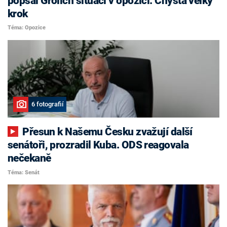
popsal Grolich situaci v opozici. Chystá velký
krok
Téma: Opozice
6 fotografií
Přesun k Našemu Česku zvažují další
senátoři, prozradil Kuba. ODS reagovala
nečekaně
Téma: Senát