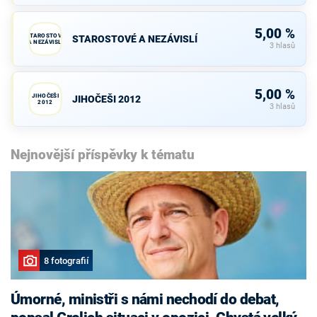
5,00 %
STAROSTOVÉ
STAROSTOVÉ A NEZÁVISLÍ
A NEZÁVISLÍ
3 hlasů
5,00 %
JIHOČEŠI
JIHOČEŠI 2012
2012
3 hlasů
Nejnovější příspěvky k tématu
8 fotografií
Úmorné, ministři s námi nechodí do debat,