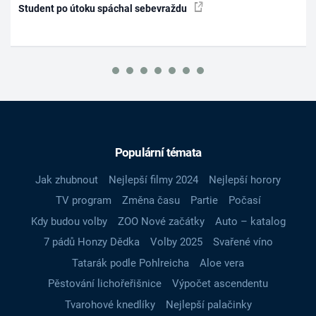
Student po útoku spáchal sebevraždu
Populární témata
Jak zhubnout
Nejlepší filmy 2024
Nejlepší horory
TV program
Změna času
Partie
Počasí
Kdy budou volby
ZOO Nové začátky
Auto – katalog
7 pádů Honzy Dědka
Volby 2025
Svařené víno
Tatarák podle Pohlreicha
Aloe vera
Pěstování lichořeřišnice
Výpočet ascendentu
Tvarohové knedlíky
Nejlepší palačinky