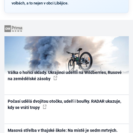
volbách, a to nejen v obci Libějice.
Válka o hořící sklady. Ukrajinci udeřili na Wildberries, Rusové
na zemědělské zásoby
Počasí udělá dvojitou otočku, udeří i bouřky. RADAR ukazuje,
kdy se vrátí tropy
Masová střelba v thajské škole: Na místě je sedm mrtvých.