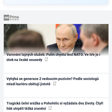
Varování tajných služeb: Putin chystá test NATO. Ve hře je i
útok na české sousedy
Vyhýbá se generace Z vedoucím pozicím? Podle sociologů
mladí kariéru obětují jistotě
Tragická čelní srážka u Pohořelic si vyžádala dva životy. Čtyři
lidé utrpěli těžká zranění