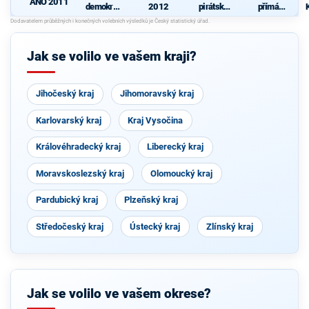
ANO 2011
demokrati
2012
pirátská
přímá
cká strana
strana
demokraci
-
e (SPD)
Jak se volilo ve vašem kraji?
Jihočeský kraj
Jihomoravský kraj
Karlovarský kraj
Kraj Vysočina
Královéhradecký kraj
Liberecký kraj
Moravskoslezský kraj
Olomoucký kraj
Pardubický kraj
Plzeňský kraj
Středočeský kraj
Ústecký kraj
Zlínský kraj
Jak se volilo ve vašem okrese?