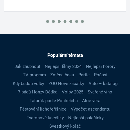
Populární témata
Jak zhubnout
Nejlepší filmy 2024
Nejlepší horory
TV program
Změna času
Partie
Počasí
Kdy budou volby
ZOO Nové začátky
Auto – katalog
7 pádů Honzy Dědka
Volby 2025
Svařené víno
Tatarák podle Pohlreicha
Aloe vera
Pěstování lichořeřišnice
Výpočet ascendentu
Tvarohové knedlíky
Nejlepší palačinky
Švestkový koláč