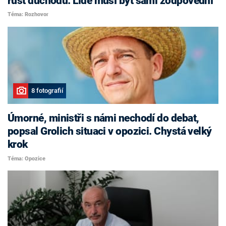
růst důchodů. Lidé musí být sami zodpovědní
Téma: Rozhovor
8 fotografií
Úmorné, ministři s námi nechodí do debat,
popsal Grolich situaci v opozici. Chystá velký
krok
Téma: Opozice