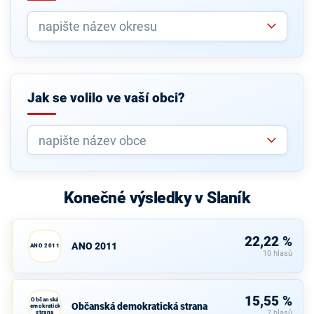
Jak se volilo ve vaší obci?
Konečné výsledky v Slaník
22,22 %
ANO 2011
ANO 2011
10 hlasů
15,55 %
Občanská
Občanská demokratická strana
demokratická
strana
7 hlasů