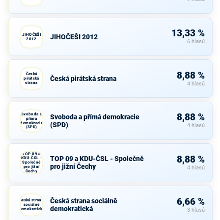
13,33 %
JIHOČEŠI
JIHOČEŠI 2012
2012
6 hlasů
8,88 %
Česká
Česká pirátská strana
pirátská
strana
4 hlasů
Svoboda a
8,88 %
Svoboda a přímá demokracie
přímá
demokracie
(SPD)
4 hlasů
(SPD)
TOP 09 a
8,88 %
TOP 09 a KDU-ČSL - Společně
KDU-ČSL -
Společně
pro jižní Čechy
pro jižní
4 hlasů
Čechy
6,66 %
Česká strana sociálně
Česká strana
sociálně
demokratická
demokratická
3 hlasů