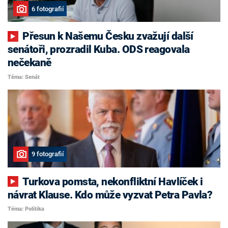
6 fotografií
Přesun k Našemu Česku zvažují další
senátoři, prozradil Kuba. ODS reagovala
nečekaně
Téma: Senát
9 fotografií
Turkova pomsta, nekonfliktní Havlíček i
návrat Klause. Kdo může vyzvat Petra Pavla?
Téma: Politika