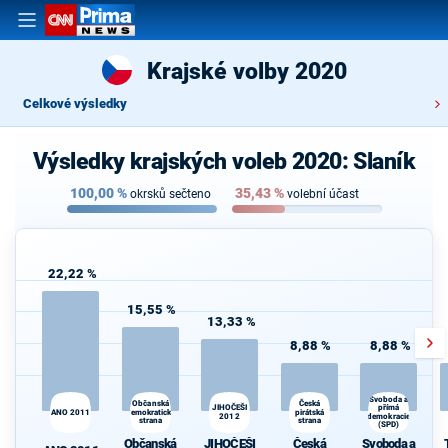
Krajské volby 2020
Celkové výsledky
Výsledky krajských voleb 2020: Slaník
100,00
%
35,43
%
okrsků sečteno
volební účast
22,22 %
15,55 %
13,33 %
8,88 %
8,88 %
Svoboda a
Občanská
Česká
JIHOČEŠI
přímá
ANO 2011
demokratická
pirátská
2012
demokracie
strana
strana
(SPD)
Občanská
JIHOČEŠI
Česká
Svoboda a