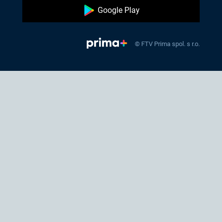
Google Play
© FTV Prima spol. s r.o.