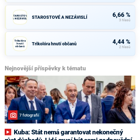
6,66 %
STAROSTOVÉ
STAROSTOVÉ A NEZÁVISLÍ
A NEZÁVISLÍ
3 hlasů
4,44 %
Trikolóra
Trikolóra hnutí občanů
hnutí
občanů
2 hlasů
Nejnovější příspěvky k tématu
7 fotografií
Kuba: Stát nemá garantovat nekonečný