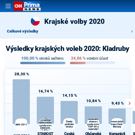
Krajské volby 2020
Celkové výsledky
Výsledky krajských voleb 2020: Kladruby
100,00
%
34,86
%
okrsků sečteno
volební účast
28,30 %
16,74 %
14,15 %
10,84 %
9,43 %
STAROSTOVÉ
Občanská
(STAN) s
demokratická
JOSEFEM
strana s
Česká
Komunistická
BERNARDEM
pirátská
podporou
strana Čech a
ANO 2011
a podporou
strana
TOP 09 a
Moravy
Zelených,
nezávislých
PRO Plzeň a
starostů
STAROST
Česká
Občanská
Komunisti
S
Idealistů