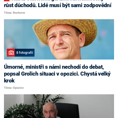
růst důchodů. Lidé musí být sami zodpovědní
Téma: Rozhovor
8 fotografií
Úmorné, ministři s námi nechodí do debat,
popsal Grolich situaci v opozici. Chystá velký
krok
Téma: Opozice