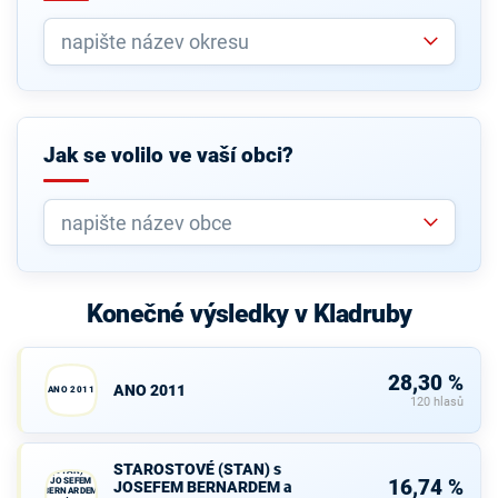
Jak se volilo ve vaší obci?
Konečné výsledky v Kladruby
28,30 %
ANO 2011
ANO 2011
120 hlasů
STAROSTOVÉ
STAROSTOVÉ (STAN) s
(STAN) s
JOSEFEM
16,74 %
JOSEFEM BERNARDEM a
BERNARDEM