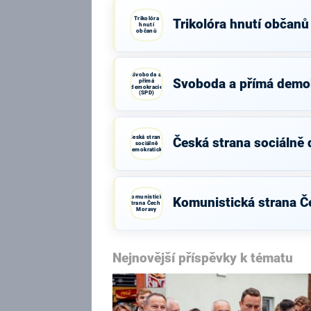
Trikolóra
Trikolóra hnutí občanů
hnutí
občanů
Svoboda a
Svoboda a přímá demo
přímá
demokracie
(SPD)
Česká strana
Česká strana sociálně
sociálně
demokratická
Komunistická
Komunistická strana Č
strana Čech a
Moravy
Nejnovější příspěvky k tématu