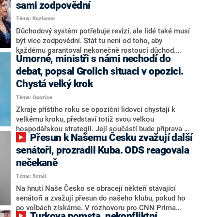
sami zodpovědní
Téma: Rozhovor
Důchodový systém potřebuje revizi, ale lidé také musí
být více zodpovědní. Stát tu není od toho, aby
každému garantoval nekonečně rostoucí důchod.
Úmorné, ministři s námi nechodí do
Chybí tu nový systém a my ho představíme,řekl
hejtman Jihočeského kraje a předseda hnutí Naše
debat, popsal Grolich situaci v opozici.
Česko Martin Kuba v rozhovoru pro CNN Prima NEWS.
Chystá velký krok
V čele státu pak podle něj nemůže být člověk, který by
Téma: Opozice
střetem zájmů omezoval čerpání financí a rozvoj,
dodal. Řešení u Andreje Babiše ale hodnotit nechtěl.
Zkraje příštího roku se opoziční lidovci chystají k
velkému kroku, představí totiž svou velkou
hospodářskou strategii. Její součástí bude příprava na
Přesun k Našemu Česku zvažují další
stárnutí populace, řekl ve středu na setkání s novináři
nový předseda lidovců Jan Grolich. Ten zároveň v
senátoři, prozradil Kuba. ODS reagovala
senátních volbách kandiduje ve Vyškově. Popsal i
nečekaně
aktivitu opozice, o níž vládní strany nebo političtí
Téma: Senát
komentátoři mluví jako o slabé a v defenzivě. „Je to
úmorná práce upozorňovat na chyby vlády. Ministři s
Na hnutí Naše Česko se obracejí někteří stávající
námi navíc nechodí do debat. Chceme ale ukazovat
senátoři a zvažují přesun do našeho klubu, pokud ho
svoje témata,“ odpověděl Grolich na dotaz CNN Prima
po volbách získáme. V rozhovoru pro CNN Prima
Turkova pomsta, nekonfliktní
NEWS.