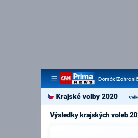
Domácí
Zahranič
Pořady
Krajské volby 2020
Celk
Výsledky krajských voleb 20