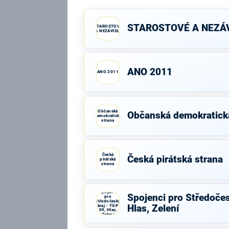
STAROSTOVÉ A NEZÁV
STAROSTOVÉ
A NEZÁVISLÍ
ANO 2011
ANO 2011
Občanská
Občanská demokratick
demokratická
strana
Česká
Česká pirátská strana
pirátská
strana
Spojenci
Spojenci pro Středočes
pro
Středočeský
kraj - TOP
Hlas, Zelení
09, Hlas,
Zelení