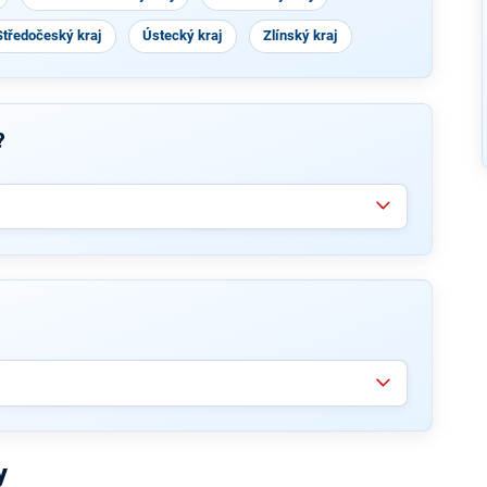
Středočeský kraj
Ústecký kraj
Zlínský kraj
?
y