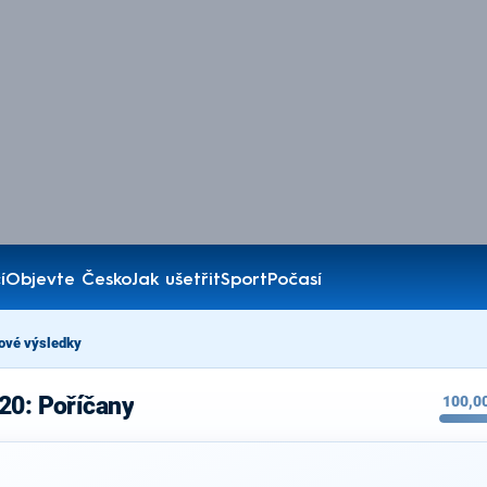
í
Objevte Česko
Jak ušetřit
Sport
Počasí
ové výsledky
20: Poříčany
100,0