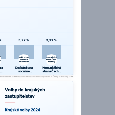
%
3,97 %
3,97 %
 a
Česká strana
Komunistická
sociálně
strana Čech a
ie
demokratická
Moravy
 a
Česká strana
Komunistická
sociálně
strana Čech a
cie
demokratická
Moravy
Volby do krajských
zastupitelstev
Krajské volby 2024