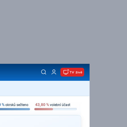
TV živě
0
%
43,80
%
okrsků sečteno
volební účast