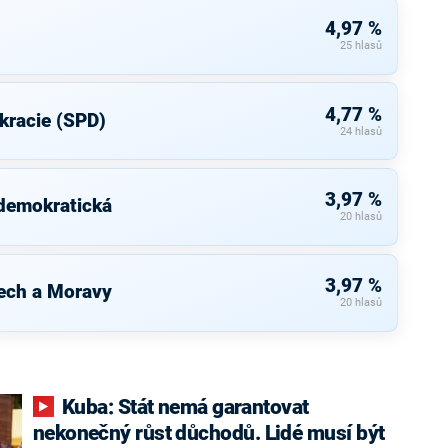
4,97 %
25 hlasů
4,77 %
kracie (SPD)
24 hlasů
3,97 %
 demokratická
20 hlasů
3,97 %
ech a Moravy
20 hlasů
Kuba: Stát nemá garantovat
nekonečný růst důchodů. Lidé musí být