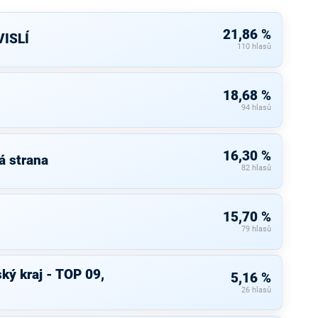
21,86 %
ISLÍ
110 hlasů
18,68 %
94 hlasů
16,30 %
á strana
82 hlasů
15,70 %
79 hlasů
ký kraj - TOP 09,
5,16 %
26 hlasů