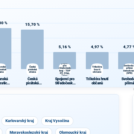
30 %
15,70 %
5,16 %
4,97 %
4,77 
Spojenci
pro
Svoboda
anská
Česká
Trikolóra
Středočeský
přímá
ratická
pirátská
hnutí
kraj - TOP
demokrac
rana
strana
občanů
09, Hlas,
(SPD)
Zelení
anská
Česká
Spojenci pro
Trikolóra hnutí
Svoboda
ratická
pirátská
Středočeský
občanů
přímá
rana
strana
kraj - TOP 09,
demokra
Hlas, Zelení
(SPD)
Karlovarský kraj
Kraj Vysočina
Moravskoslezský kraj
Olomoucký kraj