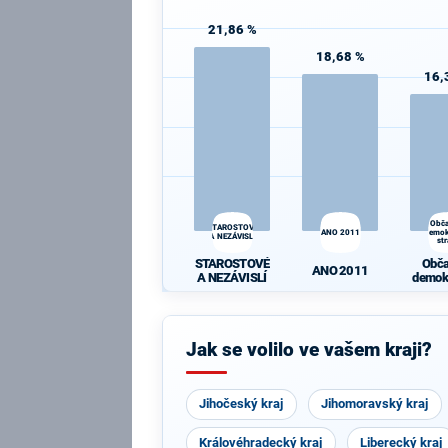
21,86 %
18,68 %
16,
Obč
STAROSTOVÉ
ANO 2011
demok
A NEZÁVISLÍ
st
STAROSTOVÉ
Obč
ANO 2011
A NEZÁVISLÍ
demok
st
Jak se volilo ve vašem kraji?
Jihočeský kraj
Jihomoravský kraj
Královéhradecký kraj
Liberecký kraj