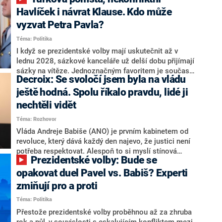
NEWS to řekl zakladatel hnutí a jihočeský hejtman
Martin Kuba. Konkrétní nebyl, ale získat by takto mohl
Havlíček i návrat Klause. Kdo může
například senátora Zdeňka Hrabu, který je dnes
vyzvat Petra Pavla?
součástí klubu ODS a TOP 09. Hraba to na dotaz
Téma: Politika
redakce nevyloučil. Předseda klubu senátorů ODS
Zdeněk Nytra redakci řekl, že počítá s odchodem
I když se prezidentské volby mají uskutečnit až v
některých senátorů z klubu a že Naše Česko není
lednu 2028, sázkové kanceláře už delší dobu přijímají
nepřítel, ale soupeř.
sázky na vítěze. Jednoznačným favoritem je současná
Decroix: Se svoločí jsem byla na vládu
hlava státu Petr Pavel. Daleko za ním pak bookmakeři
zmiňují dva výrazné politiky ANO, tedy premiéra
ještě hodná. Spolu říkalo pravdu, lidé ji
Andreje Babiše a ministra průmyslu Karla Havlíčka.
nechtěli vidět
Oblíbeným tipem samotných sázkařů je poslanec za
Téma: Rozhovor
Motoristy Filip Turek. Politolog Jan Kubáček nicméně
o případné kandidatuře kohokoliv ze zmíněné trojice
Vláda Andreje Babiše (ANO) je prvním kabinetem od
značně pochybuje. Podle něj současná koalice dosud
revoluce, který dává každý den najevo, že justici není
nemá osobu, která by Pavlovi mohla konkurovat.
potřeba respektovat. Alespoň to si myslí stínová
Prezidentské volby: Bude se
ministryně spravedlnosti ODS Eva Decroix. V
rozhovoru pro CNN Prima NEWS si nebrala servítky
opakovat duel Pavel vs. Babiš? Experti
ohledně politického výkonu svého nástupce Jeronýma
zmiňují pro a proti
Tejce (za ANO) či vládní zmocněnkyně pro lidská
Téma: Politika
práva Taťány Malé (ANO). Označením „svoloč“ na
adresu vlády prý byla ještě hodná. Decroix se také
Přestože prezidentské volby proběhnou až za zhruba
vrátila k volební porážce koalice Spolu či promluvila o
rok a půl, v souvislosti s eskalujícím konfliktem mezi