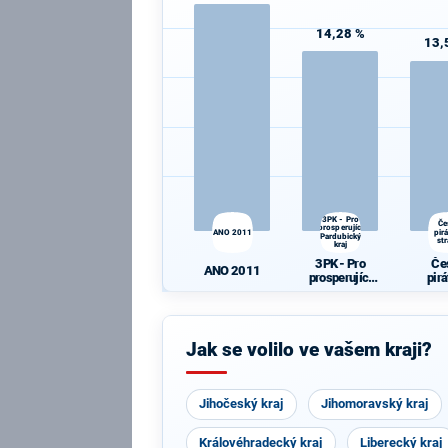
14,28 %
13,
3PK - Pro
Če
prosperující
ANO 2011
pir
Pardubický
st
kraj
3PK - Pro
Če
ANO 2011
prosperující
pir
Pardubický
st
kraj
Jak se volilo ve vašem kraji?
Jihočeský kraj
Jihomoravský kraj
Královéhradecký kraj
Liberecký kraj