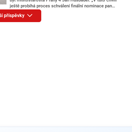
ještě probíhá proces schválení finální nominace pana
Jana Hušbauera Výborem hnutí ANO,“ uvedl pro
ší příspěvky
redakci místopředseda pražského ANO Martin
Benkovič. O Hušbauerovi se spekulovalo jako o
náhradníkovi v čele pražské kandidátky poté, co
rezignoval po sérii nejasností v majetkových
přiznáních a pořizování bytů Ondřej Prokop. Zároveň
ale stále není jasné, kdo bude za ANO kandidovat ve
dvou ze tří pražských obvodů do horní komory
parlamentu. ANO má v Praze dlouhodobě horší
výsledky než ve zbytku republiky.