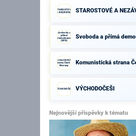
STAROSTOVÉ A NEZÁV
STAROSTOVÉ
A NEZÁVISLÍ
Svoboda a
Svoboda a přímá demo
přímá
demokracie
(SPD)
Komunistická
Komunistická strana Č
strana Čech a
Moravy
VÝCHODOČEŠI
VÝCHODOČEŠI
Nejnovější příspěvky k tématu