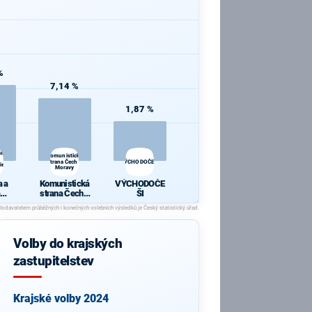
%
7,14 %
1,87 %
 a
Komunistická
strana Čech a
VÝCHODOČEŠI
ie
Moravy
 a
Komunistická
VÝCHODOČE
strana Čech a
ŠI
cie
Moravy
Volby do krajských
zastupitelstev
Krajské volby 2024