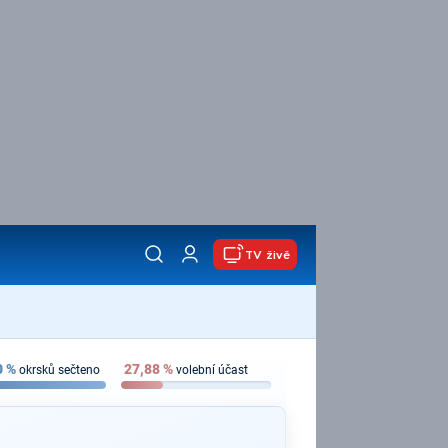
TV živě
0
%
27,88
%
okrsků sečteno
volební účast