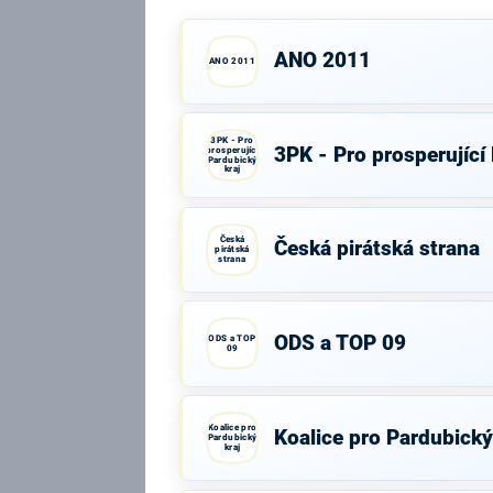
ANO 2011
ANO 2011
3PK - Pro
3PK - Pro prosperující
prosperující
Pardubický
kraj
Česká
Česká pirátská strana
pirátská
strana
ODS a TOP 09
ODS a TOP
09
Koalice pro
Koalice pro Pardubický
Pardubický
kraj