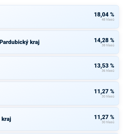
18,04 %
48 hlasů
14,28 %
 Pardubický kraj
38 hlasů
13,53 %
36 hlasů
11,27 %
30 hlasů
11,27 %
 kraj
30 hlasů