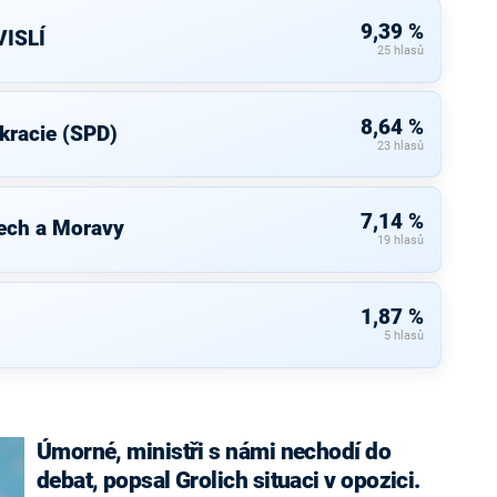
9,39 %
ISLÍ
25 hlasů
8,64 %
kracie (SPD)
23 hlasů
7,14 %
ech a Moravy
19 hlasů
1,87 %
5 hlasů
Úmorné, ministři s námi nechodí do
debat, popsal Grolich situaci v opozici.