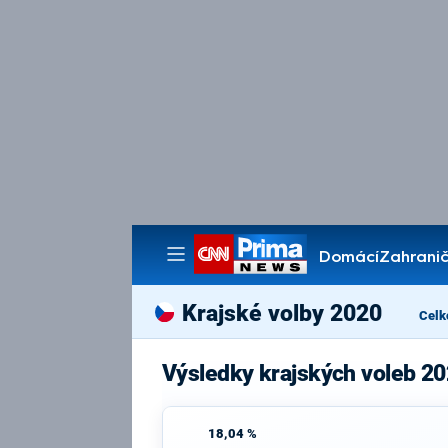
Domácí
Zahranič
Pořady
Krajské volby 2020
Celk
Výsledky krajských voleb 20
18,04 %