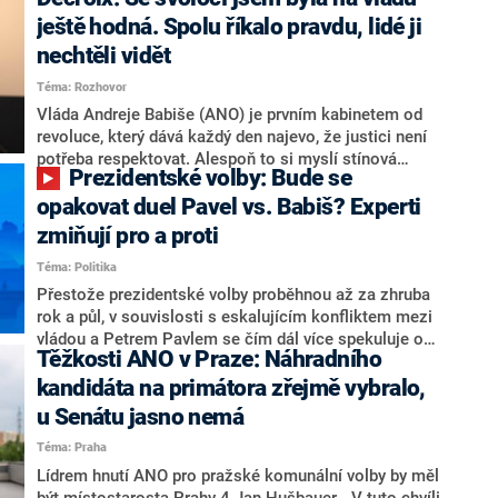
hlava státu Petr Pavel. Daleko za ním pak bookmakeři
zmiňují dva výrazné politiky ANO, tedy premiéra
ještě hodná. Spolu říkalo pravdu, lidé ji
Andreje Babiše a ministra průmyslu Karla Havlíčka.
nechtěli vidět
Oblíbeným tipem samotných sázkařů je poslanec za
Téma: Rozhovor
Motoristy Filip Turek. Politolog Jan Kubáček nicméně
o případné kandidatuře kohokoliv ze zmíněné trojice
Vláda Andreje Babiše (ANO) je prvním kabinetem od
značně pochybuje. Podle něj současná koalice dosud
revoluce, který dává každý den najevo, že justici není
nemá osobu, která by Pavlovi mohla konkurovat.
potřeba respektovat. Alespoň to si myslí stínová
Prezidentské volby: Bude se
ministryně spravedlnosti ODS Eva Decroix. V
rozhovoru pro CNN Prima NEWS si nebrala servítky
opakovat duel Pavel vs. Babiš? Experti
ohledně politického výkonu svého nástupce Jeronýma
zmiňují pro a proti
Tejce (za ANO) či vládní zmocněnkyně pro lidská
Téma: Politika
práva Taťány Malé (ANO). Označením „svoloč“ na
adresu vlády prý byla ještě hodná. Decroix se také
Přestože prezidentské volby proběhnou až za zhruba
vrátila k volební porážce koalice Spolu či promluvila o
rok a půl, v souvislosti s eskalujícím konfliktem mezi
hnutí Naše Česko Martina Kuby.
vládou a Petrem Pavlem se čím dál více spekuluje o
Těžkosti ANO v Praze: Náhradního
tom, koho by do bitvy o Hrad mohla vyslat současná
koalice. Někteří političtí komentátoři znovu vytahují
kandidáta na primátora zřejmě vybralo,
jméno premiéra Andreje Babiše (ANO). Jak moc je
u Senátu jasno nemá
pravděpodobné, že se v prezidentských volbách 2028
Téma: Praha
bude znovu opakovat souboj z roku 2023?
Lídrem hnutí ANO pro pražské komunální volby by měl
být místostarosta Prahy 4 Jan Hušbauer. „V tuto chvíli