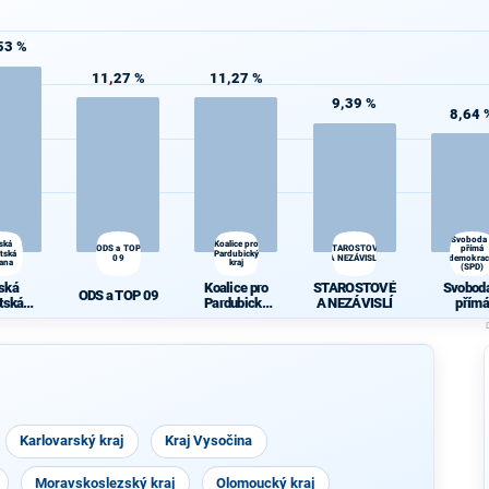
53 %
11,27 %
11,27 %
9,39 %
8,64 
Svoboda
ská
Koalice pro
ODS a TOP
STAROSTOVÉ
přímá
átská
Pardubický
09
A NEZÁVISLÍ
demokrac
rana
kraj
(SPD)
ská
Koalice pro
STAROSTOVÉ
Svoboda
ODS a TOP 09
átská
Pardubický
A NEZÁVISLÍ
přímá
rana
kraj
demokra
(SPD)
Karlovarský kraj
Kraj Vysočina
Moravskoslezský kraj
Olomoucký kraj