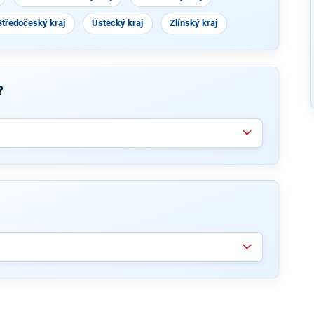
Středočeský kraj
Ústecký kraj
Zlínský kraj
?