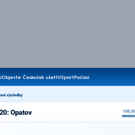
í
Objevte Česko
Jak ušetřit
Sport
Počasí
ové výsledky
20: Opatov
100,0