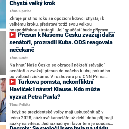
Chystá velký krok
Téma: Opozice
Zkraje příštího roku se opoziční lidovci chystají k
velkému kroku, představí totiž svou velkou
hospodářskou strategii. Její součástí bude příprava na
Přesun k Našemu Česku zvažují další
stárnutí populace, řekl ve středu na setkání s novináři
nový předseda lidovců Jan Grolich. Ten zároveň v
senátoři, prozradil Kuba. ODS reagovala
senátních volbách kandiduje ve Vyškově. Popsal i
nečekaně
aktivitu opozice, o níž vládní strany nebo političtí
Téma: Senát
komentátoři mluví jako o slabé a v defenzivě. „Je to
úmorná práce upozorňovat na chyby vlády. Ministři s
Na hnutí Naše Česko se obracejí někteří stávající
námi navíc nechodí do debat. Chceme ale ukazovat
senátoři a zvažují přesun do našeho klubu, pokud ho
svoje témata,“ odpověděl Grolich na dotaz CNN Prima
po volbách získáme. V rozhovoru pro CNN Prima
Turkova pomsta, nekonfliktní
NEWS.
NEWS to řekl zakladatel hnutí a jihočeský hejtman
Martin Kuba. Konkrétní nebyl, ale získat by takto mohl
Havlíček i návrat Klause. Kdo může
například senátora Zdeňka Hrabu, který je dnes
vyzvat Petra Pavla?
součástí klubu ODS a TOP 09. Hraba to na dotaz
Téma: Politika
redakce nevyloučil. Předseda klubu senátorů ODS
Zdeněk Nytra redakci řekl, že počítá s odchodem
I když se prezidentské volby mají uskutečnit až v
některých senátorů z klubu a že Naše Česko není
lednu 2028, sázkové kanceláře už delší dobu přijímají
nepřítel, ale soupeř.
sázky na vítěze. Jednoznačným favoritem je současná
Decroix: Se svoločí jsem byla na vládu