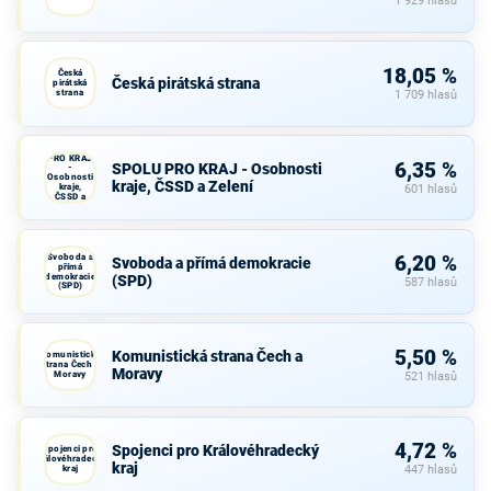
1 929 hlasů
18,05 %
Česká
Česká pirátská strana
pirátská
strana
1 709 hlasů
SPOLU
PRO KRAJ
6,35 %
SPOLU PRO KRAJ - Osobnosti
-
Osobnosti
kraje, ČSSD a Zelení
kraje,
601 hlasů
ČSSD a
Zelení
Svoboda a
6,20 %
Svoboda a přímá demokracie
přímá
demokracie
(SPD)
587 hlasů
(SPD)
5,50 %
Komunistická strana Čech a
Komunistická
strana Čech a
Moravy
Moravy
521 hlasů
4,72 %
Spojenci pro Královéhradecký
Spojenci pro
Královéhradecký
kraj
kraj
447 hlasů