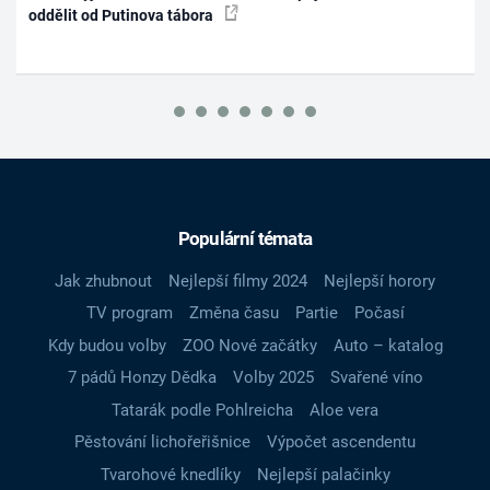
oddělit od Putinova tábora
Populární témata
Jak zhubnout
Nejlepší filmy 2024
Nejlepší horory
TV program
Změna času
Partie
Počasí
Kdy budou volby
ZOO Nové začátky
Auto – katalog
7 pádů Honzy Dědka
Volby 2025
Svařené víno
Tatarák podle Pohlreicha
Aloe vera
Pěstování lichořeřišnice
Výpočet ascendentu
Tvarohové knedlíky
Nejlepší palačinky