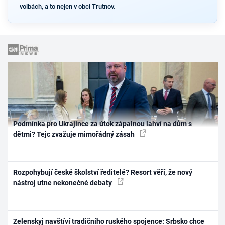
volbách, a to nejen v obci Trutnov.
Podmínka pro Ukrajince za útok zápalnou lahví na dům s
dětmi? Tejc zvažuje mimořádný zásah
Rozpohybují české školství ředitelé? Resort věří, že nový
nástroj utne nekonečné debaty
Zelenskyj navštíví tradičního ruského spojence: Srbsko chce