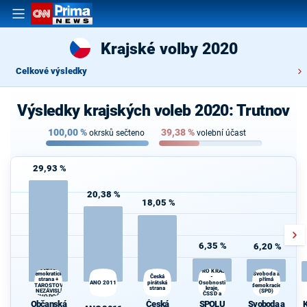
Krajské volby 2020
Celkové výsledky
Výsledky krajských voleb 2020: Trutnov
100,00
%
39,38
%
okrsků sečteno
volební účast
29,93 %
20,38 %
18,05 %
6,35 %
6,20 %
SPOLU
Občanská
PRO KRAJ
demokratická
Svoboda a
-
K
Česká
strana +
přímá
ANO 2011
pirátská
Osobnosti
s
STAROSTOVÉ
demokracie
strana
kraje,
A NEZÁVISLÍ a
(SPD)
ČSSD a
VÝCHODOČEŠI
Zelení
Občanská
Česká
SPOLU
Svoboda a
K