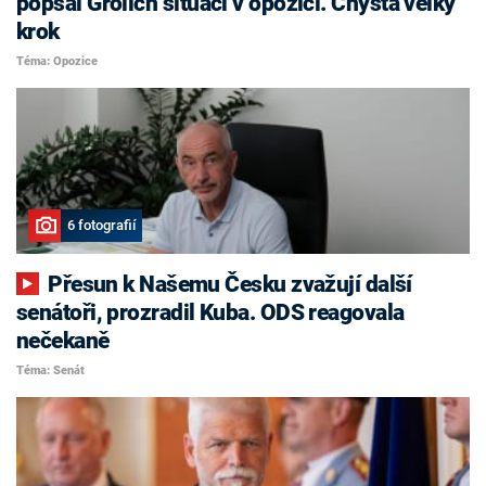
popsal Grolich situaci v opozici. Chystá velký
krok
Téma: Opozice
6 fotografií
Přesun k Našemu Česku zvažují další
senátoři, prozradil Kuba. ODS reagovala
nečekaně
Téma: Senát