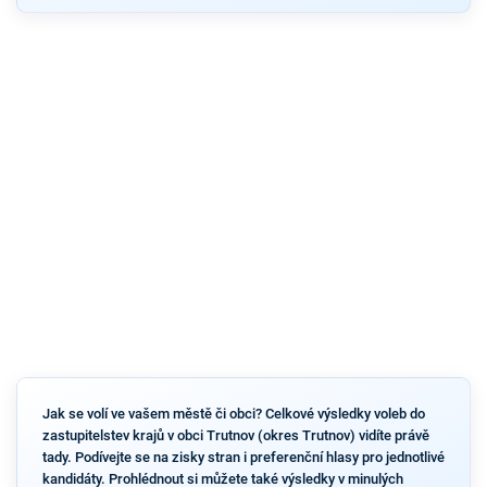
Jak se volí ve vašem městě či obci? Celkové výsledky voleb do
zastupitelstev krajů v obci Trutnov (okres Trutnov) vidíte právě
tady. Podívejte se na zisky stran i preferenční hlasy pro jednotlivé
kandidáty. Prohlédnout si můžete také výsledky v minulých