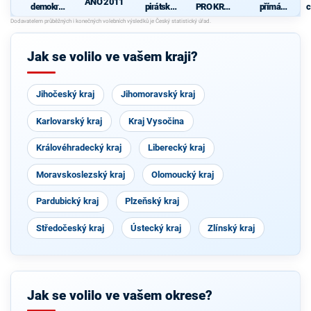
ANO 2011
demokrati
pirátská
PRO KRAJ
přímá
c
cká strana
strana
-
demokraci
+
Osobnosti
e (SPD)
STAROST
kraje,
OVÉ A
ČSSD a
Jak se volilo ve vašem kraji?
NEZÁVISL
Zelení
Í a
VÝCHODO
ČEŠI
Jihočeský kraj
Jihomoravský kraj
Karlovarský kraj
Kraj Vysočina
Královéhradecký kraj
Liberecký kraj
Moravskoslezský kraj
Olomoucký kraj
Pardubický kraj
Plzeňský kraj
Středočeský kraj
Ústecký kraj
Zlínský kraj
Jak se volilo ve vašem okrese?