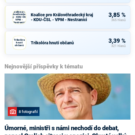
Koalice pro
3,85 %
Koalice pro Královéhradecký kraj
Královéhradecký
kraj - KDU-ČSL -
- KDU-ČSL - VPM - Nestraníci
VPM -
365 hlasů
Nestraníci
3,39 %
Trikolóra
Trikolóra hnutí občanů
hnutí
občanů
321 hlasů
Nejnovější příspěvky k tématu
8 fotografií
Úmorné, ministři s námi nechodí do debat,