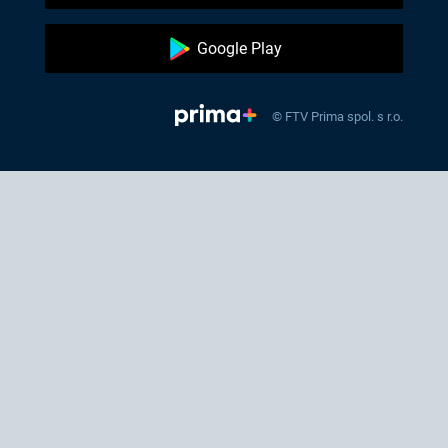
Google Play
© FTV Prima spol. s r.o.