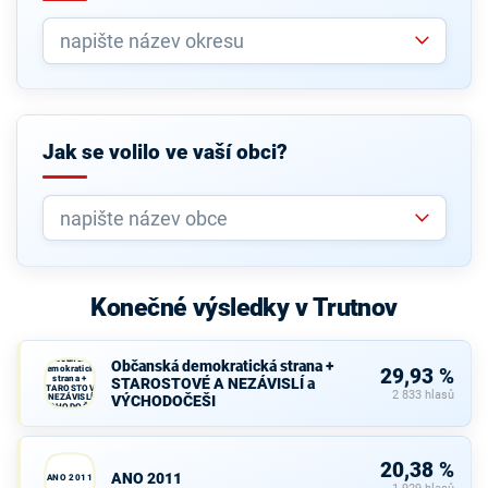
Jak se volilo ve vaší obci?
Konečné výsledky v Trutnov
Občanská
Občanská demokratická strana +
demokratická
29,93 %
strana +
STAROSTOVÉ A NEZÁVISLÍ a
STAROSTOVÉ
2 833 hlasů
A NEZÁVISLÍ a
VÝCHODOČEŠI
VÝCHODOČEŠI
20,38 %
ANO 2011
ANO 2011