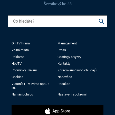
Švestkový koláč
O FTV Prima
Management
Volná místa
Press
Reklama
Castingy a výzvy
HbbTV
Kontakty
Podmínky užívání
Zpracování osobních údajů
Cookies
Nápověda
Vlastník FTV Prima spol. s
Redakce
r.o.
Nahlásit chybu
Nastavení soukromí
App Store