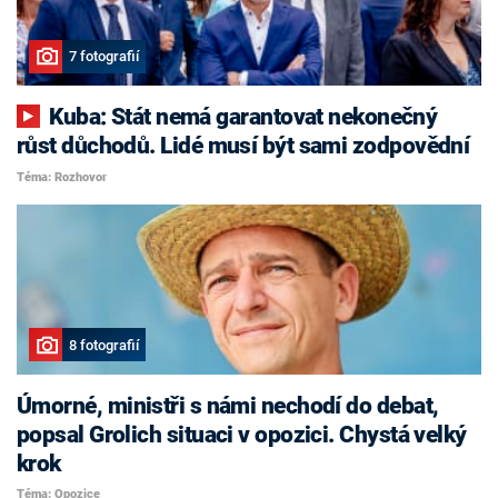
7 fotografií
Kuba: Stát nemá garantovat nekonečný
růst důchodů. Lidé musí být sami zodpovědní
Téma: Rozhovor
8 fotografií
Úmorné, ministři s námi nechodí do debat,
popsal Grolich situaci v opozici. Chystá velký
krok
Téma: Opozice