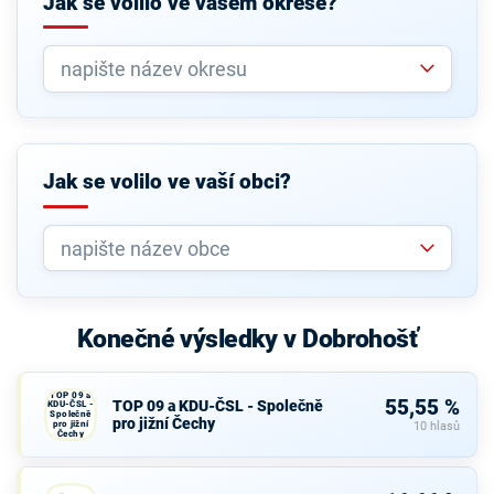
Jak se volilo ve vašem okrese?
Jak se volilo ve vaší obci?
Konečné výsledky v Dobrohošť
TOP 09 a
55,55 %
TOP 09 a KDU-ČSL - Společně
KDU-ČSL -
Společně
pro jižní Čechy
pro jižní
10 hlasů
Čechy