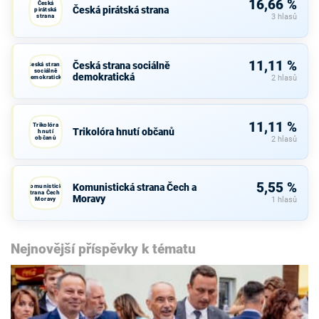
16,66 %
Česká
Česká pirátská strana
pirátská
strana
3 hlasů
11,11 %
Česká strana sociálně
Česká strana
sociálně
demokratická
demokratická
2 hlasů
11,11 %
Trikolóra
Trikolóra hnutí občanů
hnutí
občanů
2 hlasů
5,55 %
Komunistická strana Čech a
Komunistická
strana Čech a
Moravy
Moravy
1 hlasů
Nejnovější příspěvky k tématu