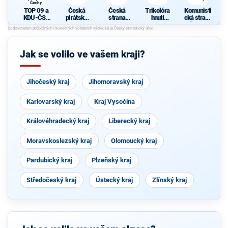
Čechy
TOP 09 a
Česká
Česká
Trikolóra
Komunisti
KDU-ČSL
pirátská
strana
hnutí
cká strana
- Společně
strana
sociálně
občanů
Čech a
pro jižní
demokrati
Moravy
Čechy
cká
Jak se volilo ve vašem kraji?
Jihočeský kraj
Jihomoravský kraj
Karlovarský kraj
Kraj Vysočina
Královéhradecký kraj
Liberecký kraj
Moravskoslezský kraj
Olomoucký kraj
Pardubický kraj
Plzeňský kraj
Středočeský kraj
Ústecký kraj
Zlínský kraj