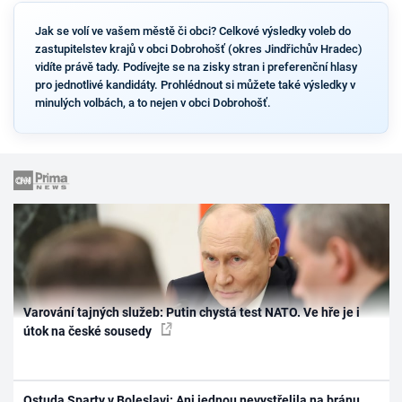
Jak se volí ve vašem městě či obci? Celkové výsledky voleb do
zastupitelstev krajů v obci Dobrohošť (okres Jindřichův Hradec)
vidíte právě tady. Podívejte se na zisky stran i preferenční hlasy
pro jednotlivé kandidáty. Prohlédnout si můžete také výsledky v
minulých volbách, a to nejen v obci Dobrohošť.
Varování tajných služeb: Putin chystá test NATO. Ve hře je i
útok na české sousedy
Ostuda Sparty v Boleslavi: Ani jednou nevystřelila na bránu,