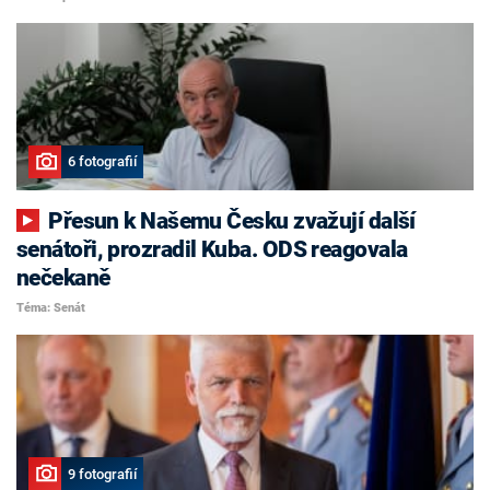
6 fotografií
Přesun k Našemu Česku zvažují další
senátoři, prozradil Kuba. ODS reagovala
nečekaně
Téma: Senát
9 fotografií