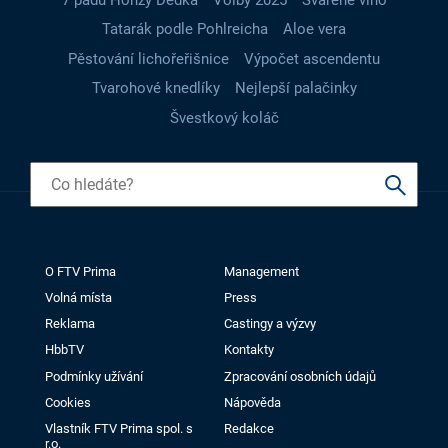
Tatarák podle Pohlreicha
Aloe vera
Pěstování lichořeřišnice
Výpočet ascendentu
Tvarohové knedlíky
Nejlepší palačinky
Švestkový koláč
O FTV Prima
Management
Volná místa
Press
Reklama
Castingy a výzvy
HbbTV
Kontakty
Podmínky užívání
Zpracování osobních údajů
Cookies
Nápověda
Vlastník FTV Prima spol. s
Redakce
r.o.