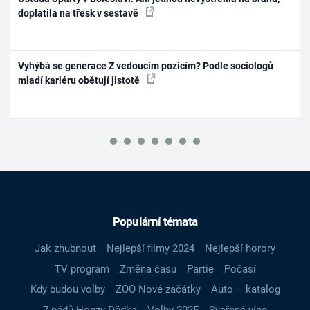
doplatila na třesk v sestavě
Vyhýbá se generace Z vedoucím pozicím? Podle sociologů
mladí kariéru obětují jistotě
Populární témata
Jak zhubnout
Nejlepší filmy 2024
Nejlepší horory
TV program
Změna času
Partie
Počasí
Kdy budou volby
ZOO Nové začátky
Auto – katalog
7 pádů Honzy Dědka
Volby 2025
Svařené víno