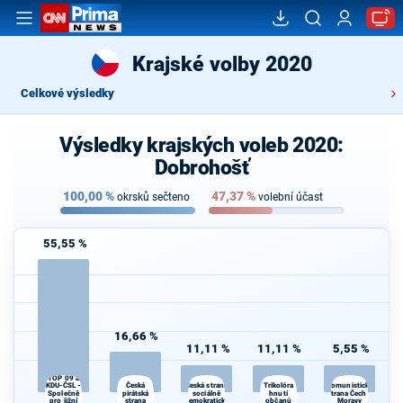
Krajské volby 2020
Celkové výsledky
Výsledky krajských voleb 2020:
Dobrohošť
100,00
%
47,37
%
okrsků sečteno
volební účast
55,55 %
16,66 %
11,11 %
11,11 %
5,55 %
TOP 09 a
Česká
Trikolóra
KDU-ČSL -
Česká strana
Komunistická
Společně
pirátská
sociálně
hnutí
strana Čech a
pro jižní
strana
demokratická
občanů
Moravy