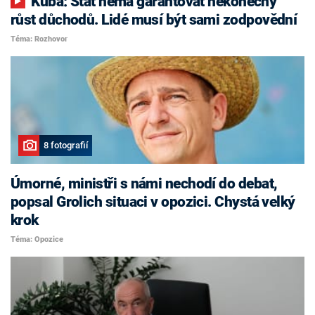
Kuba: Stát nemá garantovat nekonečný
růst důchodů. Lidé musí být sami zodpovědní
Téma: Rozhovor
8 fotografií
Úmorné, ministři s námi nechodí do debat,
popsal Grolich situaci v opozici. Chystá velký
krok
Téma: Opozice