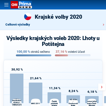
Krajské volby 2020
Celkové výsledky
Výsledky krajských voleb 2020: Lhoty u
Potštejna
100,00
%
37,16
%
okrsků sečteno
volební účast
30,92 %
21,64 %
11,34 %
8,24 %
6,18 %
SPOLU
Občanská
PRO KRAJ
demokratická
-
Česká
Komunistická
strana +
ANO 2011
pirátská
Osobnosti
strana Čech a
STAROSTOVÉ
strana
kraje,
Moravy