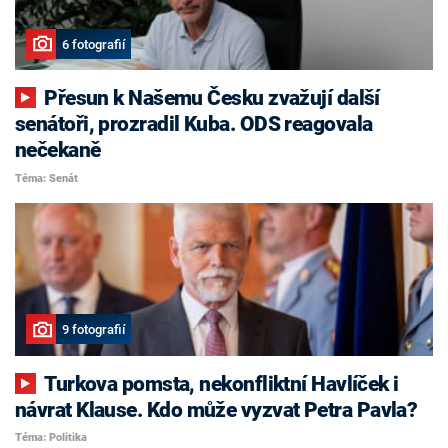
6 fotografií
Přesun k Našemu Česku zvažují další
senátoři, prozradil Kuba. ODS reagovala
nečekaně
Téma: Senát
9 fotografií
Turkova pomsta, nekonfliktní Havlíček i
návrat Klause. Kdo může vyzvat Petra Pavla?
Téma: Politika