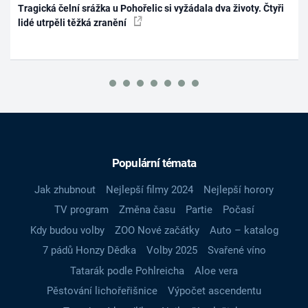
Tragická čelní srážka u Pohořelic si vyžádala dva životy. Čtyři
lidé utrpěli těžká zranění
Populární témata
Jak zhubnout
Nejlepší filmy 2024
Nejlepší horory
TV program
Změna času
Partie
Počasí
Kdy budou volby
ZOO Nové začátky
Auto – katalog
7 pádů Honzy Dědka
Volby 2025
Svařené víno
Tatarák podle Pohlreicha
Aloe vera
Pěstování lichořeřišnice
Výpočet ascendentu