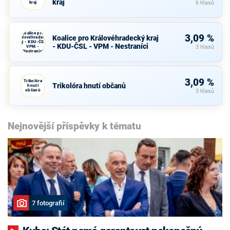
kraj
kraj
6 hlasů
Koalice pro
3,09 %
Koalice pro Královéhradecký kraj
Královéhradecký
kraj - KDU-ČSL -
- KDU-ČSL - VPM - Nestraníci
VPM -
3 hlasů
Nestraníci
3,09 %
Trikolóra
Trikolóra hnutí občanů
hnutí
občanů
3 hlasů
Nejnovější příspěvky k tématu
7 fotografií