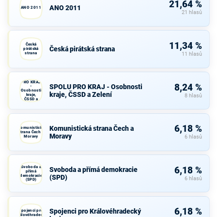
21,64 %
ANO 2011
ANO 2011
21 hlasů
11,34 %
Česká
Česká pirátská strana
pirátská
strana
11 hlasů
SPOLU
PRO KRAJ
8,24 %
SPOLU PRO KRAJ - Osobnosti
-
Osobnosti
kraje, ČSSD a Zelení
kraje,
8 hlasů
ČSSD a
Zelení
6,18 %
Komunistická strana Čech a
Komunistická
strana Čech a
Moravy
Moravy
6 hlasů
Svoboda a
6,18 %
Svoboda a přímá demokracie
přímá
demokracie
(SPD)
6 hlasů
(SPD)
6,18 %
Spojenci pro Královéhradecký
Spojenci pro
Královéhradecký