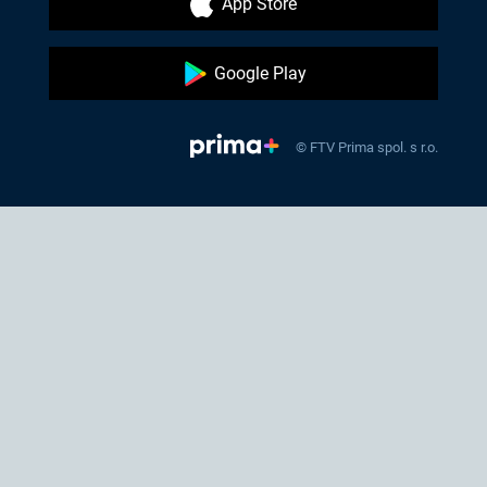
App Store
Google Play
© FTV Prima spol. s r.o.