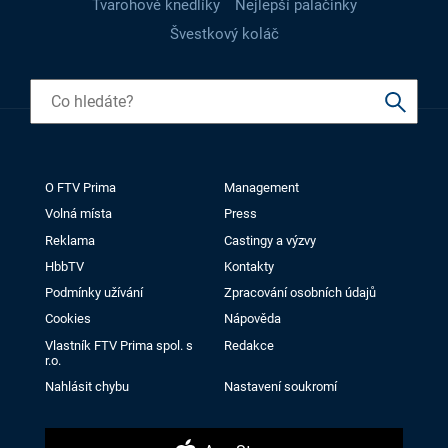
Tvarohové knedlíky
Nejlepší palačinky
Švestkový koláč
O FTV Prima
Management
Volná místa
Press
Reklama
Castingy a výzvy
HbbTV
Kontakty
Podmínky užívání
Zpracování osobních údajů
Cookies
Nápověda
Vlastník FTV Prima spol. s
Redakce
r.o.
Nahlásit chybu
Nastavení soukromí