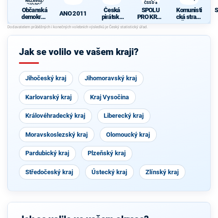
A NEZÁVISLÍ a
ČSSD a
VÝCHODOČEŠI
Zelení
Občanská
Česká
SPOLU
Komunisti
S
ANO 2011
demokrati
pirátská
PRO KRAJ
cká strana
cká strana
strana
-
Čech a
d
+
Osobnosti
Moravy
STAROST
kraje,
OVÉ A
ČSSD a
Jak se volilo ve vašem kraji?
NEZÁVISL
Zelení
Í a
VÝCHODO
ČEŠI
Jihočeský kraj
Jihomoravský kraj
Karlovarský kraj
Kraj Vysočina
Královéhradecký kraj
Liberecký kraj
Moravskoslezský kraj
Olomoucký kraj
Pardubický kraj
Plzeňský kraj
Středočeský kraj
Ústecký kraj
Zlínský kraj