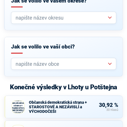
Jak se volilo ve vašem okrese?
Jak se volilo ve vaší obci?
Konečné výsledky v Lhoty u Potštejna
Občanská
Občanská demokratická strana +
demokratická
30,92 %
strana +
STAROSTOVÉ A NEZÁVISLÍ a
STAROSTOVÉ
30 hlasů
A NEZÁVISLÍ a
VÝCHODOČEŠI
VÝCHODOČEŠI