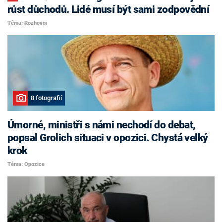
růst důchodů. Lidé musí být sami zodpovědní
Téma: Rozhovor
8 fotografií
Úmorné, ministři s námi nechodí do debat,
popsal Grolich situaci v opozici. Chystá velký
krok
Téma: Opozice