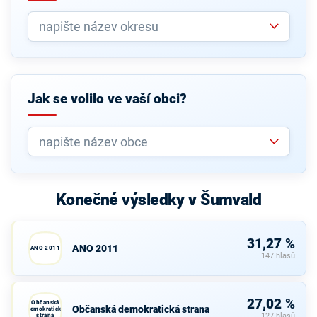
Jak se volilo ve vaší obci?
Konečné výsledky v Šumvald
31,27 %
ANO 2011
ANO 2011
147 hlasů
27,02 %
Občanská
Občanská demokratická strana
demokratická
strana
127 hlasů