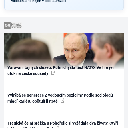
volbách, a to nejen v obci Šumvald.
Varování tajných služeb: Putin chystá test NATO. Ve hře je i
útok na české sousedy
Vyhýbá se generace Z vedoucím pozicím? Podle sociologů
mladí kariéru obětují jistotě
Tragická čelní srážka u Pohořelic si vyžádala dva životy. Čtyři