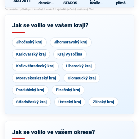
ANO 2011
demokrati
STAROST
Koalice
přímá
cká strana
OVÉ
pro
demokraci
Olomouck
e (SPD)
ý kraj
(KDU-
Jak se volilo ve vašem kraji?
ČSL, TOP
09, Strana
zelených,
ProOlomo
Jihočeský kraj
Jihomoravský kraj
uc)
Karlovarský kraj
Kraj Vysočina
Královéhradecký kraj
Liberecký kraj
Moravskoslezský kraj
Olomoucký kraj
Pardubický kraj
Plzeňský kraj
Středočeský kraj
Ústecký kraj
Zlínský kraj
Jak se volilo ve vašem okrese?