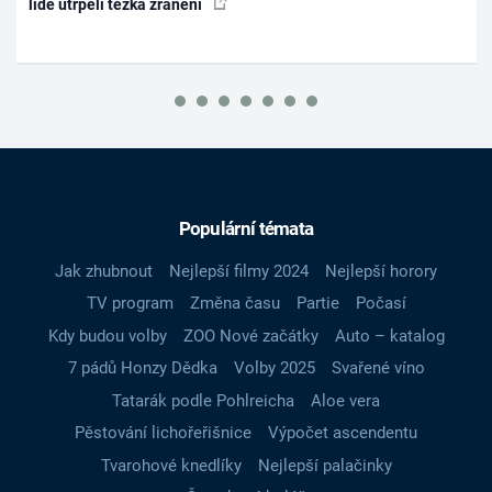
lidé utrpěli těžká zranění
Populární témata
Jak zhubnout
Nejlepší filmy 2024
Nejlepší horory
TV program
Změna času
Partie
Počasí
Kdy budou volby
ZOO Nové začátky
Auto – katalog
7 pádů Honzy Dědka
Volby 2025
Svařené víno
Tatarák podle Pohlreicha
Aloe vera
Pěstování lichořeřišnice
Výpočet ascendentu
Tvarohové knedlíky
Nejlepší palačinky