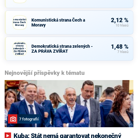
2,12 %
Komunistická strana Čech a
Komunistická
strana Čech a
Moravy
Moravy
10 hlasů
Demokratická
1,48 %
Demokratická strana zelených -
strana
zelených -
ZA PRÁVA ZVÍŘAT
ZA PRÁVA
7 hlasů
ZVÍŘAT
Nejnovější příspěvky k tématu
7 fotografií
Kuba: Stát nemá garantovat nekonečný