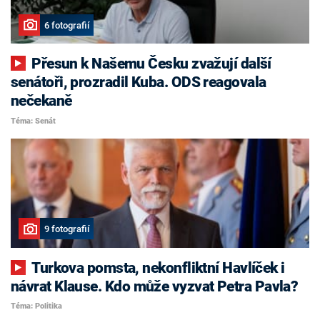
6 fotografií
Přesun k Našemu Česku zvažují další
senátoři, prozradil Kuba. ODS reagovala
nečekaně
Téma: Senát
9 fotografií
Turkova pomsta, nekonfliktní Havlíček i
návrat Klause. Kdo může vyzvat Petra Pavla?
Téma: Politika