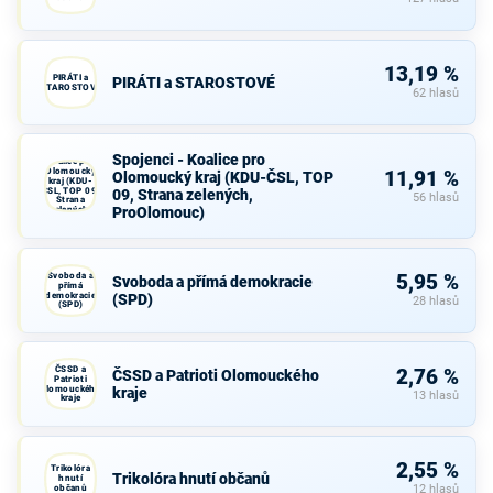
13,19 %
PIRÁTI a
PIRÁTI a STAROSTOVÉ
STAROSTOVÉ
62 hlasů
Spojenci -
Spojenci - Koalice pro
Koalice pro
Olomoucký
11,91 %
Olomoucký kraj (KDU-ČSL, TOP
kraj (KDU-
ČSL, TOP 09,
09, Strana zelených,
56 hlasů
Strana
ProOlomouc)
zelených,
ProOlomouc)
Svoboda a
5,95 %
Svoboda a přímá demokracie
přímá
demokracie
(SPD)
28 hlasů
(SPD)
ČSSD a
2,76 %
ČSSD a Patrioti Olomouckého
Patrioti
Olomouckého
kraje
13 hlasů
kraje
2,55 %
Trikolóra
Trikolóra hnutí občanů
hnutí
občanů
12 hlasů