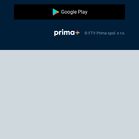
Google Play
© FTV Prima spol. s r.o.