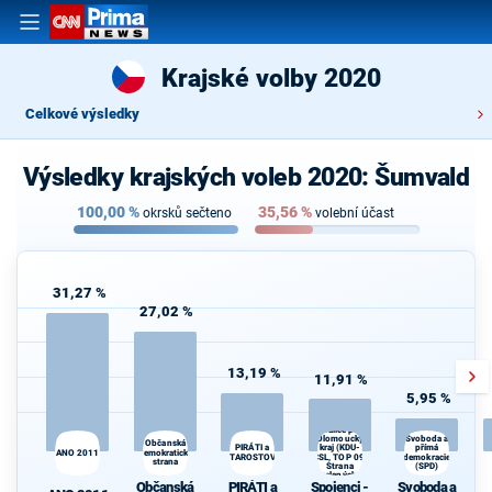
Krajské volby 2020
Celkové výsledky
Výsledky krajských voleb 2020: Šumvald
100,00
%
35,56
%
okrsků sečteno
volební účast
31,27 %
27,02 %
13,19 %
11,91 %
5,95 %
Spojenci -
Koalice pro
Olomoucký
Svoboda a
Občanská
PIRÁTI a
přímá
kraj (KDU-
ANO 2011
demokratická
STAROSTOVÉ
ČSL, TOP 09,
demokracie
O
strana
Strana
(SPD)
zelených,
Občanská
PIRÁTI a
Spojenci -
Svoboda a
ProOlomouc)