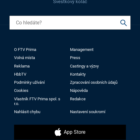
Švestkový koláč
O FTV Prima
Management
Volná místa
Press
Reklama
Castingy a výzvy
HbbTV
Kontakty
Podmínky užívání
Zpracování osobních údajů
Cookies
Nápověda
Vlastník FTV Prima spol. s
Redakce
r.o.
Nahlásit chybu
Nastavení soukromí
App Store