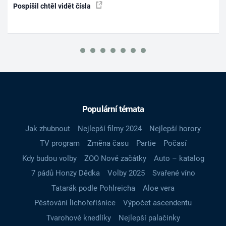
Pospíšil chtěl vidět čísla
Populární témata
Jak zhubnout
Nejlepší filmy 2024
Nejlepší horory
TV program
Změna času
Partie
Počasí
Kdy budou volby
ZOO Nové začátky
Auto – katalog
7 pádů Honzy Dědka
Volby 2025
Svařené víno
Tatarák podle Pohlreicha
Aloe vera
Pěstování lichořeřišnice
Výpočet ascendentu
Tvarohové knedlíky
Nejlepší palačinky