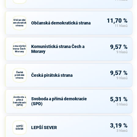
11,70 %
Občanská
Občanská demokratická strana
demokratická
strana
11 hlasů
9,57 %
Komunistická strana Čech a
Komunistická
strana Čech a
Moravy
Moravy
9 hlasů
9,57 %
Česká
Česká pirátská strana
pirátská
strana
9 hlasů
Svoboda a
5,31 %
Svoboda a přímá demokracie
přímá
demokracie
(SPD)
5 hlasů
(SPD)
3,19 %
LEPŠÍ
LEPŠÍ SEVER
SEVER
3 hlasů