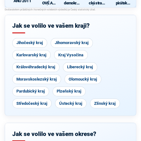
ANO 2011
OVÉ A
demokrati
cká strana
pirátská
NEZÁVISL
cká strana
Čech a
strana
d
Í
Moravy
Jak se volilo ve vašem kraji?
Jihočeský kraj
Jihomoravský kraj
Karlovarský kraj
Kraj Vysočina
Královéhradecký kraj
Liberecký kraj
Moravskoslezský kraj
Olomoucký kraj
Pardubický kraj
Plzeňský kraj
Středočeský kraj
Ústecký kraj
Zlínský kraj
Jak se volilo ve vašem okrese?