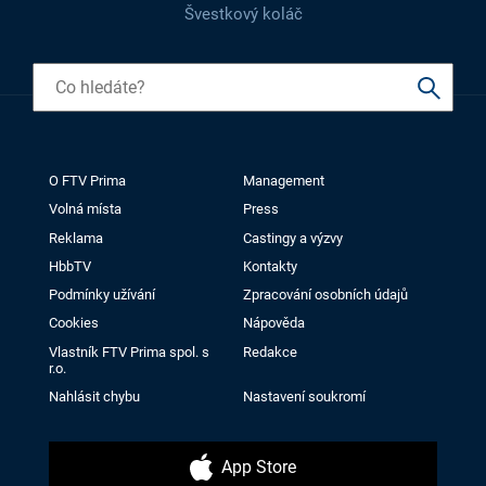
Švestkový koláč
O FTV Prima
Management
Volná místa
Press
Reklama
Castingy a výzvy
HbbTV
Kontakty
Podmínky užívání
Zpracování osobních údajů
Cookies
Nápověda
Vlastník FTV Prima spol. s
Redakce
r.o.
Nahlásit chybu
Nastavení soukromí
App Store