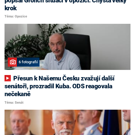
popsal Grolich situaci v opozici. Chystá velký
krok
Téma: Opozice
6 fotografií
Přesun k Našemu Česku zvažují další
senátoři, prozradil Kuba. ODS reagovala
nečekaně
Téma: Senát