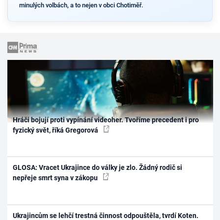
minulých volbách, a to nejen v obci Chotiměř.
Hráči bojují proti vypínání videoher. Tvoříme precedent i pro
fyzický svět, říká Gregorová
GLOSA: Vracet Ukrajince do války je zlo. Žádný rodič si
nepřeje smrt syna v zákopu
Ukrajincům se lehčí trestná činnost odpouštěla, tvrdí Koten.