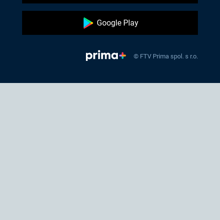
Google Play
© FTV Prima spol. s r.o.