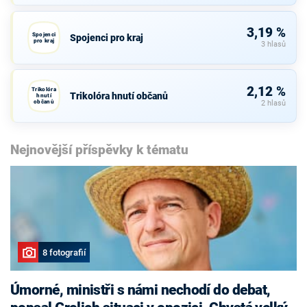
3,19 %
Spojenci
Spojenci pro kraj
pro kraj
3 hlasů
2,12 %
Trikolóra
Trikolóra hnutí občanů
hnutí
občanů
2 hlasů
Nejnovější příspěvky k tématu
8 fotografií
Úmorné, ministři s námi nechodí do debat,