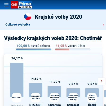
Krajské volby 2020
Celkové výsledky
Výsledky krajských voleb 2020: Chotiměř
100,00
%
41,05
%
okrsků sečteno
volební účast
36,17 %
14,89 %
11,70 %
9,57 %
9,57 %
Komunistická
Občanská
Česká
STAROSTOVÉ
ANO 2011
demokratická
strana Čech a
pirátská
A NEZÁVISLÍ
strana
Moravy
strana
STAROST
Občanská
Komunisti
Česká
S