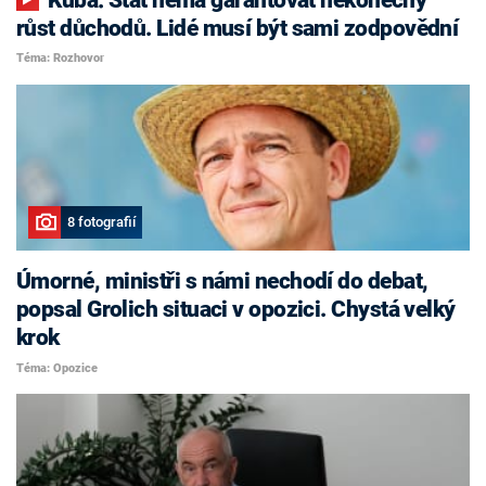
růst důchodů. Lidé musí být sami zodpovědní
Téma: Rozhovor
8 fotografií
Úmorné, ministři s námi nechodí do debat,
popsal Grolich situaci v opozici. Chystá velký
krok
Téma: Opozice