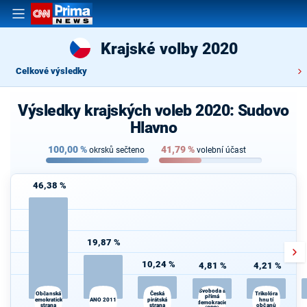
Krajské volby 2020
Celkové výsledky
Výsledky krajských voleb 2020: Sudovo
Hlavno
100,00
%
41,79
%
okrsků sečteno
volební účast
46,38 %
19,87 %
10,24 %
4,81 %
4,21 %
Svoboda a
K
Občanská
Česká
Trikolóra
přímá
demokratická
ANO 2011
pirátská
hnutí
s
demokracie
strana
strana
občanů