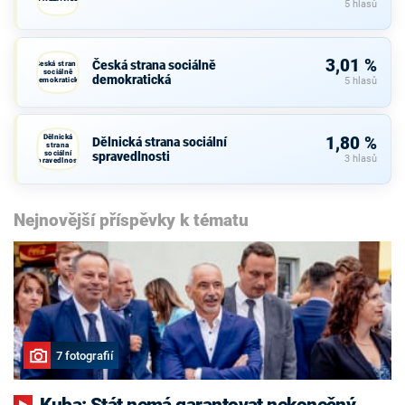
5 hlasů
3,01 %
Česká strana sociálně
Česká strana
sociálně
demokratická
demokratická
5 hlasů
Dělnická
1,80 %
Dělnická strana sociální
strana
sociální
spravedlnosti
3 hlasů
spravedlnosti
Nejnovější příspěvky k tématu
7 fotografií
Kuba: Stát nemá garantovat nekonečný