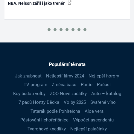
NBA. Nelson zářil i jako trenér
Populární témata
Jak zhubnout
Nejlepší filmy 2024
Nejlepší horory
TV program
Změna času
Partie
Počasí
Kdy budou volby
ZOO Nové začátky
Auto – katalog
7 pádů Honzy Dědka
Volby 2025
Svařené víno
Tatarák podle Pohlreicha
Aloe vera
Pěstování lichořeřišnice
Výpočet ascendentu
Tvarohové knedlíky
Nejlepší palačinky