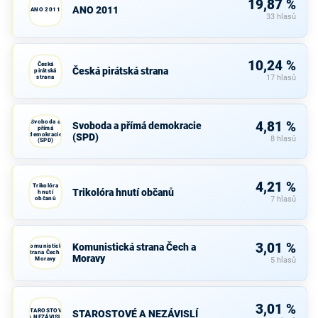
19,87 %
ANO 2011
ANO 2011
33 hlasů
10,24 %
Česká
Česká pirátská strana
pirátská
strana
17 hlasů
Svoboda a
4,81 %
Svoboda a přímá demokracie
přímá
demokracie
(SPD)
8 hlasů
(SPD)
4,21 %
Trikolóra
Trikolóra hnutí občanů
hnutí
občanů
7 hlasů
3,01 %
Komunistická strana Čech a
Komunistická
strana Čech a
Moravy
Moravy
5 hlasů
3,01 %
STAROSTOVÉ
STAROSTOVÉ A NEZÁVISLÍ
A NEZÁVISLÍ