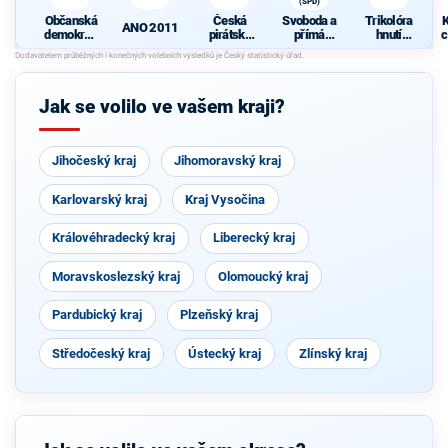
(SPD)
Občanská
Česká
Svoboda a
Trikolóra
K
ANO 2011
demokrati
pirátská
přímá
hnutí
c
cká strana
strana
demokraci
občanů
e (SPD)
Jak se volilo ve vašem kraji?
Jihočeský kraj
Jihomoravský kraj
Karlovarský kraj
Kraj Vysočina
Královéhradecký kraj
Liberecký kraj
Moravskoslezský kraj
Olomoucký kraj
Pardubický kraj
Plzeňský kraj
Středočeský kraj
Ústecký kraj
Zlínský kraj