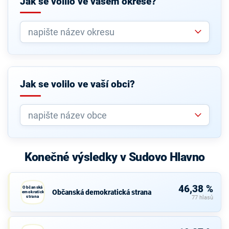
Jak se volilo ve vašem okrese?
Jak se volilo ve vaší obci?
Konečné výsledky v Sudovo Hlavno
46,38 %
Občanská
Občanská demokratická strana
demokratická
strana
77 hlasů