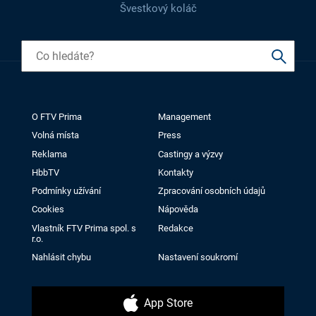
Švestkový koláč
O FTV Prima
Management
Volná místa
Press
Reklama
Castingy a výzvy
HbbTV
Kontakty
Podmínky užívání
Zpracování osobních údajů
Cookies
Nápověda
Vlastník FTV Prima spol. s
Redakce
r.o.
Nahlásit chybu
Nastavení soukromí
App Store