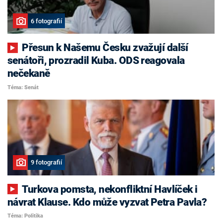
6 fotografií
Přesun k Našemu Česku zvažují další
senátoři, prozradil Kuba. ODS reagovala
nečekaně
Téma: Senát
9 fotografií
Turkova pomsta, nekonfliktní Havlíček i
návrat Klause. Kdo může vyzvat Petra Pavla?
Téma: Politika