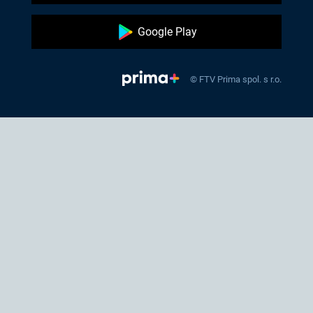
Google Play
© FTV Prima spol. s r.o.