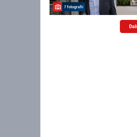
7 fotografií
Dal