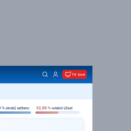
TV živě
0
%
52,88
%
okrsků sečteno
volební účast