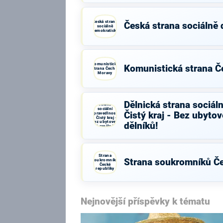
Česká strana
Česká strana sociálně
sociálně
demokratická
Komunistická
Komunistická strana Č
strana Čech a
Moravy
Dělnická
Dělnická strana sociáln
strana
sociální
Čistý kraj - Bez ubyto
spravedlnosti
- Čistý kraj -
Bez ubytoven
dělníků!
zahraničních
dělníků!
Strana
Strana soukromníků Če
soukromníků
České
republiky
Nejnovější příspěvky k tématu