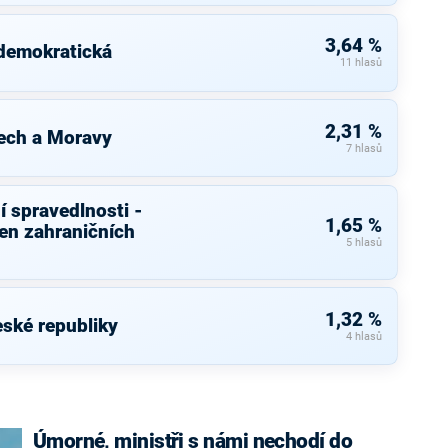
3,64 %
 demokratická
11 hlasů
2,31 %
ech a Moravy
7 hlasů
í spravedlnosti -
1,65 %
ven zahraničních
5 hlasů
1,32 %
ské republiky
4 hlasů
Úmorné, ministři s námi nechodí do