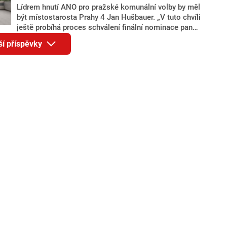
Lídrem hnutí ANO pro pražské komunální volby by měl
být místostarosta Prahy 4 Jan Hušbauer. „V tuto chvíli
ještě probíhá proces schválení finální nominace pana
Jana Hušbauera Výborem hnutí ANO,“ uvedl pro
ší příspěvky
redakci místopředseda pražského ANO Martin
Benkovič. O Hušbauerovi se spekulovalo jako o
náhradníkovi v čele pražské kandidátky poté, co
rezignoval po sérii nejasností v majetkových
přiznáních a pořizování bytů Ondřej Prokop. Zároveň
ale stále není jasné, kdo bude za ANO kandidovat ve
dvou ze tří pražských obvodů do horní komory
parlamentu. ANO má v Praze dlouhodobě horší
výsledky než ve zbytku republiky.