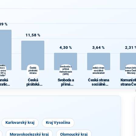
89 %
11,58 %
4,30 %
3,64 %
2,31 
anská
ratická
Svoboda a
ana s
Česká
Česká strana
Komunisti
přímá
porou
pirátská
sociálně
strana Čec
demokracie
 09 a
strana
demokratická
Moravy
(SPD)
islých
rostů
anská
Česká
Svoboda a
Česká strana
Komunist
ratická
pirátská
přímá
sociálně
strana Če
ana s
strana
demokracie
demokratická
Morav
rou TOP
(SPD)
9 a
islých
rostů
Karlovarský kraj
Kraj Vysočina
Moravskoslezský kraj
Olomoucký kraj