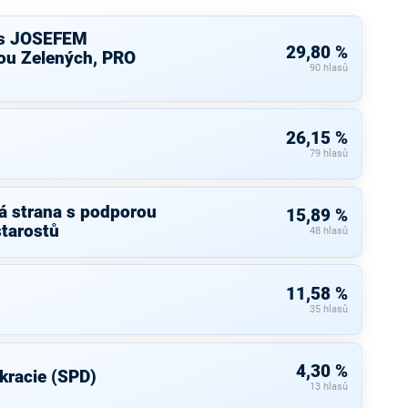
s JOSEFEM
29,80 %
u Zelených, PRO
90 hlasů
26,15 %
79 hlasů
á strana s podporou
15,89 %
starostů
48 hlasů
11,58 %
35 hlasů
4,30 %
kracie (SPD)
13 hlasů