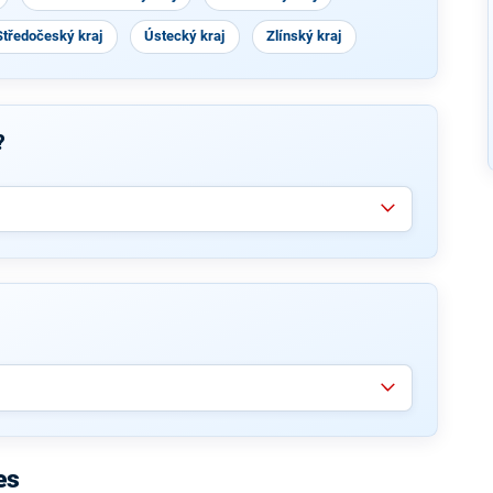
Středočeský kraj
Ústecký kraj
Zlínský kraj
?
es