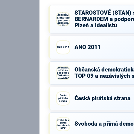
STAROSTOVÉ
STAROSTOVÉ (STAN) 
(STAN) s
JOSEFEM
BERNARDEM a podporo
BERNARDEM
a podporou
Zelených,
Plzeň a Idealistů
PRO Plzeň a
Idealistů
ANO 2011
ANO 2011
Občanská
demokratická
Občanská demokratick
strana s
podporou
TOP 09 a nezávislých 
TOP 09 a
nezávislých
starostů
Česká
Česká pirátská strana
pirátská
strana
Svoboda a
Svoboda a přímá demo
přímá
demokracie
(SPD)