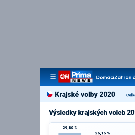
Domácí
Zahranič
Pořady
Krajské volby 2020
Celk
Výsledky krajských voleb 2
29,80 %
26,15 %