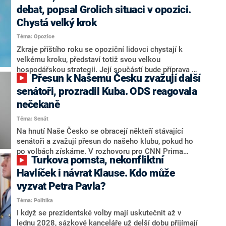
debat, popsal Grolich situaci v opozici.
Chystá velký krok
Téma: Opozice
Zkraje příštího roku se opoziční lidovci chystají k
velkému kroku, představí totiž svou velkou
hospodářskou strategii. Její součástí bude příprava na
Přesun k Našemu Česku zvažují další
stárnutí populace, řekl ve středu na setkání s novináři
nový předseda lidovců Jan Grolich. Ten zároveň v
senátoři, prozradil Kuba. ODS reagovala
senátních volbách kandiduje ve Vyškově. Popsal i
nečekaně
aktivitu opozice, o níž vládní strany nebo političtí
Téma: Senát
komentátoři mluví jako o slabé a v defenzivě. „Je to
úmorná práce upozorňovat na chyby vlády. Ministři s
Na hnutí Naše Česko se obracejí někteří stávající
námi navíc nechodí do debat. Chceme ale ukazovat
senátoři a zvažují přesun do našeho klubu, pokud ho
svoje témata,“ odpověděl Grolich na dotaz CNN Prima
po volbách získáme. V rozhovoru pro CNN Prima
Turkova pomsta, nekonfliktní
NEWS.
NEWS to řekl zakladatel hnutí a jihočeský hejtman
Martin Kuba. Konkrétní nebyl, ale získat by takto mohl
Havlíček i návrat Klause. Kdo může
například senátora Zdeňka Hrabu, který je dnes
vyzvat Petra Pavla?
součástí klubu ODS a TOP 09. Hraba to na dotaz
Téma: Politika
redakce nevyloučil. Předseda klubu senátorů ODS
Zdeněk Nytra redakci řekl, že počítá s odchodem
I když se prezidentské volby mají uskutečnit až v
některých senátorů z klubu a že Naše Česko není
lednu 2028, sázkové kanceláře už delší dobu přijímají