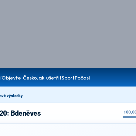
í
Objevte Česko
Jak ušetřit
Sport
Počasí
ové výsledky
020: Bdeněves
100,0