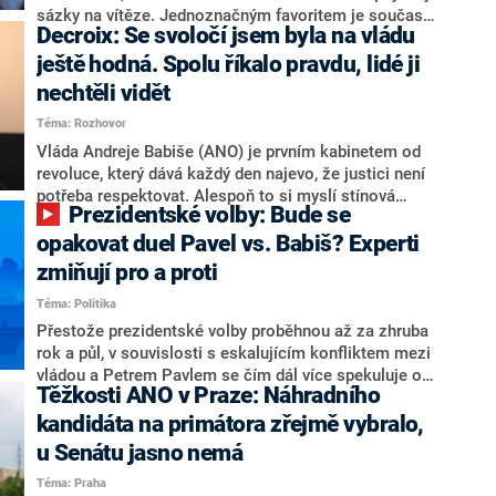
nepřítel, ale soupeř.
sázky na vítěze. Jednoznačným favoritem je současná
Decroix: Se svoločí jsem byla na vládu
hlava státu Petr Pavel. Daleko za ním pak bookmakeři
zmiňují dva výrazné politiky ANO, tedy premiéra
ještě hodná. Spolu říkalo pravdu, lidé ji
Andreje Babiše a ministra průmyslu Karla Havlíčka.
nechtěli vidět
Oblíbeným tipem samotných sázkařů je poslanec za
Téma: Rozhovor
Motoristy Filip Turek. Politolog Jan Kubáček nicméně
o případné kandidatuře kohokoliv ze zmíněné trojice
Vláda Andreje Babiše (ANO) je prvním kabinetem od
značně pochybuje. Podle něj současná koalice dosud
revoluce, který dává každý den najevo, že justici není
nemá osobu, která by Pavlovi mohla konkurovat.
potřeba respektovat. Alespoň to si myslí stínová
Prezidentské volby: Bude se
ministryně spravedlnosti ODS Eva Decroix. V
rozhovoru pro CNN Prima NEWS si nebrala servítky
opakovat duel Pavel vs. Babiš? Experti
ohledně politického výkonu svého nástupce Jeronýma
zmiňují pro a proti
Tejce (za ANO) či vládní zmocněnkyně pro lidská
Téma: Politika
práva Taťány Malé (ANO). Označením „svoloč“ na
adresu vlády prý byla ještě hodná. Decroix se také
Přestože prezidentské volby proběhnou až za zhruba
vrátila k volební porážce koalice Spolu či promluvila o
rok a půl, v souvislosti s eskalujícím konfliktem mezi
hnutí Naše Česko Martina Kuby.
vládou a Petrem Pavlem se čím dál více spekuluje o
Těžkosti ANO v Praze: Náhradního
tom, koho by do bitvy o Hrad mohla vyslat současná
koalice. Někteří političtí komentátoři znovu vytahují
kandidáta na primátora zřejmě vybralo,
jméno premiéra Andreje Babiše (ANO). Jak moc je
u Senátu jasno nemá
pravděpodobné, že se v prezidentských volbách 2028
Téma: Praha
bude znovu opakovat souboj z roku 2023?