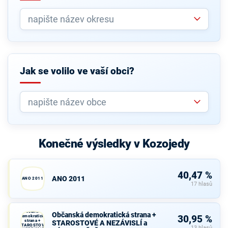
Jak se volilo ve vaší obci?
Konečné výsledky v Kozojedy
40,47 %
ANO 2011
ANO 2011
17 hlasů
Občanská
Občanská demokratická strana +
demokratická
30,95 %
strana +
STAROSTOVÉ A NEZÁVISLÍ a
STAROSTOVÉ
13 hlasů