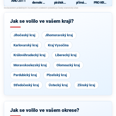
ANO 2011
demokrati
pirátská
přímá
PRO KRAJ
cká strana
strana
demokraci
-
+
e (SPD)
Osobnosti
STAROST
kraje,
OVÉ A
ČSSD a
Jak se volilo ve vašem kraji?
NEZÁVISL
Zelení
Í a
VÝCHODO
ČEŠI
Jihočeský kraj
Jihomoravský kraj
Karlovarský kraj
Kraj Vysočina
Královéhradecký kraj
Liberecký kraj
Moravskoslezský kraj
Olomoucký kraj
Pardubický kraj
Plzeňský kraj
Středočeský kraj
Ústecký kraj
Zlínský kraj
Jak se volilo ve vašem okrese?