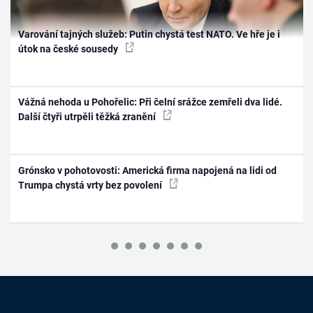
Varování tajných služeb: Putin chystá test NATO. Ve hře je i
útok na české sousedy
Vážná nehoda u Pohořelic: Při čelní srážce zemřeli dva lidé.
Další čtyři utrpěli těžká zranění
Grónsko v pohotovosti: Americká firma napojená na lidi od
Trumpa chystá vrty bez povolení