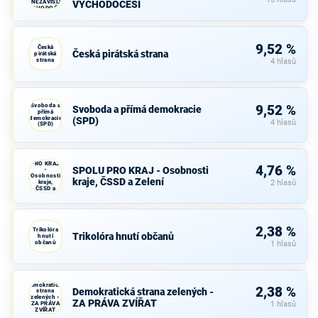
A NEZÁVISLÍ a
VÝCHODOČEŠI
VÝCHODOČEŠI
9,52 %
Česká
Česká pirátská strana
pirátská
strana
4 hlasů
Svoboda a
9,52 %
Svoboda a přímá demokracie
přímá
demokracie
(SPD)
4 hlasů
(SPD)
SPOLU
PRO KRAJ
4,76 %
SPOLU PRO KRAJ - Osobnosti
-
Osobnosti
kraje, ČSSD a Zelení
kraje,
2 hlasů
ČSSD a
Zelení
2,38 %
Trikolóra
Trikolóra hnutí občanů
hnutí
občanů
1 hlasů
Demokratická
2,38 %
Demokratická strana zelených -
strana
zelených -
ZA PRÁVA ZVÍŘAT
ZA PRÁVA
1 hlasů
ZVÍŘAT