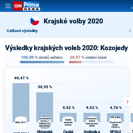
Krajské volby 2020
Celkové výsledky
Výsledky krajských voleb 2020: Kozojedy
100,00
%
28,97
%
okrsků sečteno
volební účast
40,47 %
30,95 %
9,52 %
9,52 %
4,76 %
SPOLU
Občanská
PRO KRAJ
demokratická
Svoboda a
Česká
-
strana +
přímá
ANO 2011
pirátská
Osobnosti
STAROSTOVÉ
demokracie
strana
kraje,
A NEZÁVISLÍ a
(SPD)
ČSSD a
VÝCHODOČEŠI
Zelení
Občanská
Česká
Svoboda a
SPOLU