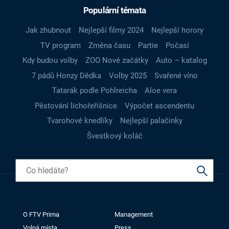
Populární témata
Jak zhubnout
Nejlepší filmy 2024
Nejlepší horory
TV program
Změna času
Partie
Počasí
Kdy budou volby
ZOO Nové začátky
Auto – katalog
7 pádů Honzy Dědka
Volby 2025
Svařené víno
Tatarák podle Pohlreicha
Aloe vera
Pěstování lichořeřišnice
Výpočet ascendentu
Tvarohové knedlíky
Nejlepší palačinky
Švestkový koláč
O FTV Prima
Management
Volná místa
Press