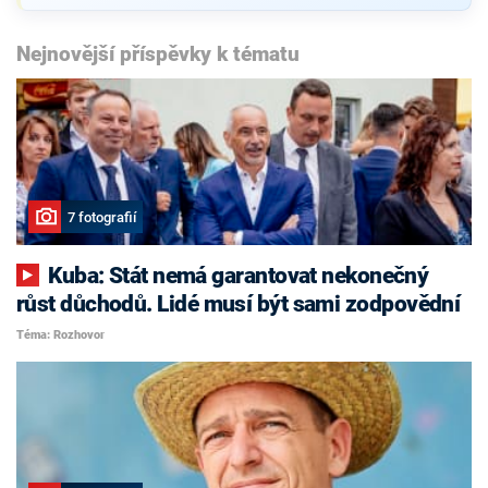
Nejnovější příspěvky k tématu
7 fotografií
Kuba: Stát nemá garantovat nekonečný
růst důchodů. Lidé musí být sami zodpovědní
Téma: Rozhovor