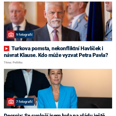
9 fotografií
Turkova pomsta, nekonfliktní Havlíček i
návrat Klause. Kdo může vyzvat Petra Pavla?
Téma: Politika
7 fotografií
Decroix: Se svoločí jsem byla na vládu ještě