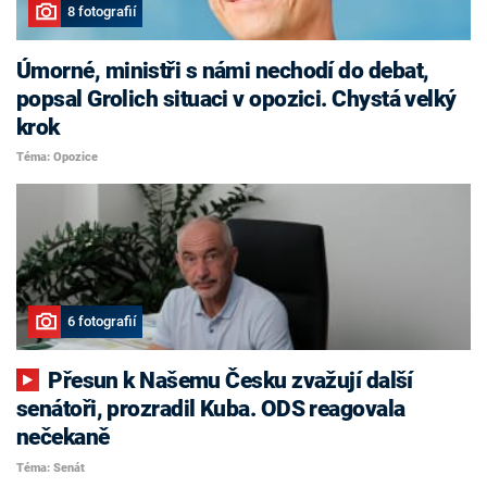
8 fotografií
Úmorné, ministři s námi nechodí do debat,
popsal Grolich situaci v opozici. Chystá velký
krok
Téma: Opozice
6 fotografií
Přesun k Našemu Česku zvažují další
senátoři, prozradil Kuba. ODS reagovala
nečekaně
Téma: Senát