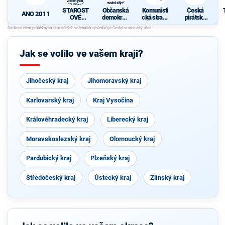
Zelených,
nezávislých
PRO Plzeň a
starostů
STAROST
Občanská
Komunisti
Česká
Idealistů
ANO 2011
OVÉ
demokrati
cká strana
pirátská
(STAN) s
cká strana
Čech a
strana
JOSEFEM
s podporou
Moravy
BERNARD
TOP 09 a
EM a
nezávislýc
Jak se volilo ve vašem kraji?
podporou
h starostů
Zelených,
PRO Plzeň
a Idealistů
Jihočeský kraj
Jihomoravský kraj
Karlovarský kraj
Kraj Vysočina
Královéhradecký kraj
Liberecký kraj
Moravskoslezský kraj
Olomoucký kraj
Pardubický kraj
Plzeňský kraj
Středočeský kraj
Ústecký kraj
Zlínský kraj