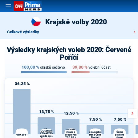
Krajské volby 2020
Celkové výsledky
Výsledky krajských voleb 2020: Červené
Poříčí
100,00
%
39,80
%
okrsků sečteno
volební účast
36,25 %
13,75 %
12,50 %
7,50 %
7,50 %
STAROSTOVÉ
Občanská
(STAN) s
demokratická
JOSEFEM
Komunistická
strana s
Česká
BERNARDEM
ANO 2011
podporou
strana Čech a
pirátská
a podporou
TOP 09 a
Moravy
strana