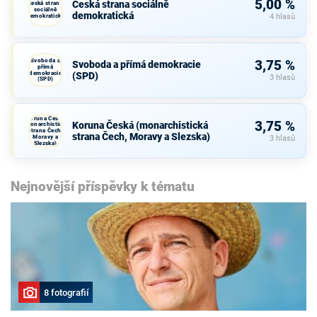
5,00 %
Česká strana sociálně
Česká strana
sociálně
demokratická
demokratická
4 hlasů
Svoboda a
3,75 %
Svoboda a přímá demokracie
přímá
demokracie
(SPD)
3 hlasů
(SPD)
Koruna Česká
3,75 %
Koruna Česká (monarchistická
(monarchistická
strana Čech,
strana Čech, Moravy a Slezska)
Moravy a
3 hlasů
Slezska)
Nejnovější příspěvky k tématu
8 fotografií