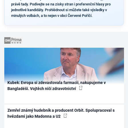
právě tady. Podívejte se na zisky stran i preferenční hlasy pro
jednotlivé kandidáty. Prohlédnout si můžete také výsledky v
minulých volbách, a to nejen v obci Červené Poříčí.
Kubek: Evropa si zdevastovala farmacii, nakupujeme v
Bangladéši. Vojtěch ničí zdravotnictví
Zemřel známý hudebník a producent Orbit. Spolupracoval s
hvězdami jako Madonna a U2