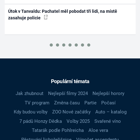
Útok v Tanvaldu: Pachatel měl pobodat tři lidi, na místě
zasahuje policie
Populární témata
Jak zhubnout
Nejlepší filmy 2024
Nejlepší horory
TV program
Změna času
Partie
Počasí
Kdy budou volby
ZOO Nové začátky
Auto – katalog
7 pádů Honzy Dědka
Volby 2025
Svařené víno
Tatarák podle Pohlreicha
Aloe vera
Pěstování lichořeřišnice
Výpočet ascendentu