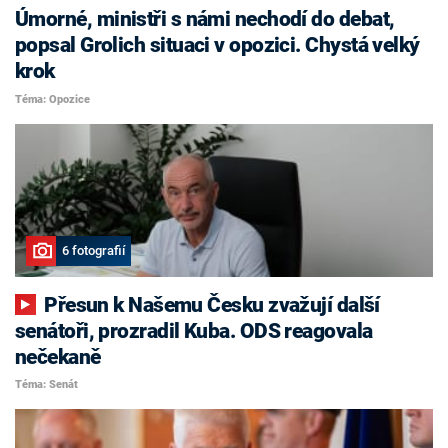
Úmorné, ministři s námi nechodí do debat,
popsal Grolich situaci v opozici. Chystá velký
krok
Téma: Opozice
6 fotografií
Přesun k Našemu Česku zvažují další
senátoři, prozradil Kuba. ODS reagovala
nečekaně
Téma: Senát