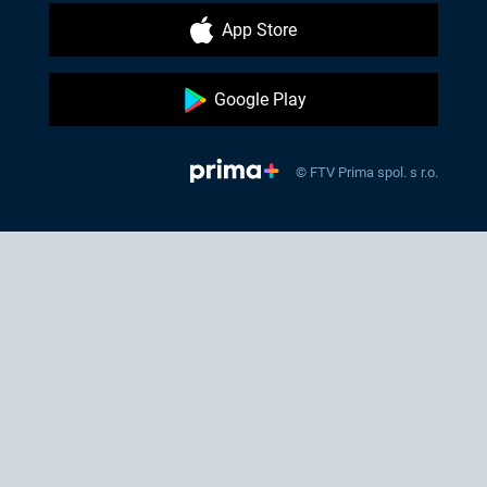
App Store
Google Play
© FTV Prima spol. s r.o.