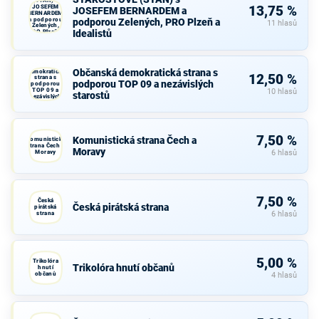
(STAN) s
JOSEFEM
13,75 %
JOSEFEM BERNARDEM a
BERNARDEM
a podporou
podporou Zelených, PRO Plzeň a
11 hlasů
Zelených,
Idealistů
PRO Plzeň a
Idealistů
Občanská
Občanská demokratická strana s
demokratická
12,50 %
strana s
podporou TOP 09 a nezávislých
podporou
TOP 09 a
10 hlasů
starostů
nezávislých
starostů
7,50 %
Komunistická strana Čech a
Komunistická
strana Čech a
Moravy
Moravy
6 hlasů
7,50 %
Česká
Česká pirátská strana
pirátská
strana
6 hlasů
5,00 %
Trikolóra
Trikolóra hnutí občanů
hnutí
občanů
4 hlasů