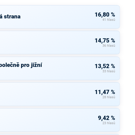
16,80 %
á strana
41 hlasů
14,75 %
36 hlasů
olečně pro jižní
13,52 %
33 hlasů
11,47 %
28 hlasů
9,42 %
23 hlasů