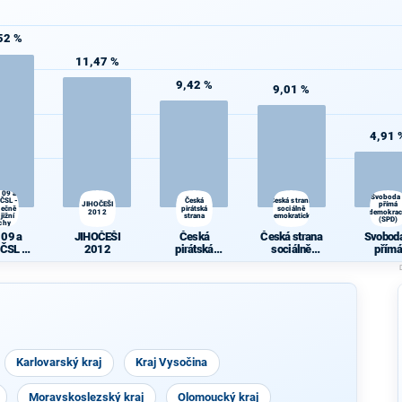
52 %
11,47 %
9,42 %
9,01 %
4,91 
 09 a
Svoboda
ČSL -
Česká
Česká strana
JIHOČEŠI
přímá
lečně
pirátská
sociálně
2012
demokrac
jižní
strana
demokratická
(SPD)
chy
 09 a
JIHOČEŠI
Česká
Česká strana
Svoboda
ČSL -
2012
pirátská
sociálně
přímá
čně pro
strana
demokratická
demokra
 Čechy
(SPD)
Karlovarský kraj
Kraj Vysočina
Moravskoslezský kraj
Olomoucký kraj