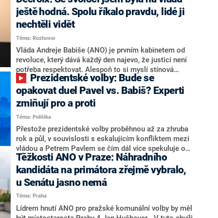
hlava státu Petr Pavel. Daleko za ním pak bookmakeři
zmiňují dva výrazné politiky ANO, tedy premiéra
ještě hodná. Spolu říkalo pravdu, lidé ji
Andreje Babiše a ministra průmyslu Karla Havlíčka.
nechtěli vidět
Oblíbeným tipem samotných sázkařů je poslanec za
Téma: Rozhovor
Motoristy Filip Turek. Politolog Jan Kubáček nicméně
o případné kandidatuře kohokoliv ze zmíněné trojice
Vláda Andreje Babiše (ANO) je prvním kabinetem od
značně pochybuje. Podle něj současná koalice dosud
revoluce, který dává každý den najevo, že justici není
nemá osobu, která by Pavlovi mohla konkurovat.
potřeba respektovat. Alespoň to si myslí stínová
Prezidentské volby: Bude se
ministryně spravedlnosti ODS Eva Decroix. V
rozhovoru pro CNN Prima NEWS si nebrala servítky
opakovat duel Pavel vs. Babiš? Experti
ohledně politického výkonu svého nástupce Jeronýma
zmiňují pro a proti
Tejce (za ANO) či vládní zmocněnkyně pro lidská
Téma: Politika
práva Taťány Malé (ANO). Označením „svoloč“ na
adresu vlády prý byla ještě hodná. Decroix se také
Přestože prezidentské volby proběhnou až za zhruba
vrátila k volební porážce koalice Spolu či promluvila o
rok a půl, v souvislosti s eskalujícím konfliktem mezi
hnutí Naše Česko Martina Kuby.
vládou a Petrem Pavlem se čím dál více spekuluje o
Těžkosti ANO v Praze: Náhradního
tom, koho by do bitvy o Hrad mohla vyslat současná
koalice. Někteří političtí komentátoři znovu vytahují
kandidáta na primátora zřejmě vybralo,
jméno premiéra Andreje Babiše (ANO). Jak moc je
u Senátu jasno nemá
pravděpodobné, že se v prezidentských volbách 2028
Téma: Praha
bude znovu opakovat souboj z roku 2023?
Lídrem hnutí ANO pro pražské komunální volby by měl
být místostarosta Prahy 4 Jan Hušbauer. „V tuto chvíli