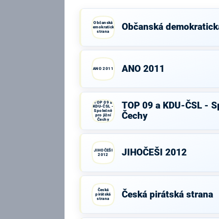
Občanská
Občanská demokratick
demokratická
strana
ANO 2011
ANO 2011
TOP 09 a
TOP 09 a KDU-ČSL - Sp
KDU-ČSL -
Společně
Čechy
pro jižní
Čechy
JIHOČEŠI 2012
JIHOČEŠI
2012
Česká
Česká pirátská strana
pirátská
strana