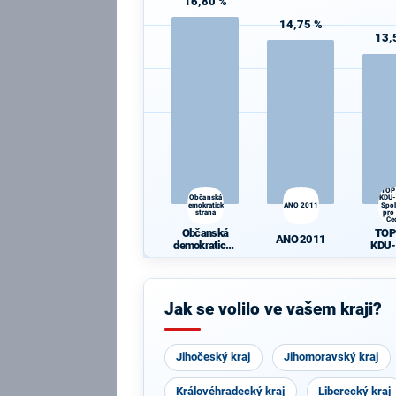
16,80 %
14,75 %
13,
TOP
Občanská
KDU-
demokratická
ANO 2011
Spo
strana
pro 
Če
Občanská
TOP
ANO 2011
demokratická
KDU-
strana
Spole
jižní
Jak se volilo ve vašem kraji?
Jihočeský kraj
Jihomoravský kraj
Královéhradecký kraj
Liberecký kraj