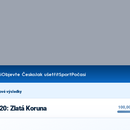
í
Objevte Česko
Jak ušetřit
Sport
Počasí
ové výsledky
20: Zlatá Koruna
100,0