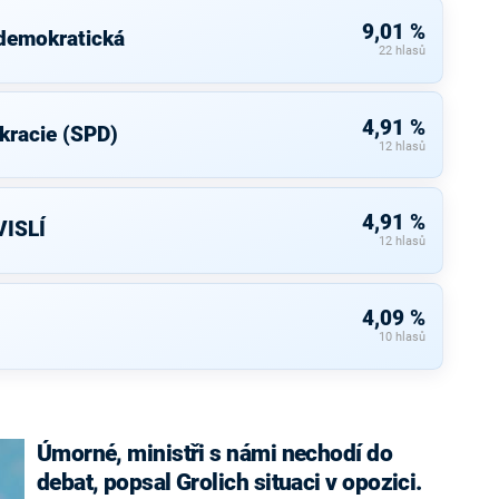
9,01 %
 demokratická
22 hlasů
4,91 %
kracie (SPD)
12 hlasů
4,91 %
ISLÍ
12 hlasů
4,09 %
10 hlasů
Úmorné, ministři s námi nechodí do
debat, popsal Grolich situaci v opozici.