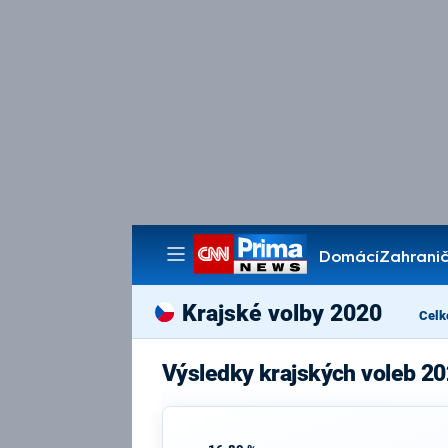
Domácí
Zahranič
Pořady
Krajské volby 2020
Celk
Výsledky krajských voleb 20