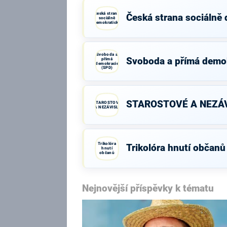
Česká strana
Česká strana sociálně
sociálně
demokratická
Svoboda a
Svoboda a přímá demo
přímá
demokracie
(SPD)
STAROSTOVÉ A NEZÁV
STAROSTOVÉ
A NEZÁVISLÍ
Trikolóra
Trikolóra hnutí občanů
hnutí
občanů
Nejnovější příspěvky k tématu