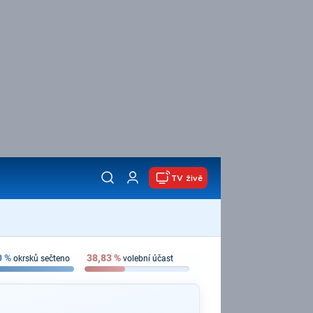
TV živě
0
%
38,83
%
okrsků sečteno
volební účast