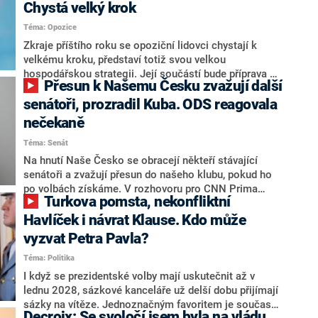
Chystá velký krok
Téma: Opozice
Zkraje příštího roku se opoziční lidovci chystají k
velkému kroku, představí totiž svou velkou
hospodářskou strategii. Její součástí bude příprava na
Přesun k Našemu Česku zvažují další
stárnutí populace, řekl ve středu na setkání s novináři
nový předseda lidovců Jan Grolich. Ten zároveň v
senátoři, prozradil Kuba. ODS reagovala
senátních volbách kandiduje ve Vyškově. Popsal i
nečekaně
aktivitu opozice, o níž vládní strany nebo političtí
Téma: Senát
komentátoři mluví jako o slabé a v defenzivě. „Je to
úmorná práce upozorňovat na chyby vlády. Ministři s
Na hnutí Naše Česko se obracejí někteří stávající
námi navíc nechodí do debat. Chceme ale ukazovat
senátoři a zvažují přesun do našeho klubu, pokud ho
svoje témata,“ odpověděl Grolich na dotaz CNN Prima
po volbách získáme. V rozhovoru pro CNN Prima
Turkova pomsta, nekonfliktní
NEWS.
NEWS to řekl zakladatel hnutí a jihočeský hejtman
Martin Kuba. Konkrétní nebyl, ale získat by takto mohl
Havlíček i návrat Klause. Kdo může
například senátora Zdeňka Hrabu, který je dnes
vyzvat Petra Pavla?
součástí klubu ODS a TOP 09. Hraba to na dotaz
Téma: Politika
redakce nevyloučil. Předseda klubu senátorů ODS
Zdeněk Nytra redakci řekl, že počítá s odchodem
I když se prezidentské volby mají uskutečnit až v
některých senátorů z klubu a že Naše Česko není
lednu 2028, sázkové kanceláře už delší dobu přijímají
nepřítel, ale soupeř.
sázky na vítěze. Jednoznačným favoritem je současná
Decroix: Se svoločí jsem byla na vládu