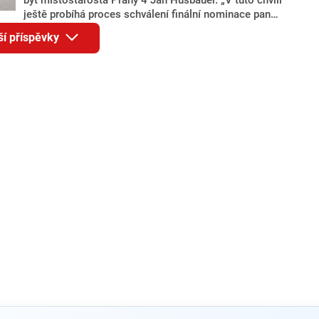
ještě probíhá proces schválení finální nominace pana
Jana Hušbauera Výborem hnutí ANO,“ uvedl pro
ší příspěvky
redakci místopředseda pražského ANO Martin
Benkovič. O Hušbauerovi se spekulovalo jako o
náhradníkovi v čele pražské kandidátky poté, co
rezignoval po sérii nejasností v majetkových
přiznáních a pořizování bytů Ondřej Prokop. Zároveň
ale stále není jasné, kdo bude za ANO kandidovat ve
dvou ze tří pražských obvodů do horní komory
parlamentu. ANO má v Praze dlouhodobě horší
výsledky než ve zbytku republiky.