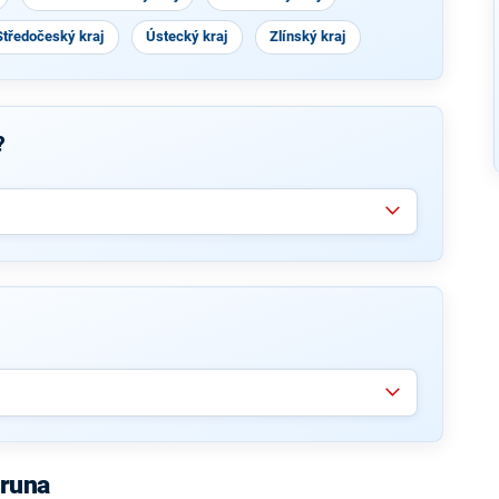
Středočeský kraj
Ústecký kraj
Zlínský kraj
?
oruna