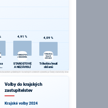
%
4,91 %
4,09 %
 a
Trikolóra
STAROSTOVÉ
hnutí
ie
A NEZÁVISLÍ
občanů
 a
STAROSTOVÉ
Trikolóra hnutí
A NEZÁVISLÍ
občanů
cie
Volby do krajských
zastupitelstev
Krajské volby 2024