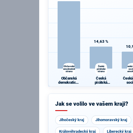
14,63 %
10,
Občanská
Česká
Česká
demokratická
pirátská
soc
strana
strana
demok
Občanská
Česká
Česká
demokratická
pirátská
soc
strana
strana
demok
Jak se volilo ve vašem kraji?
Jihočeský kraj
Jihomoravský kraj
Královéhradecký kraj
Liberecký kraj