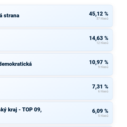
45,12 %
á strana
37 hlasů
14,63 %
12 hlasů
10,97 %
 demokratická
9 hlasů
7,31 %
6 hlasů
ký kraj - TOP 09,
6,09 %
5 hlasů