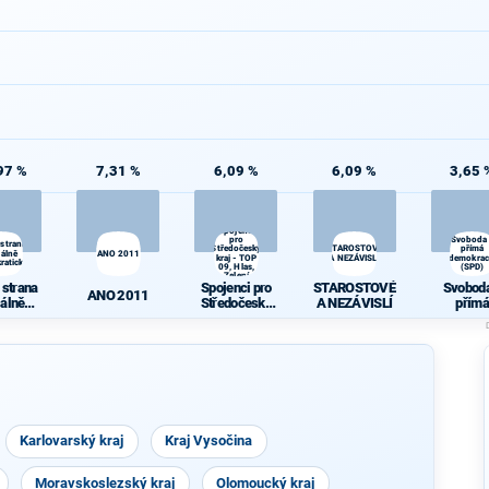
97 %
7,31 %
6,09 %
6,09 %
3,65 
Spojenci
pro
Svoboda
 strana
Středočeský
STAROSTOVÉ
přímá
iálně
ANO 2011
kraj - TOP
A NEZÁVISLÍ
demokrac
ratická
09, Hlas,
(SPD)
Zelení
 strana
Spojenci pro
STAROSTOVÉ
Svoboda
ANO 2011
iálně
Středočeský
A NEZÁVISLÍ
přímá
ratická
kraj - TOP 09,
demokra
Hlas, Zelení
(SPD)
Karlovarský kraj
Kraj Vysočina
Moravskoslezský kraj
Olomoucký kraj