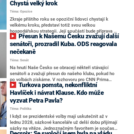
Chystá velký krok
Téma: Opozice
Zkraje příštího roku se opoziční lidovci chystají k
velkému kroku, představí totiž svou velkou
hospodářskou strategii. Její součástí bude příprava na
Přesun k Našemu Česku zvažují další
stárnutí populace, řekl ve středu na setkání s novináři
nový předseda lidovců Jan Grolich. Ten zároveň v
senátoři, prozradil Kuba. ODS reagovala
senátních volbách kandiduje ve Vyškově. Popsal i
nečekaně
aktivitu opozice, o níž vládní strany nebo političtí
Téma: Senát
komentátoři mluví jako o slabé a v defenzivě. „Je to
úmorná práce upozorňovat na chyby vlády. Ministři s
Na hnutí Naše Česko se obracejí někteří stávající
námi navíc nechodí do debat. Chceme ale ukazovat
senátoři a zvažují přesun do našeho klubu, pokud ho
svoje témata,“ odpověděl Grolich na dotaz CNN Prima
po volbách získáme. V rozhovoru pro CNN Prima
Turkova pomsta, nekonfliktní
NEWS.
NEWS to řekl zakladatel hnutí a jihočeský hejtman
Martin Kuba. Konkrétní nebyl, ale získat by takto mohl
Havlíček i návrat Klause. Kdo může
například senátora Zdeňka Hrabu, který je dnes
vyzvat Petra Pavla?
součástí klubu ODS a TOP 09. Hraba to na dotaz
Téma: Politika
redakce nevyloučil. Předseda klubu senátorů ODS
Zdeněk Nytra redakci řekl, že počítá s odchodem
I když se prezidentské volby mají uskutečnit až v
některých senátorů z klubu a že Naše Česko není
lednu 2028, sázkové kanceláře už delší dobu přijímají
nepřítel, ale soupeř.
sázky na vítěze. Jednoznačným favoritem je současná
Decroix: Se svoločí jsem byla na vládu