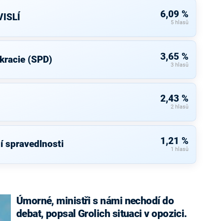
6,09 %
ISLÍ
5 hlasů
3,65 %
kracie (SPD)
3 hlasů
2,43 %
2 hlasů
1,21 %
í spravedlnosti
1 hlasů
Úmorné, ministři s námi nechodí do
debat, popsal Grolich situaci v opozici.