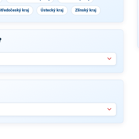
Středočeský kraj
Ústecký kraj
Zlínský kraj
?