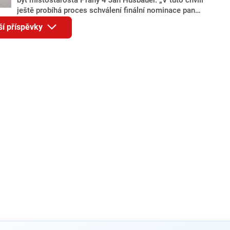
ještě probíhá proces schválení finální nominace pana
Jana Hušbauera Výborem hnutí ANO,“ uvedl pro
ší příspěvky
redakci místopředseda pražského ANO Martin
Benkovič. O Hušbauerovi se spekulovalo jako o
náhradníkovi v čele pražské kandidátky poté, co
rezignoval po sérii nejasností v majetkových
přiznáních a pořizování bytů Ondřej Prokop. Zároveň
ale stále není jasné, kdo bude za ANO kandidovat ve
dvou ze tří pražských obvodů do horní komory
parlamentu. ANO má v Praze dlouhodobě horší
výsledky než ve zbytku republiky.