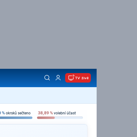
TV živě
0
%
38,89
%
okrsků sečteno
volební účast