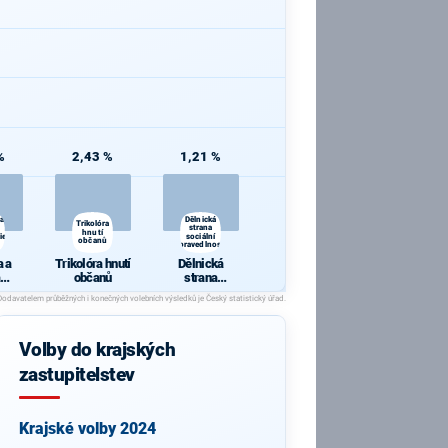
%
2,43 %
1,21 %
 a
Dělnická
Trikolóra
strana
hnutí
ie
sociální
občanů
spravedlnosti
 a
Trikolóra hnutí
Dělnická
občanů
strana
cie
sociální
spravedlnosti
Volby do krajských
zastupitelstev
Krajské volby 2024