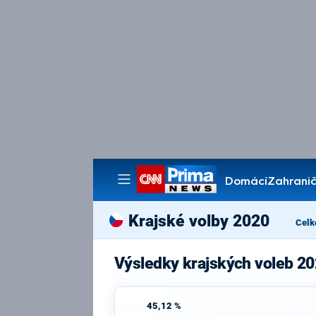
Domácí
Zahranič
Pořady
Krajské volby 2020
Celk
Výsledky krajských voleb 20
45,12 %