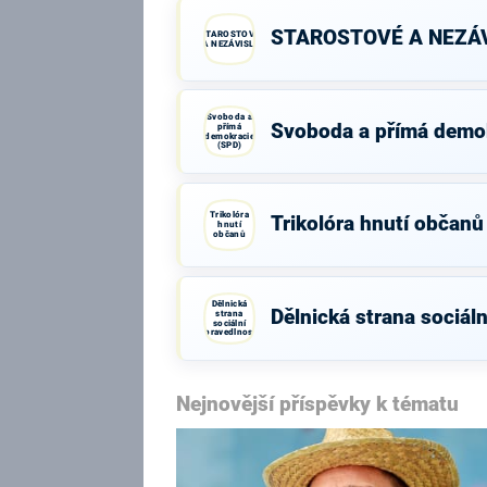
STAROSTOVÉ A NEZÁV
STAROSTOVÉ
A NEZÁVISLÍ
Svoboda a
Svoboda a přímá demo
přímá
demokracie
(SPD)
Trikolóra
Trikolóra hnutí občanů
hnutí
občanů
Dělnická
Dělnická strana sociáln
strana
sociální
spravedlnosti
Nejnovější příspěvky k tématu