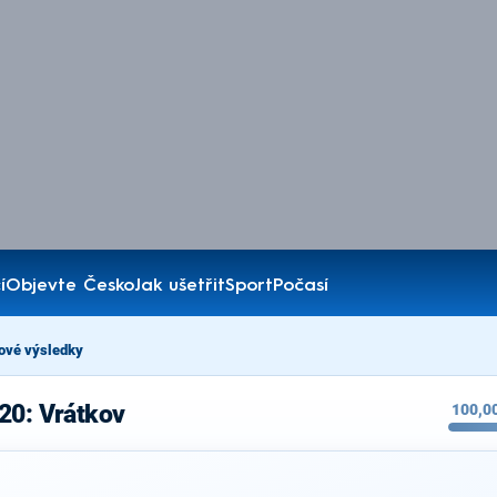
í
Objevte Česko
Jak ušetřit
Sport
Počasí
ové výsledky
20: Vrátkov
100,0