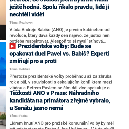
hlava státu Petr Pavel. Daleko za ním pak bookmakeři
zmiňují dva výrazné politiky ANO, tedy premiéra
ještě hodná. Spolu říkalo pravdu, lidé ji
Andreje Babiše a ministra průmyslu Karla Havlíčka.
nechtěli vidět
Oblíbeným tipem samotných sázkařů je poslanec za
Téma: Rozhovor
Motoristy Filip Turek. Politolog Jan Kubáček nicméně
o případné kandidatuře kohokoliv ze zmíněné trojice
Vláda Andreje Babiše (ANO) je prvním kabinetem od
značně pochybuje. Podle něj současná koalice dosud
revoluce, který dává každý den najevo, že justici není
nemá osobu, která by Pavlovi mohla konkurovat.
potřeba respektovat. Alespoň to si myslí stínová
Prezidentské volby: Bude se
ministryně spravedlnosti ODS Eva Decroix. V
rozhovoru pro CNN Prima NEWS si nebrala servítky
opakovat duel Pavel vs. Babiš? Experti
ohledně politického výkonu svého nástupce Jeronýma
zmiňují pro a proti
Tejce (za ANO) či vládní zmocněnkyně pro lidská
Téma: Politika
práva Taťány Malé (ANO). Označením „svoloč“ na
adresu vlády prý byla ještě hodná. Decroix se také
Přestože prezidentské volby proběhnou až za zhruba
vrátila k volební porážce koalice Spolu či promluvila o
rok a půl, v souvislosti s eskalujícím konfliktem mezi
hnutí Naše Česko Martina Kuby.
vládou a Petrem Pavlem se čím dál více spekuluje o
Těžkosti ANO v Praze: Náhradního
tom, koho by do bitvy o Hrad mohla vyslat současná
koalice. Někteří političtí komentátoři znovu vytahují
kandidáta na primátora zřejmě vybralo,
jméno premiéra Andreje Babiše (ANO). Jak moc je
u Senátu jasno nemá
pravděpodobné, že se v prezidentských volbách 2028
Téma: Praha
bude znovu opakovat souboj z roku 2023?
Lídrem hnutí ANO pro pražské komunální volby by měl
být místostarosta Prahy 4 Jan Hušbauer. „V tuto chvíli