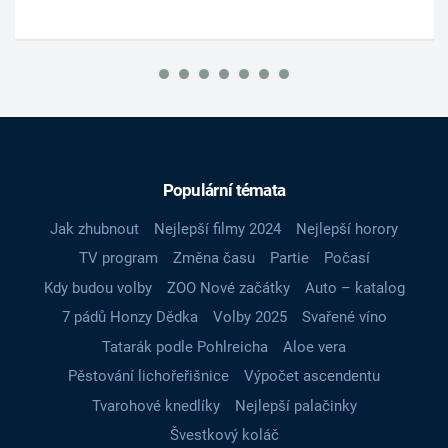
Populární témata
Jak zhubnout
Nejlepší filmy 2024
Nejlepší horory
TV program
Změna času
Partie
Počasí
Kdy budou volby
ZOO Nové začátky
Auto – katalog
7 pádů Honzy Dědka
Volby 2025
Svařené víno
Tatarák podle Pohlreicha
Aloe vera
Pěstování lichořeřišnice
Výpočet ascendentu
Tvarohové knedlíky
Nejlepší palačinky
Švestkový koláč