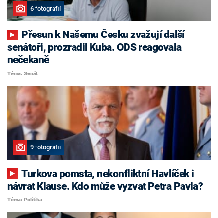
6 fotografií
Přesun k Našemu Česku zvažují další
senátoři, prozradil Kuba. ODS reagovala
nečekaně
Téma: Senát
9 fotografií
Turkova pomsta, nekonfliktní Havlíček i
návrat Klause. Kdo může vyzvat Petra Pavla?
Téma: Politika