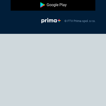
Google Play
© FTV Prima spol. s r.o.