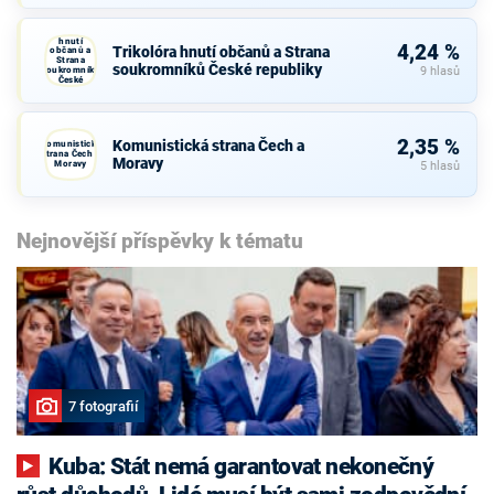
Trikolóra
hnutí
4,24 %
Trikolóra hnutí občanů a Strana
občanů a
Strana
soukromníků České republiky
soukromníků
9 hlasů
České
republiky
2,35 %
Komunistická strana Čech a
Komunistická
strana Čech a
Moravy
Moravy
5 hlasů
Nejnovější příspěvky k tématu
7 fotografií
Kuba: Stát nemá garantovat nekonečný