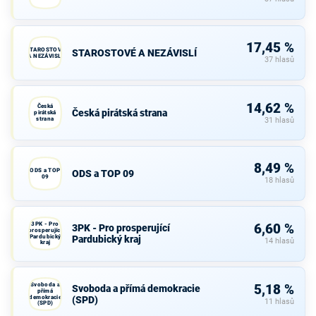
17,45 %
STAROSTOVÉ
STAROSTOVÉ A NEZÁVISLÍ
A NEZÁVISLÍ
37 hlasů
14,62 %
Česká
Česká pirátská strana
pirátská
strana
31 hlasů
8,49 %
ODS a TOP
ODS a TOP 09
09
18 hlasů
3PK - Pro
6,60 %
3PK - Pro prosperující
prosperující
Pardubický
Pardubický kraj
14 hlasů
kraj
Svoboda a
5,18 %
Svoboda a přímá demokracie
přímá
demokracie
(SPD)
11 hlasů
(SPD)