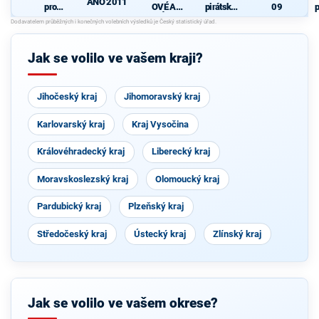
ANO 2011
pro
OVÉ A
pirátská
09
p
Pardubick
NEZÁVISL
strana
ý kraj
Í
P
Jak se volilo ve vašem kraji?
Jihočeský kraj
Jihomoravský kraj
Karlovarský kraj
Kraj Vysočina
Královéhradecký kraj
Liberecký kraj
Moravskoslezský kraj
Olomoucký kraj
Pardubický kraj
Plzeňský kraj
Středočeský kraj
Ústecký kraj
Zlínský kraj
Jak se volilo ve vašem okrese?