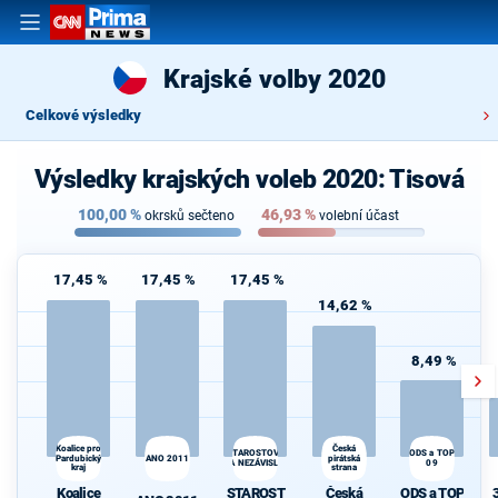
Krajské volby 2020
Celkové výsledky
Výsledky krajských voleb 2020: Tisová
100,00
%
46,93
%
okrsků sečteno
volební účast
17,45 %
17,45 %
17,45 %
14,62 %
8,49 %
Česká
Koalice pro
STAROSTOVÉ
ODS a TOP
Pardubický
ANO 2011
pirátská
A NEZÁVISLÍ
09
kraj
strana
Koalice
STAROST
Česká
ODS a TOP