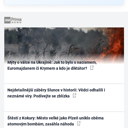
Mýty o válce na Ukrajině: Jak to bylo s nacismem,
Euromajdanem či Krymem a kdo je diktátor?
Nejdetailnější záběry Slunce v historii: Vědci odhalili i
neznámé víry. Podívejte se zblízka
Štěstí z Kokury: Město velké jako Plzeň uniklo oběma
atomovým bombám, zasáhla náhoda