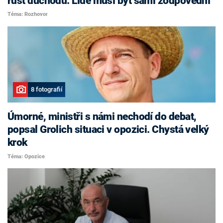
růst důchodů. Lidé musí být sami zodpovědní
Téma: Rozhovor
8 fotografií
Úmorné, ministři s námi nechodí do debat,
popsal Grolich situaci v opozici. Chystá velký
krok
Téma: Opozice