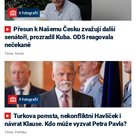
6 fotografií
Přesun k Našemu Česku zvažují další
senátoři, prozradil Kuba. ODS reagovala
nečekaně
Téma: Senát
9 fotografií
Turkova pomsta, nekonfliktní Havlíček i
návrat Klause. Kdo může vyzvat Petra Pavla?
Téma: Politika