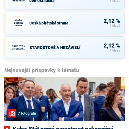
demokratická
demokratická
1 hlasů
2,12 %
Česká
Česká pirátská strana
pirátská
strana
1 hlasů
2,12 %
STAROSTOVÉ
STAROSTOVÉ A NEZÁVISLÍ
A NEZÁVISLÍ
1 hlasů
Nejnovější příspěvky k tématu
7 fotografií
Kuba: Stát nemá garantovat nekonečný