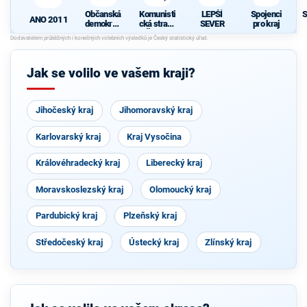
Občanská
Komunisti
LEPŠÍ
Spojenci
S
ANO 2011
demokrati
cká strana
SEVER
pro kraj
cká strana
Čech a
d
Moravy
Jak se volilo ve vašem kraji?
Jihočeský kraj
Jihomoravský kraj
Karlovarský kraj
Kraj Vysočina
Královéhradecký kraj
Liberecký kraj
Moravskoslezský kraj
Olomoucký kraj
Pardubický kraj
Plzeňský kraj
Středočeský kraj
Ústecký kraj
Zlínský kraj