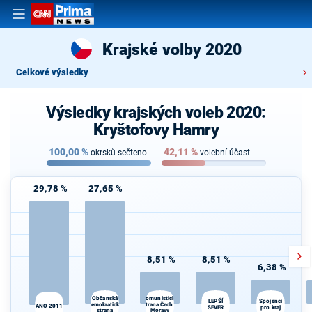
Krajské volby 2020
Celkové výsledky
Výsledky krajských voleb 2020:
Kryštofovy Hamry
100,00
%
42,11
%
okrsků sečteno
volební účast
29,78 %
27,65 %
8,51 %
8,51 %
6,38 %
Občanská
Komunistická
Spojenci
LEPŠÍ
demokratická
strana Čech a
ANO 2011
SEVER
pro kraj
strana
Moravy