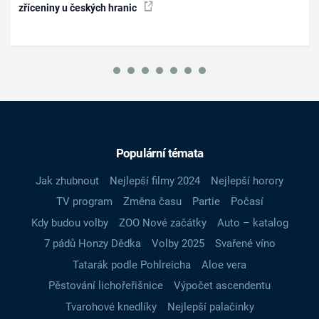
zříceniny u českých hranic
Populární témata
Jak zhubnout
Nejlepší filmy 2024
Nejlepší horory
TV program
Změna času
Partie
Počasí
Kdy budou volby
ZOO Nové začátky
Auto – katalog
7 pádů Honzy Dědka
Volby 2025
Svařené víno
Tatarák podle Pohlreicha
Aloe vera
Pěstování lichořeřišnice
Výpočet ascendentu
Tvarohové knedlíky
Nejlepší palačinky