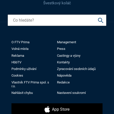
Švestkový koláč
O FTV Prima
Management
Volná místa
Press
Reklama
Castingy a výzvy
HbbTV
Kontakty
Podmínky užívání
Zpracování osobních údajů
Cookies
Nápověda
Vlastník FTV Prima spol. s
Redakce
r.o.
Nahlásit chybu
Nastavení soukromí
App Store