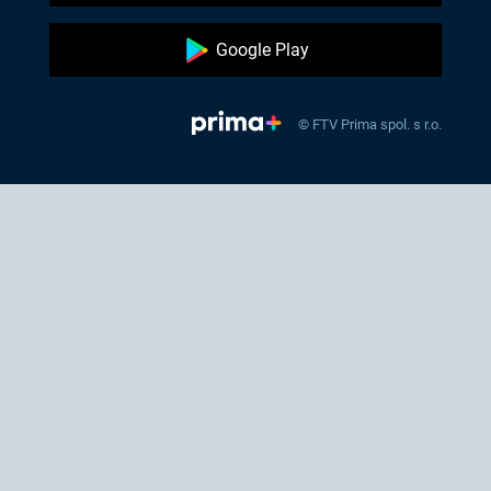
Google Play
© FTV Prima spol. s r.o.