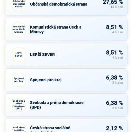
27,65 %
Občanská
Občanská demokratická strana
demokratická
strana
13 hlasů
8,51 %
Komunistická strana Čech a
Komunistická
strana Čech a
Moravy
Moravy
4 hlasů
8,51 %
LEPŠÍ
LEPŠÍ SEVER
SEVER
4 hlasů
6,38 %
Spojenci
Spojenci pro kraj
pro kraj
3 hlasů
Svoboda a
6,38 %
Svoboda a přímá demokracie
přímá
demokracie
(SPD)
3 hlasů
(SPD)
2,12 %
Česká strana sociálně
Česká strana
sociálně