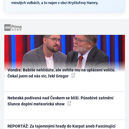
minulých volbách, a to nejen v obci Kryštofovy Hamry.
Vondra: Babiše nehlídáte, ale svítíte mu na uplácení voličů.
Čekal jsem od vás víc, řekl Gregor
Nebeská podívaná nad Českem se blíží. Působivé zatmění
Slunce doplní meteorická show
REPORTÁŽ: Za tajemnými hrady do Karpat aneb Fascinující