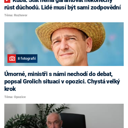
růst důchodů. Lidé musí být sami zodpovědní
Téma: Rozhovor
8 fotografií
Úmorné, ministři s námi nechodí do debat,
popsal Grolich situaci v opozici. Chystá velký
krok
Téma: Opozice