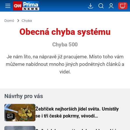
Domů
Chyba
Obecná chyba systému
Chyba 500
Je nám líto, na nápravě již pracujeme. Místo toho vám
můžeme nabídnout mnoho jiných podnětných článků a
videí.
Návrhy pro vás
Žebříček nejhorších jídel světa. Umístily
se i tři české pokrmy, vévodí
skandinávská kuchyně