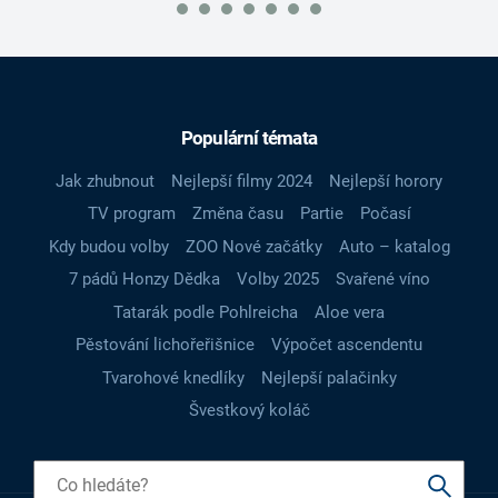
Populární témata
Jak zhubnout
Nejlepší filmy 2024
Nejlepší horory
TV program
Změna času
Partie
Počasí
Kdy budou volby
ZOO Nové začátky
Auto – katalog
7 pádů Honzy Dědka
Volby 2025
Svařené víno
Tatarák podle Pohlreicha
Aloe vera
Pěstování lichořeřišnice
Výpočet ascendentu
Tvarohové knedlíky
Nejlepší palačinky
Švestkový koláč