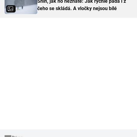
Sníh, jak ho neznáte: Jak rychle padá i z
čeho se skládá. A vločky nejsou bílé