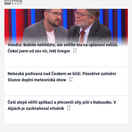
Vondra: Babiše nehlídáte, ale svítíte mu na uplácení voličů.
Čekal jsem od vás víc, řekl Gregor
Nebeská podívaná nad Českem se blíží. Působivé zatmění
Slunce doplní meteorická show
Češi slepě věřili aplikaci a přecenili síly, píší v Rakousku. V
Alpách je zachraňoval vrtulník