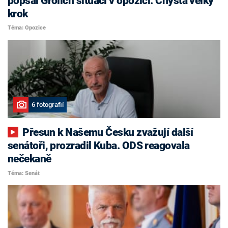
popsal Grolich situaci v opozici. Chystá velký
krok
Téma: Opozice
6 fotografií
Přesun k Našemu Česku zvažují další
senátoři, prozradil Kuba. ODS reagovala
nečekaně
Téma: Senát