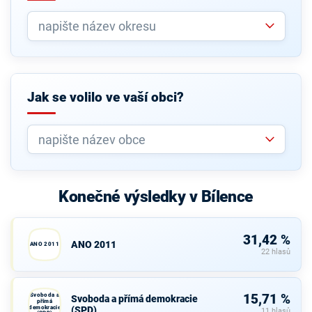
Jak se volilo ve vaší obci?
Konečné výsledky v Bílence
31,42 %
ANO 2011
ANO 2011
22 hlasů
Svoboda a
15,71 %
Svoboda a přímá demokracie
přímá
demokracie
(SPD)
11 hlasů