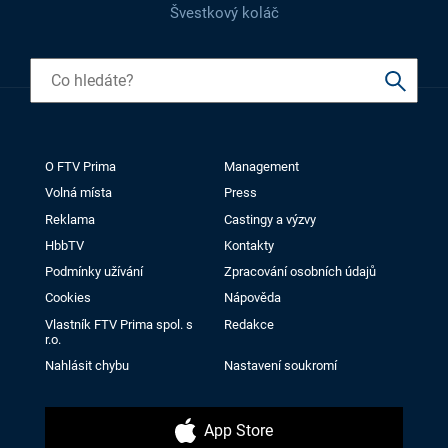
Švestkový koláč
O FTV Prima
Management
Volná místa
Press
Reklama
Castingy a výzvy
HbbTV
Kontakty
Podmínky užívání
Zpracování osobních údajů
Cookies
Nápověda
Vlastník FTV Prima spol. s
Redakce
r.o.
Nahlásit chybu
Nastavení soukromí
App Store