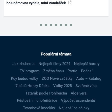
ho Sněmovna vydala, míní Vondráček
Populární témata
Jak zhubnout
Nejlepší filmy 2024
Nejlepší horory
TV program
Změna času
Partie
Počasí
Kdy budou volby
ZOO Nové začátky
Auto – katalog
7 pádů Honzy Dědka
Volby 2025
Svařené víno
Tatarák podle Pohlreicha
Aloe vera
Pěstování lichořeřišnice
Výpočet ascendentu
Tvarohové knedlíky
Nejlepší palačinky