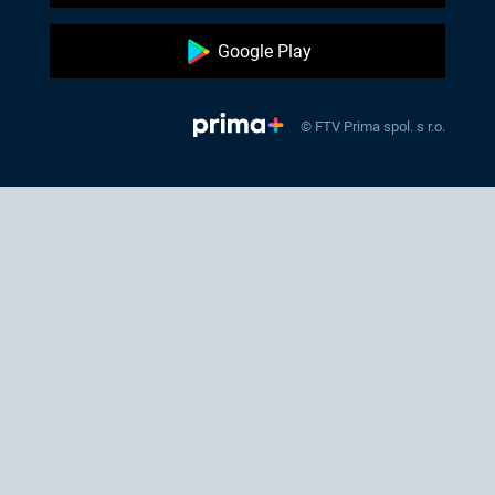
Google Play
© FTV Prima spol. s r.o.