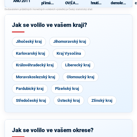
ANO 2011
přímá
OVÉ A
hnutí
demokrati
c
demokraci
NEZÁVISL
občanů
cká strana
e (SPD)
Í
Jak se volilo ve vašem kraji?
Jihočeský kraj
Jihomoravský kraj
Karlovarský kraj
Kraj Vysočina
Královéhradecký kraj
Liberecký kraj
Moravskoslezský kraj
Olomoucký kraj
Pardubický kraj
Plzeňský kraj
Středočeský kraj
Ústecký kraj
Zlínský kraj
Jak se volilo ve vašem okrese?