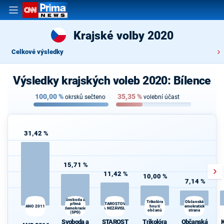
Krajské volby 2020
Celkové výsledky
Výsledky krajských voleb 2020: Bílence
100,00
%
35,35
%
okrsků sečteno
volební účast
31,42 %
15,71 %
11,42 %
10,00 %
7,14 %
Svoboda a
Trikolóra
K
Občanská
STAROSTOVÉ
přímá
ANO 2011
hnutí
demokratická
s
demokracie
A NEZÁVISLÍ
občanů
strana
(SPD)
Svoboda a
STAROST
Trikolóra
Občanská
K