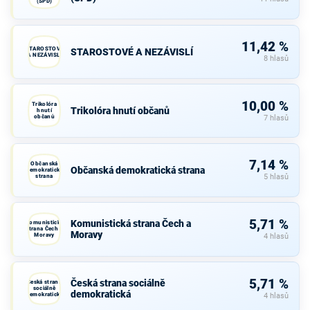
(SPD)
11,42 %
STAROSTOVÉ
STAROSTOVÉ A NEZÁVISLÍ
A NEZÁVISLÍ
8 hlasů
10,00 %
Trikolóra
Trikolóra hnutí občanů
hnutí
občanů
7 hlasů
7,14 %
Občanská
Občanská demokratická strana
demokratická
strana
5 hlasů
5,71 %
Komunistická strana Čech a
Komunistická
strana Čech a
Moravy
Moravy
4 hlasů
5,71 %
Česká strana sociálně
Česká strana
sociálně
demokratická
demokratická
4 hlasů