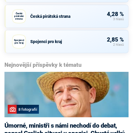
4,28 %
Česká
Česká pirátská strana
pirátská
strana
3 hlasů
2,85 %
Spojenci
Spojenci pro kraj
pro kraj
2 hlasů
Nejnovější příspěvky k tématu
8 fotografií
Úmorné, ministři s námi nechodí do debat,