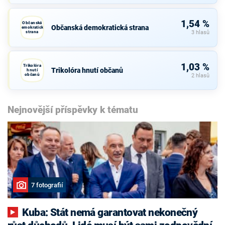
1,54 %
Občanská
Občanská demokratická strana
demokratická
strana
3 hlasů
1,03 %
Trikolóra
Trikolóra hnutí občanů
hnutí
občanů
2 hlasů
Nejnovější příspěvky k tématu
7 fotografií
Kuba: Stát nemá garantovat nekonečný