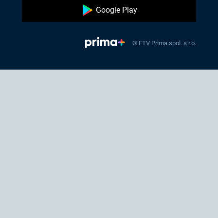
Google Play
© FTV Prima spol. s r.o.