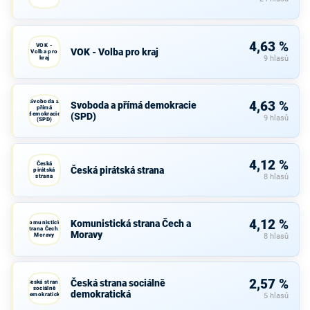
4,63 %
VOK -
VOK - Volba pro kraj
Volba pro
kraj
9 hlasů
Svoboda a
4,63 %
Svoboda a přímá demokracie
přímá
demokracie
(SPD)
9 hlasů
(SPD)
4,12 %
Česká
Česká pirátská strana
pirátská
strana
8 hlasů
4,12 %
Komunistická strana Čech a
Komunistická
strana Čech a
Moravy
Moravy
8 hlasů
2,57 %
Česká strana sociálně
Česká strana
sociálně
demokratická
demokratická
5 hlasů