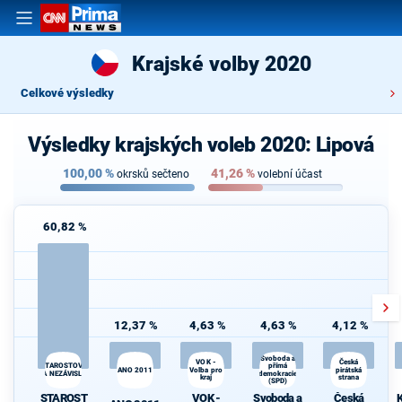
Krajské volby 2020
Celkové výsledky
Výsledky krajských voleb 2020: Lipová
100,00
%
41,26
%
okrsků sečteno
volební účast
60,82 %
12,37 %
4,63 %
4,63 %
4,12 %
Svoboda a
K
VOK -
Česká
STAROSTOVÉ
přímá
ANO 2011
Volba pro
pirátská
s
A NEZÁVISLÍ
demokracie
kraj
strana
(SPD)
STAROST
VOK -
Svoboda a
Česká
K