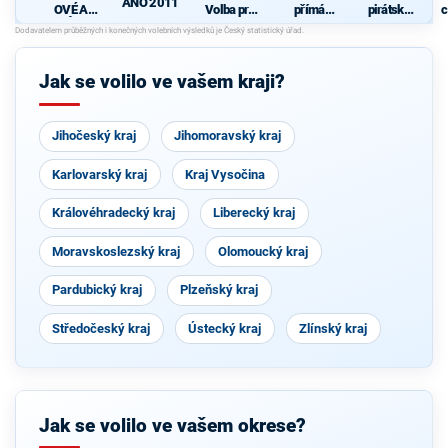
ANO 2011
OVÉ A
Volba pro
přímá
pirátská
c
NEZÁVISL
kraj
demokraci
strana
Í
e (SPD)
Jak se volilo ve vašem kraji?
Jihočeský kraj
Jihomoravský kraj
Karlovarský kraj
Kraj Vysočina
Královéhradecký kraj
Liberecký kraj
Moravskoslezský kraj
Olomoucký kraj
Pardubický kraj
Plzeňský kraj
Středočeský kraj
Ústecký kraj
Zlínský kraj
Jak se volilo ve vašem okrese?