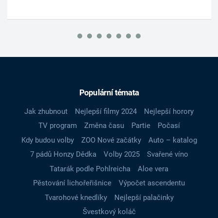
Populární témata
Jak zhubnout
Nejlepší filmy 2024
Nejlepší horory
TV program
Změna času
Partie
Počasí
Kdy budou volby
ZOO Nové začátky
Auto – katalog
7 pádů Honzy Dědka
Volby 2025
Svařené víno
Tatarák podle Pohlreicha
Aloe vera
Pěstování lichořeřišnice
Výpočet ascendentu
Tvarohové knedlíky
Nejlepší palačinky
Švestkový koláč