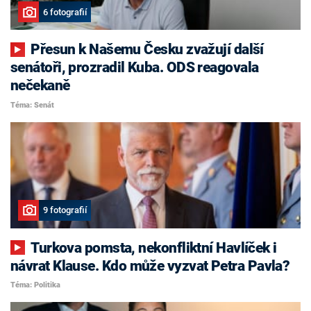
6 fotografií
Přesun k Našemu Česku zvažují další
senátoři, prozradil Kuba. ODS reagovala
nečekaně
Téma: Senát
9 fotografií
Turkova pomsta, nekonfliktní Havlíček i
návrat Klause. Kdo může vyzvat Petra Pavla?
Téma: Politika