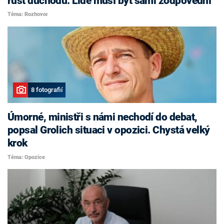
růst důchodů. Lidé musí být sami zodpovědní
Téma: Rozhovor
8 fotografií
Úmorné, ministři s námi nechodí do debat,
popsal Grolich situaci v opozici. Chystá velký
krok
Téma: Opozice