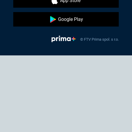
App Store
Google Play
© FTV Prima spol. s r.o.