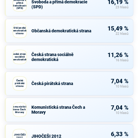
Svoboda a
16,19 %
Svoboda a přímá demokracie
přímá
demokracie
(SPD)
23 hlasů
(SPD)
15,49 %
Občanská
Občanská demokratická strana
demokratická
strana
22 hlasů
11,26 %
Česká strana sociálně
Česká strana
sociálně
demokratická
demokratická
16 hlasů
7,04 %
Česká
Česká pirátská strana
pirátská
strana
10 hlasů
7,04 %
Komunistická strana Čech a
Komunistická
strana Čech a
Moravy
Moravy
10 hlasů
6,33 %
JIHOČEŠI
JIHOČEŠI 2012
2012