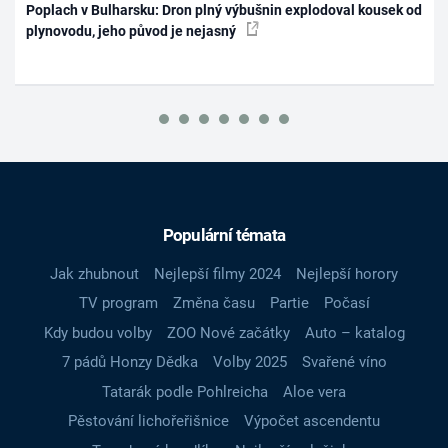
Poplach v Bulharsku: Dron plný výbušnin explodoval kousek od
plynovodu, jeho původ je nejasný
Populární témata
Jak zhubnout
Nejlepší filmy 2024
Nejlepší horory
TV program
Změna času
Partie
Počasí
Kdy budou volby
ZOO Nové začátky
Auto – katalog
7 pádů Honzy Dědka
Volby 2025
Svařené víno
Tatarák podle Pohlreicha
Aloe vera
Pěstování lichořeřišnice
Výpočet ascendentu