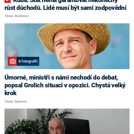
růst důchodů. Lidé musí být sami zodpovědní
Téma: Rozhovor
8 fotografií
Úmorné, ministři s námi nechodí do debat,
popsal Grolich situaci v opozici. Chystá velký
krok
Téma: Opozice