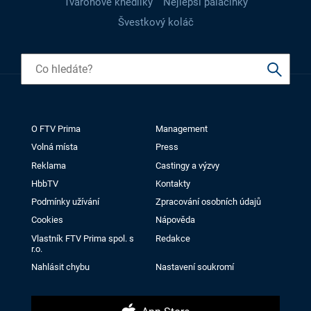
Tvarohové knedlíky
Nejlepší palačinky
Švestkový koláč
O FTV Prima
Management
Volná místa
Press
Reklama
Castingy a výzvy
HbbTV
Kontakty
Podmínky užívání
Zpracování osobních údajů
Cookies
Nápověda
Vlastník FTV Prima spol. s
Redakce
r.o.
Nahlásit chybu
Nastavení soukromí