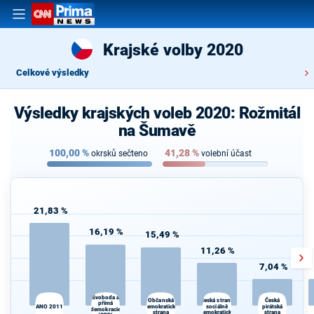
Krajské volby 2020
Celkové výsledky
Výsledky krajských voleb 2020: Rožmitál
na Šumavě
100,00
%
41,28
%
okrsků sečteno
volební účast
21,83 %
16,19 %
15,49 %
11,26 %
7,04 %
Svoboda a
Česká strana
K
Občanská
Česká
přímá
ANO 2011
demokratická
sociálně
pirátská
s
demokracie
strana
demokratická
strana