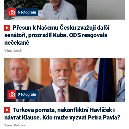
6 fotografií
Přesun k Našemu Česku zvažují další
senátoři, prozradil Kuba. ODS reagovala
nečekaně
Téma: Senát
9 fotografií
Turkova pomsta, nekonfliktní Havlíček i
návrat Klause. Kdo může vyzvat Petra Pavla?
Téma: Politika