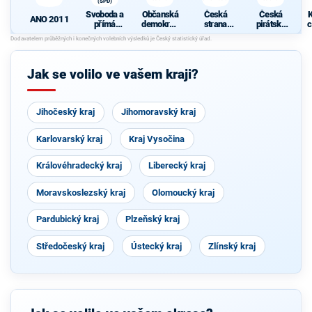
(SPD)
Svoboda a
Občanská
Česká
Česká
K
ANO 2011
přímá
demokrati
strana
pirátská
c
demokraci
cká strana
sociálně
strana
e (SPD)
demokrati
cká
Jak se volilo ve vašem kraji?
Jihočeský kraj
Jihomoravský kraj
Karlovarský kraj
Kraj Vysočina
Královéhradecký kraj
Liberecký kraj
Moravskoslezský kraj
Olomoucký kraj
Pardubický kraj
Plzeňský kraj
Středočeský kraj
Ústecký kraj
Zlínský kraj