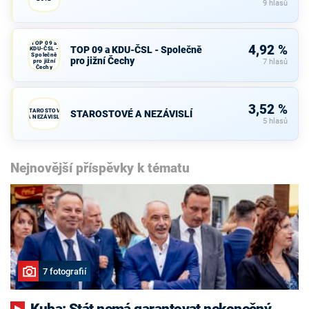
9 hlasů
TOP 09 a
4,92 %
TOP 09 a KDU-ČSL - Společně
KDU-ČSL -
Společně
pro jižní Čechy
pro jižní
7 hlasů
Čechy
3,52 %
STAROSTOVÉ
STAROSTOVÉ A NEZÁVISLÍ
A NEZÁVISLÍ
5 hlasů
Nejnovější příspěvky k tématu
7 fotografií
Kuba: Stát nemá garantovat nekonečný