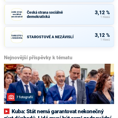
3,12 %
Česká strana sociálně
Česká strana
sociálně
demokratická
demokratická
1 hlasů
3,12 %
STAROSTOVÉ
STAROSTOVÉ A NEZÁVISLÍ
A NEZÁVISLÍ
1 hlasů
Nejnovější příspěvky k tématu
7 fotografií
Kuba: Stát nemá garantovat nekonečný