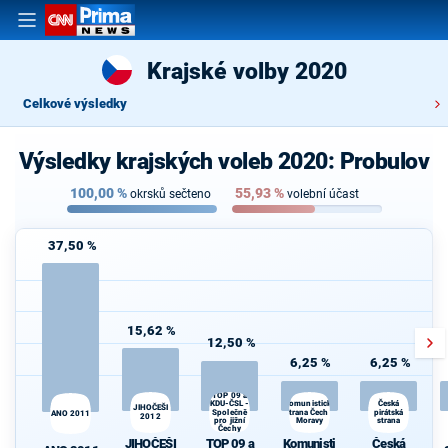
Krajské volby 2020
Celkové výsledky
Výsledky krajských voleb 2020: Probulov
100,00
%
55,93
%
okrsků sečteno
volební účast
37,50 %
15,62 %
12,50 %
6,25 %
6,25 %
TOP 09 a
Komunistická
KDU-ČSL -
Česká
JIHOČEŠI
Společně
strana Čech a
pirátská
ANO 2011
2012
pro jižní
Moravy
strana
Čechy
JIHOČEŠI
TOP 09 a
Komunisti
Česká