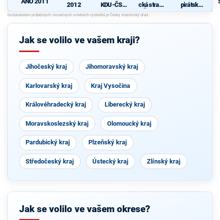
ANO 2011
2012
KDU-ČSL
cká strana
pirátská
- Společně
Čech a
strana
pro jižní
Moravy
Čechy
Jak se volilo ve vašem kraji?
Jihočeský kraj
Jihomoravský kraj
Karlovarský kraj
Kraj Vysočina
Královéhradecký kraj
Liberecký kraj
Moravskoslezský kraj
Olomoucký kraj
Pardubický kraj
Plzeňský kraj
Středočeský kraj
Ústecký kraj
Zlínský kraj
Jak se volilo ve vašem okrese?