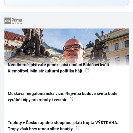
Neodborné, plýtváte penězi, píší umělci Babišovi kvůli
Klempířovi. Ministr kulturní politiku hájí
Muskova megalomanská vize: Největší budova světa bude
vyrábět čipy pro roboty i vesmír
Teploty v Česku rapidně stoupnou, platí trojitá VÝSTRAHA.
Tropy však brzy utnou silné bouřky