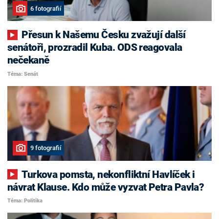
6 fotografií
Přesun k Našemu Česku zvažují další
senátoři, prozradil Kuba. ODS reagovala
nečekaně
Téma: Senát
9 fotografií
Turkova pomsta, nekonfliktní Havlíček i
návrat Klause. Kdo může vyzvat Petra Pavla?
Téma: Politika