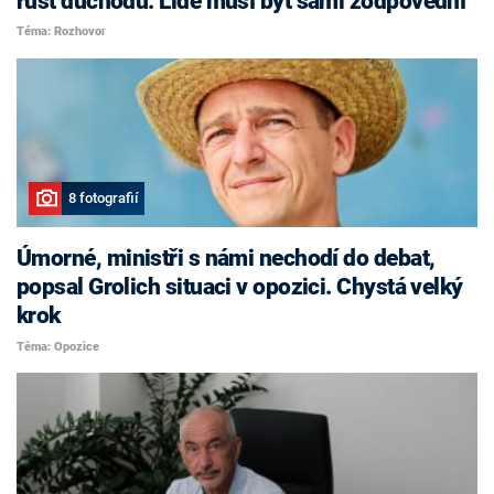
růst důchodů. Lidé musí být sami zodpovědní
Téma: Rozhovor
8 fotografií
Úmorné, ministři s námi nechodí do debat,
popsal Grolich situaci v opozici. Chystá velký
krok
Téma: Opozice