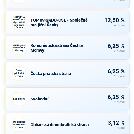
TOP 09 a
12,50 %
TOP 09 a KDU-ČSL - Společně
KDU-ČSL -
Společně
pro jižní Čechy
pro jižní
4 hlasů
Čechy
6,25 %
Komunistická strana Čech a
Komunistická
strana Čech a
Moravy
Moravy
2 hlasů
6,25 %
Česká
Česká pirátská strana
pirátská
strana
2 hlasů
6,25 %
Svobodní
Svobodní
2 hlasů
3,12 %
Občanská
Občanská demokratická strana
demokratická
strana
1 hlasů