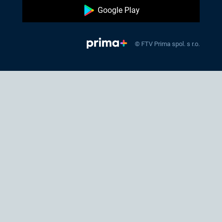
Google Play
© FTV Prima spol. s r.o.