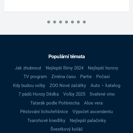
Populární témata
Jak zhubnout
Nejlepší filmy 2024
Nejlepší horory
TV program
Změna času
Partie
Počasí
Kdy budou volby
ZOO Nové začátky
Auto – katalog
7 pádů Honzy Dědka
Volby 2025
Svařené víno
Tatarák podle Pohlreicha
Aloe vera
Pěstování lichořeřišnice
Výpočet ascendentu
Tvarohové knedlíky
Nejlepší palačinky
Švestkový koláč