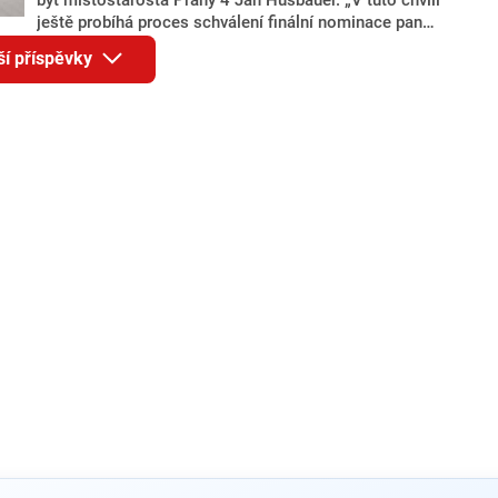
ještě probíhá proces schválení finální nominace pana
Jana Hušbauera Výborem hnutí ANO,“ uvedl pro
ší příspěvky
redakci místopředseda pražského ANO Martin
Benkovič. O Hušbauerovi se spekulovalo jako o
náhradníkovi v čele pražské kandidátky poté, co
rezignoval po sérii nejasností v majetkových
přiznáních a pořizování bytů Ondřej Prokop. Zároveň
ale stále není jasné, kdo bude za ANO kandidovat ve
dvou ze tří pražských obvodů do horní komory
parlamentu. ANO má v Praze dlouhodobě horší
výsledky než ve zbytku republiky.