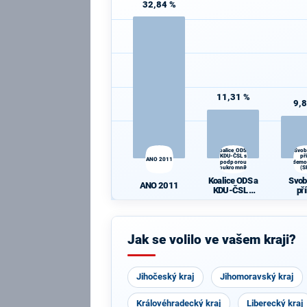
32,84 %
11,31 %
9,
Koalice ODS a
Svob
KDU-ČSL s
př
ANO 2011
podporou
demo
Soukromníků
(S
Koalice ODS a
Svob
ANO 2011
KDU-ČSL s
př
podporou
demo
Soukromníků
(S
Jak se volilo ve vašem kraji?
Jihočeský kraj
Jihomoravský kraj
Královéhradecký kraj
Liberecký kraj