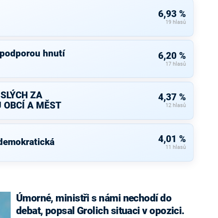
6,93 %
19 hlasů
 podporou hnutí
6,20 %
17 hlasů
ISLÝCH ZA
4,37 %
 OBCÍ A MĚST
12 hlasů
4,01 %
 demokratická
11 hlasů
Úmorné, ministři s námi nechodí do
debat, popsal Grolich situaci v opozici.