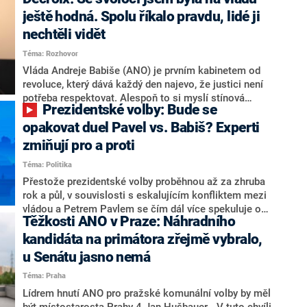
hlava státu Petr Pavel. Daleko za ním pak bookmakeři
zmiňují dva výrazné politiky ANO, tedy premiéra
ještě hodná. Spolu říkalo pravdu, lidé ji
Andreje Babiše a ministra průmyslu Karla Havlíčka.
nechtěli vidět
Oblíbeným tipem samotných sázkařů je poslanec za
Téma: Rozhovor
Motoristy Filip Turek. Politolog Jan Kubáček nicméně
o případné kandidatuře kohokoliv ze zmíněné trojice
Vláda Andreje Babiše (ANO) je prvním kabinetem od
značně pochybuje. Podle něj současná koalice dosud
revoluce, který dává každý den najevo, že justici není
nemá osobu, která by Pavlovi mohla konkurovat.
potřeba respektovat. Alespoň to si myslí stínová
Prezidentské volby: Bude se
ministryně spravedlnosti ODS Eva Decroix. V
rozhovoru pro CNN Prima NEWS si nebrala servítky
opakovat duel Pavel vs. Babiš? Experti
ohledně politického výkonu svého nástupce Jeronýma
zmiňují pro a proti
Tejce (za ANO) či vládní zmocněnkyně pro lidská
Téma: Politika
práva Taťány Malé (ANO). Označením „svoloč“ na
adresu vlády prý byla ještě hodná. Decroix se také
Přestože prezidentské volby proběhnou až za zhruba
vrátila k volební porážce koalice Spolu či promluvila o
rok a půl, v souvislosti s eskalujícím konfliktem mezi
hnutí Naše Česko Martina Kuby.
vládou a Petrem Pavlem se čím dál více spekuluje o
Těžkosti ANO v Praze: Náhradního
tom, koho by do bitvy o Hrad mohla vyslat současná
koalice. Někteří političtí komentátoři znovu vytahují
kandidáta na primátora zřejmě vybralo,
jméno premiéra Andreje Babiše (ANO). Jak moc je
u Senátu jasno nemá
pravděpodobné, že se v prezidentských volbách 2028
Téma: Praha
bude znovu opakovat souboj z roku 2023?
Lídrem hnutí ANO pro pražské komunální volby by měl
být místostarosta Prahy 4 Jan Hušbauer. „V tuto chvíli