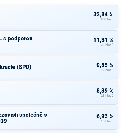
32,84 %
90 hlasů
L s podporou
11,31 %
31 hlasů
9,85 %
kracie (SPD)
27 hlasů
8,39 %
23 hlasů
závislí společně s
6,93 %
 09
19 hlasů