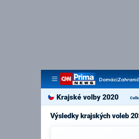
Domácí
Zahranič
Pořady
Krajské volby 2020
Celk
Výsledky krajských voleb 20