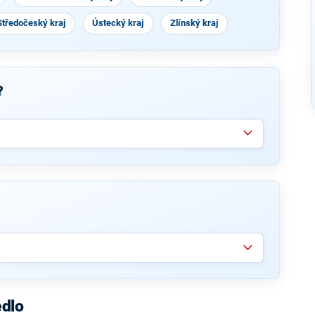
Středočeský kraj
Ústecký kraj
Zlínský kraj
?
edlo