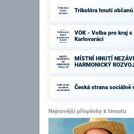
Trikolóra
Trikolóra hnutí občanů
hnutí
občanů
VOK -
VOK - Volba pro kraj s
Volba pro
kraj s
podporou
Karlovaráci
hnutí
Karlovaráci
MÍSTNÍ
HNUTÍ
MÍSTNÍ HNUTÍ NEZÁV
NEZÁVISLÝCH
ZA
HARMONICKÝ ROZVOJ
HARMONICKÝ
ROZVOJ OBCÍ
A MĚST
Česká strana
Česká strana sociálně
sociálně
demokratická
Nejnovější příspěvky k tématu