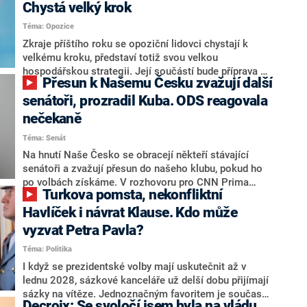
Chystá velký krok
Téma: Opozice
Zkraje příštího roku se opoziční lidovci chystají k
velkému kroku, představí totiž svou velkou
hospodářskou strategii. Její součástí bude příprava na
Přesun k Našemu Česku zvažují další
stárnutí populace, řekl ve středu na setkání s novináři
nový předseda lidovců Jan Grolich. Ten zároveň v
senátoři, prozradil Kuba. ODS reagovala
senátních volbách kandiduje ve Vyškově. Popsal i
nečekaně
aktivitu opozice, o níž vládní strany nebo političtí
Téma: Senát
komentátoři mluví jako o slabé a v defenzivě. „Je to
úmorná práce upozorňovat na chyby vlády. Ministři s
Na hnutí Naše Česko se obracejí někteří stávající
námi navíc nechodí do debat. Chceme ale ukazovat
senátoři a zvažují přesun do našeho klubu, pokud ho
svoje témata,“ odpověděl Grolich na dotaz CNN Prima
po volbách získáme. V rozhovoru pro CNN Prima
Turkova pomsta, nekonfliktní
NEWS.
NEWS to řekl zakladatel hnutí a jihočeský hejtman
Martin Kuba. Konkrétní nebyl, ale získat by takto mohl
Havlíček i návrat Klause. Kdo může
například senátora Zdeňka Hrabu, který je dnes
vyzvat Petra Pavla?
součástí klubu ODS a TOP 09. Hraba to na dotaz
Téma: Politika
redakce nevyloučil. Předseda klubu senátorů ODS
Zdeněk Nytra redakci řekl, že počítá s odchodem
I když se prezidentské volby mají uskutečnit až v
některých senátorů z klubu a že Naše Česko není
lednu 2028, sázkové kanceláře už delší dobu přijímají
nepřítel, ale soupeř.
sázky na vítěze. Jednoznačným favoritem je současná
Decroix: Se svoločí jsem byla na vládu