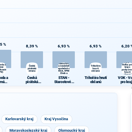
85 %
8,39 %
6,93 %
6,93 %
6,20 
STAN -
VOK -
Starostové
oda a
Volba pr
Česká
a nezávislí
Trikolóra
ímá
kraj s
pirátská
společně s
hnutí
kracie
podporo
strana
KOA, VPM
občanů
PD)
hnutí
Cheb a
Karlovará
TOP 09
oda a
Česká
STAN -
Trikolóra hnutí
VOK - Vo
ímá
pirátská
Starostové a
občanů
pro kraj
kracie
strana
nezávislí
podpor
PD)
společně s
hnutí
KOA, VPM
Karlovar
Cheb a TOP
09
Karlovarský kraj
Kraj Vysočina
Moravskoslezský kraj
Olomoucký kraj