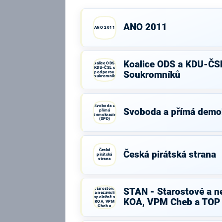
ANO 2011
ANO 2011
Koalice ODS a KDU-ČS
Koalice ODS a
KDU-ČSL s
podporou
Soukromníků
Soukromníků
Svoboda a
Svoboda a přímá demo
přímá
demokracie
(SPD)
Česká
Česká pirátská strana
pirátská
strana
STAN -
Starostové
STAN - Starostové a ne
a nezávislí
společně s
KOA, VPM Cheb a TOP
KOA, VPM
Cheb a
TOP 09