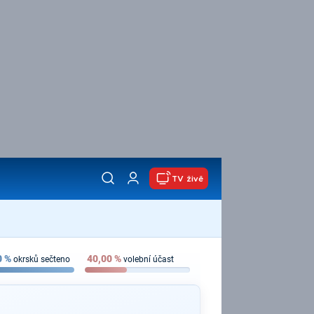
TV živě
0
%
40,00
%
okrsků sečteno
volební účast