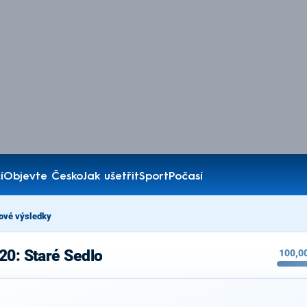
í
Objevte Česko
Jak ušetřit
Sport
Počasí
ové výsledky
20: Staré Sedlo
100,0