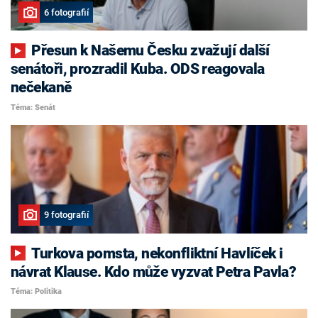
6 fotografií
Přesun k Našemu Česku zvažují další
senátoři, prozradil Kuba. ODS reagovala
nečekaně
Téma: Senát
9 fotografií
Turkova pomsta, nekonfliktní Havlíček i
návrat Klause. Kdo může vyzvat Petra Pavla?
Téma: Politika