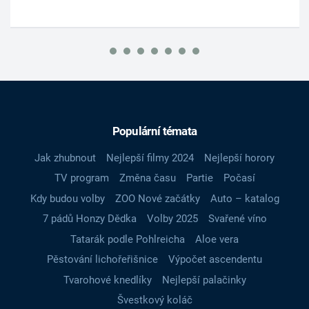
Populární témata
Jak zhubnout
Nejlepší filmy 2024
Nejlepší horory
TV program
Změna času
Partie
Počasí
Kdy budou volby
ZOO Nové začátky
Auto – katalog
7 pádů Honzy Dědka
Volby 2025
Svařené víno
Tatarák podle Pohlreicha
Aloe vera
Pěstování lichořeřišnice
Výpočet ascendentu
Tvarohové knedlíky
Nejlepší palačinky
Švestkový koláč