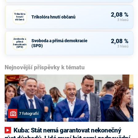
2,08 %
Trikolóra
Trikolóra hnutí občanů
hnutí
občanů
3 hlasů
Svoboda a
2,08 %
Svoboda a přímá demokracie
přímá
demokracie
(SPD)
3 hlasů
(SPD)
Nejnovější příspěvky k tématu
7 fotografií
Kuba: Stát nemá garantovat nekonečný