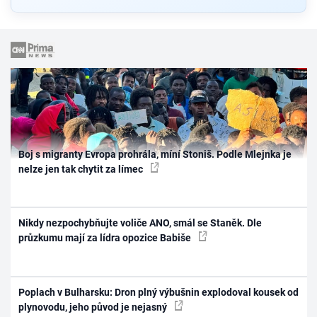
Boj s migranty Evropa prohrála, míní Stoniš. Podle Mlejnka je
nelze jen tak chytit za límec
Nikdy nezpochybňujte voliče ANO, smál se Staněk. Dle
průzkumu mají za lídra opozice Babiše
Poplach v Bulharsku: Dron plný výbušnin explodoval kousek od
plynovodu, jeho původ je nejasný