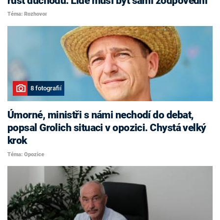
růst důchodů. Lidé musí být sami zodpovědní
Téma: Rozhovor
8 fotografií
Úmorné, ministři s námi nechodí do debat,
popsal Grolich situaci v opozici. Chystá velký
krok
Téma: Opozice