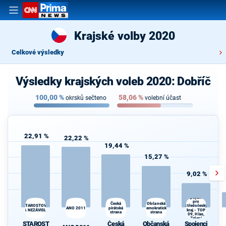
Krajské volby 2020
Celkové výsledky
Výsledky krajských voleb 2020: Dobříč
100,00
%
58,06
%
okrsků sečteno
volební účast
22,91 %
22,22 %
19,44 %
15,27 %
9,02 %
Spojenci
pro
Občanská
Česká
STAROSTOVÉ
Středočeský
ANO 2011
pirátská
demokratická
A NEZÁVISLÍ
kraj - TOP
strana
strana
d
09, Hlas,
Zelení
STAROST
Česká
Občanská
Spojenci