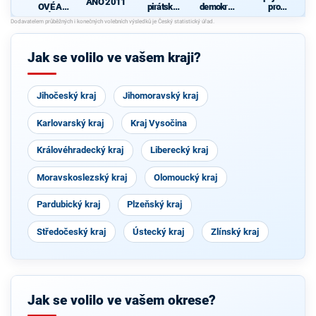
ANO 2011
OVÉ A
pirátská
demokrati
pro
NEZÁVISL
strana
cká strana
Středočes
Í
ký kraj -
d
TOP 09,
Hlas,
Jak se volilo ve vašem kraji?
Zelení
Jihočeský kraj
Jihomoravský kraj
Karlovarský kraj
Kraj Vysočina
Královéhradecký kraj
Liberecký kraj
Moravskoslezský kraj
Olomoucký kraj
Pardubický kraj
Plzeňský kraj
Středočeský kraj
Ústecký kraj
Zlínský kraj
Jak se volilo ve vašem okrese?