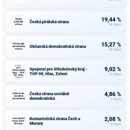
19,44 %
Česká
Česká pirátská strana
pirátská
strana
28 hlasů
15,27 %
Občanská
Občanská demokratická strana
demokratická
strana
22 hlasů
Spojenci
pro
9,02 %
Spojenci pro Středočeský kraj -
Středočeský
kraj - TOP
TOP 09, Hlas, Zelení
13 hlasů
09, Hlas,
Zelení
4,86 %
Česká strana sociálně
Česká strana
sociálně
demokratická
demokratická
7 hlasů
2,08 %
Komunistická strana Čech a
Komunistická
strana Čech a
Moravy
Moravy
3 hlasů