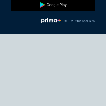
Google Play
© FTV Prima spol. s r.o.