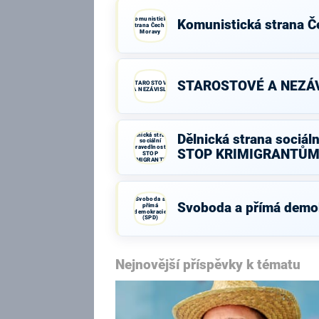
Komunistická
Komunistická strana Č
strana Čech a
Moravy
STAROSTOVÉ A NEZÁV
STAROSTOVÉ
A NEZÁVISLÍ
Dělnická strana
Dělnická strana sociáln
sociální
spravedlnosti -
STOP KRIMIGRANTŮM
STOP
KRIMIGRANTŮM!
Svoboda a
Svoboda a přímá demo
přímá
demokracie
(SPD)
Nejnovější příspěvky k tématu