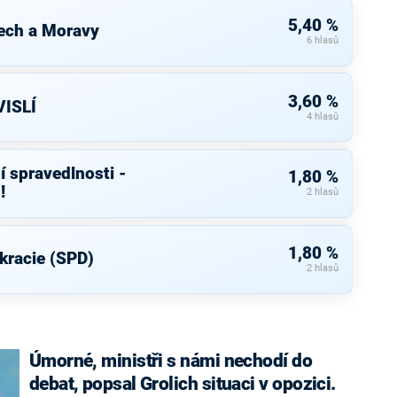
5,40 %
ech a Moravy
6 hlasů
3,60 %
ISLÍ
4 hlasů
í spravedlnosti -
1,80 %
!
2 hlasů
1,80 %
kracie (SPD)
2 hlasů
Úmorné, ministři s námi nechodí do
debat, popsal Grolich situaci v opozici.