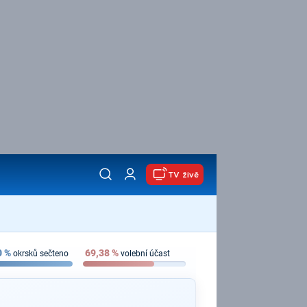
TV živě
0
%
69,38
%
okrsků sečteno
volební účast