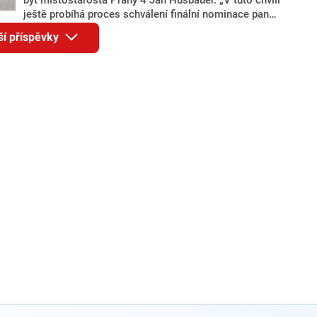
ještě probíhá proces schválení finální nominace pana
Jana Hušbauera Výborem hnutí ANO,“ uvedl pro
ší příspěvky
redakci místopředseda pražského ANO Martin
Benkovič. O Hušbauerovi se spekulovalo jako o
náhradníkovi v čele pražské kandidátky poté, co
rezignoval po sérii nejasností v majetkových
přiznáních a pořizování bytů Ondřej Prokop. Zároveň
ale stále není jasné, kdo bude za ANO kandidovat ve
dvou ze tří pražských obvodů do horní komory
parlamentu. ANO má v Praze dlouhodobě horší
výsledky než ve zbytku republiky.