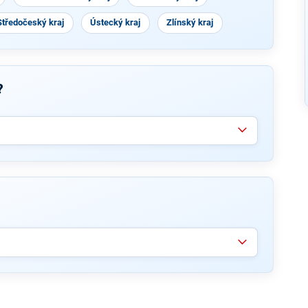
Středočeský kraj
Ústecký kraj
Zlínský kraj
?