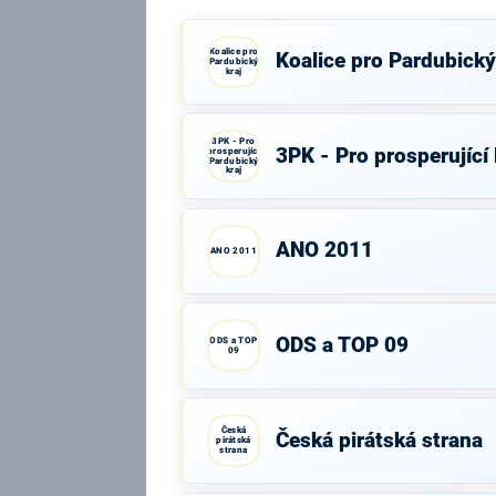
Koalice pro
Koalice pro Pardubický
Pardubický
kraj
3PK - Pro
3PK - Pro prosperující
prosperující
Pardubický
kraj
ANO 2011
ANO 2011
ODS a TOP 09
ODS a TOP
09
Česká
Česká pirátská strana
pirátská
strana