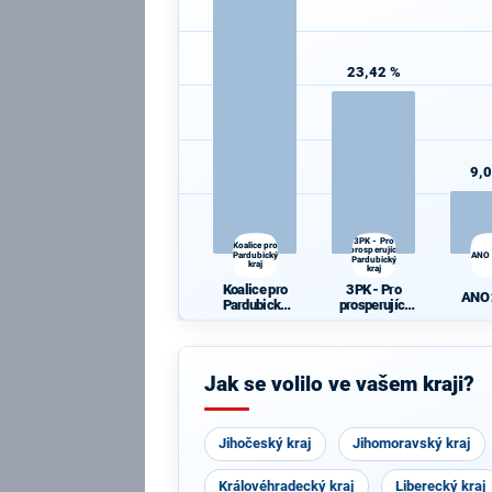
23,42 %
9,
3PK - Pro
Koalice pro
prosperující
Pardubický
ANO
Pardubický
kraj
kraj
Koalice pro
3PK - Pro
ANO
Pardubický
prosperující
kraj
Pardubický
kraj
Jak se volilo ve vašem kraji?
Jihočeský kraj
Jihomoravský kraj
Královéhradecký kraj
Liberecký kraj