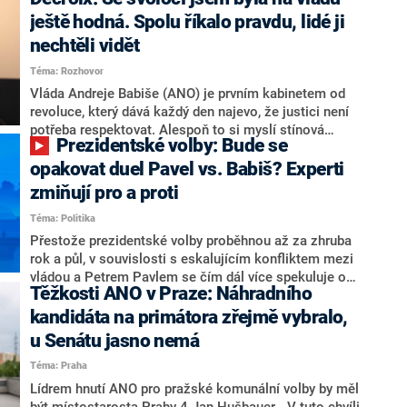
hlava státu Petr Pavel. Daleko za ním pak bookmakeři
zmiňují dva výrazné politiky ANO, tedy premiéra
ještě hodná. Spolu říkalo pravdu, lidé ji
Andreje Babiše a ministra průmyslu Karla Havlíčka.
nechtěli vidět
Oblíbeným tipem samotných sázkařů je poslanec za
Téma: Rozhovor
Motoristy Filip Turek. Politolog Jan Kubáček nicméně
o případné kandidatuře kohokoliv ze zmíněné trojice
Vláda Andreje Babiše (ANO) je prvním kabinetem od
značně pochybuje. Podle něj současná koalice dosud
revoluce, který dává každý den najevo, že justici není
nemá osobu, která by Pavlovi mohla konkurovat.
potřeba respektovat. Alespoň to si myslí stínová
Prezidentské volby: Bude se
ministryně spravedlnosti ODS Eva Decroix. V
rozhovoru pro CNN Prima NEWS si nebrala servítky
opakovat duel Pavel vs. Babiš? Experti
ohledně politického výkonu svého nástupce Jeronýma
zmiňují pro a proti
Tejce (za ANO) či vládní zmocněnkyně pro lidská
Téma: Politika
práva Taťány Malé (ANO). Označením „svoloč“ na
adresu vlády prý byla ještě hodná. Decroix se také
Přestože prezidentské volby proběhnou až za zhruba
vrátila k volební porážce koalice Spolu či promluvila o
rok a půl, v souvislosti s eskalujícím konfliktem mezi
hnutí Naše Česko Martina Kuby.
vládou a Petrem Pavlem se čím dál více spekuluje o
Těžkosti ANO v Praze: Náhradního
tom, koho by do bitvy o Hrad mohla vyslat současná
koalice. Někteří političtí komentátoři znovu vytahují
kandidáta na primátora zřejmě vybralo,
jméno premiéra Andreje Babiše (ANO). Jak moc je
u Senátu jasno nemá
pravděpodobné, že se v prezidentských volbách 2028
Téma: Praha
bude znovu opakovat souboj z roku 2023?
Lídrem hnutí ANO pro pražské komunální volby by měl
být místostarosta Prahy 4 Jan Hušbauer. „V tuto chvíli