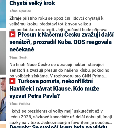
Chystá velký krok
Téma: Opozice
Zkraje příštího roku se opoziční lidovci chystají k
velkému kroku, představí totiž svou velkou
hospodářskou strategii. Její součástí bude příprava na
Přesun k Našemu Česku zvažují další
stárnutí populace, řekl ve středu na setkání s novináři
nový předseda lidovců Jan Grolich. Ten zároveň v
senátoři, prozradil Kuba. ODS reagovala
senátních volbách kandiduje ve Vyškově. Popsal i
nečekaně
aktivitu opozice, o níž vládní strany nebo političtí
Téma: Senát
komentátoři mluví jako o slabé a v defenzivě. „Je to
úmorná práce upozorňovat na chyby vlády. Ministři s
Na hnutí Naše Česko se obracejí někteří stávající
námi navíc nechodí do debat. Chceme ale ukazovat
senátoři a zvažují přesun do našeho klubu, pokud ho
svoje témata,“ odpověděl Grolich na dotaz CNN Prima
po volbách získáme. V rozhovoru pro CNN Prima
Turkova pomsta, nekonfliktní
NEWS.
NEWS to řekl zakladatel hnutí a jihočeský hejtman
Martin Kuba. Konkrétní nebyl, ale získat by takto mohl
Havlíček i návrat Klause. Kdo může
například senátora Zdeňka Hrabu, který je dnes
vyzvat Petra Pavla?
součástí klubu ODS a TOP 09. Hraba to na dotaz
Téma: Politika
redakce nevyloučil. Předseda klubu senátorů ODS
Zdeněk Nytra redakci řekl, že počítá s odchodem
I když se prezidentské volby mají uskutečnit až v
některých senátorů z klubu a že Naše Česko není
lednu 2028, sázkové kanceláře už delší dobu přijímají
nepřítel, ale soupeř.
sázky na vítěze. Jednoznačným favoritem je současná
Decroix: Se svoločí jsem byla na vládu