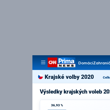
Domácí
Zahranič
Pořady
Krajské volby 2020
Celk
Výsledky krajských voleb 20
36,93 %