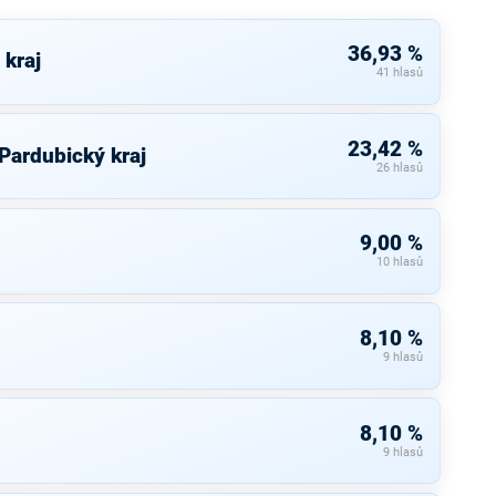
36,93 %
 kraj
41 hlasů
23,42 %
 Pardubický kraj
26 hlasů
9,00 %
10 hlasů
8,10 %
9 hlasů
8,10 %
9 hlasů