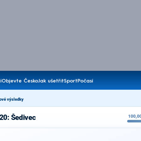
í
Objevte Česko
Jak ušetřit
Sport
Počasí
ové výsledky
20: Šedivec
100,0