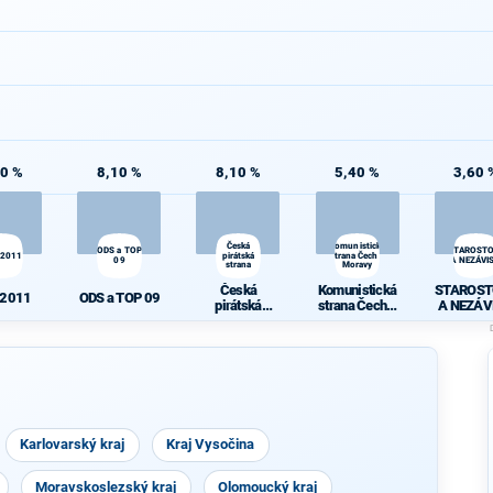
00 %
8,10 %
8,10 %
5,40 %
3,60 
Česká
Komunistická
ODS a TOP
STAROST
 2011
pirátská
strana Čech a
09
A NEZÁVIS
strana
Moravy
Česká
Komunistická
STAROST
 2011
ODS a TOP 09
pirátská
strana Čech a
A NEZÁV
strana
Moravy
Karlovarský kraj
Kraj Vysočina
Moravskoslezský kraj
Olomoucký kraj