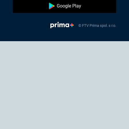
Google Play
© FTV Prima spol. s r.o.