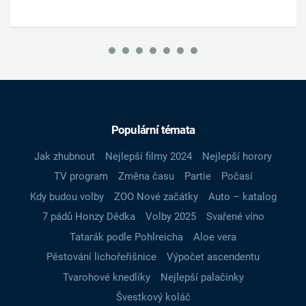
Populární témata
Jak zhubnout
Nejlepší filmy 2024
Nejlepší horory
TV program
Změna času
Partie
Počasí
Kdy budou volby
ZOO Nové začátky
Auto – katalog
7 pádů Honzy Dědka
Volby 2025
Svařené víno
Tatarák podle Pohlreicha
Aloe vera
Pěstování lichořeřišnice
Výpočet ascendentu
Tvarohové knedlíky
Nejlepší palačinky
Švestkový koláč