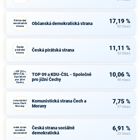
17,19 %
Občanská
Občanská demokratická strana
demokratická
strana
82 hlasů
11,11 %
Česká
Česká pirátská strana
pirátská
strana
53 hlasů
TOP 09 a
10,06 %
TOP 09 a KDU-ČSL - Společně
KDU-ČSL -
Společně
pro jižní Čechy
pro jižní
48 hlasů
Čechy
7,75 %
Komunistická strana Čech a
Komunistická
strana Čech a
Moravy
Moravy
37 hlasů
6,91 %
Česká strana sociálně
Česká strana
sociálně
demokratická
demokratická
33 hlasů