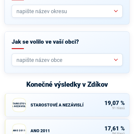
Jak se volilo ve vaší obci?
Konečné výsledky v Zdíkov
19,07 %
STAROSTOVÉ
STAROSTOVÉ A NEZÁVISLÍ
A NEZÁVISLÍ
91 hlasů
17,61 %
ANO 2011
ANO 2011
84 hlasů