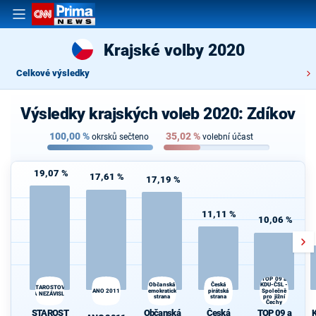
Krajské volby 2020
Celkové výsledky
Výsledky krajských voleb 2020: Zdíkov
100,00
%
35,02
%
okrsků sečteno
volební účast
19,07 %
17,61 %
17,19 %
11,11 %
10,06 %
TOP 09 a
Česká
K
Občanská
KDU-ČSL -
STAROSTOVÉ
ANO 2011
demokratická
pirátská
Společně
s
A NEZÁVISLÍ
strana
strana
pro jižní
Čechy
STAROST
Občanská
Česká
TOP 09 a
K