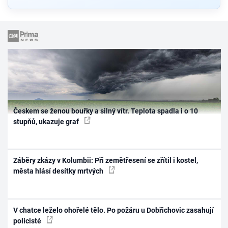
Českem se ženou bouřky a silný vítr. Teplota spadla i o 10
stupňů, ukazuje graf
Záběry zkázy v Kolumbii: Při zemětřesení se zřítil i kostel,
města hlásí desítky mrtvých
V chatce leželo ohořelé tělo. Po požáru u Dobřichovic zasahují
policisté