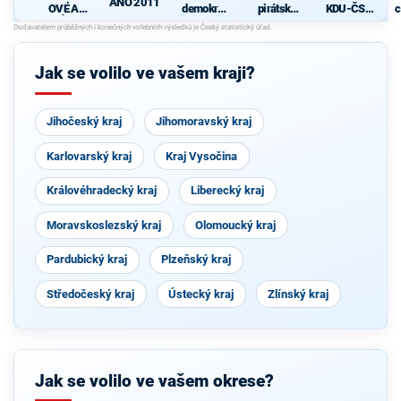
ANO 2011
OVÉ A
demokrati
pirátská
KDU-ČSL
c
NEZÁVISL
cká strana
strana
- Společně
Í
pro jižní
Čechy
Jak se volilo ve vašem kraji?
Jihočeský kraj
Jihomoravský kraj
Karlovarský kraj
Kraj Vysočina
Královéhradecký kraj
Liberecký kraj
Moravskoslezský kraj
Olomoucký kraj
Pardubický kraj
Plzeňský kraj
Středočeský kraj
Ústecký kraj
Zlínský kraj
Jak se volilo ve vašem okrese?