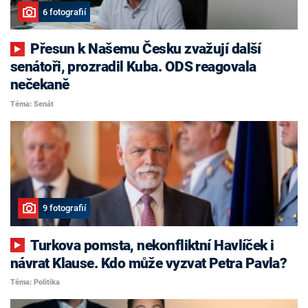
6 fotografií
Přesun k Našemu Česku zvažují další
senátoři, prozradil Kuba. ODS reagovala
nečekaně
Téma: Senát
9 fotografií
Turkova pomsta, nekonfliktní Havlíček i
návrat Klause. Kdo může vyzvat Petra Pavla?
Téma: Politika