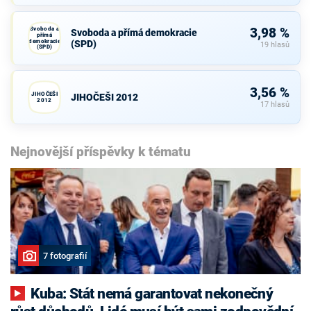
Svoboda a
3,98 %
Svoboda a přímá demokracie
přímá
demokracie
(SPD)
19 hlasů
(SPD)
3,56 %
JIHOČEŠI
JIHOČEŠI 2012
2012
17 hlasů
Nejnovější příspěvky k tématu
7 fotografií
Kuba: Stát nemá garantovat nekonečný