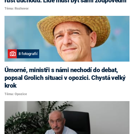
růst důchodů. Lidé musí být sami zodpovědní
Téma: Rozhovor
8 fotografií
Úmorné, ministři s námi nechodí do debat,
popsal Grolich situaci v opozici. Chystá velký
krok
Téma: Opozice