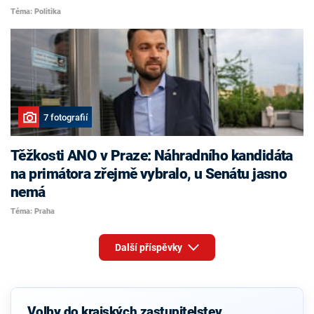
Téma: Politika
7 fotografií
Těžkosti ANO v Praze: Náhradního kandidáta
na primátora zřejmě vybralo, u Senátu jasno
nemá
Téma: Praha
Další příspěvky
Volby do krajských zastupitelstev