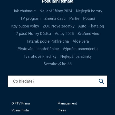
Populární témata
Jak zhubnout
Nejlepší filmy 2024
Nejlepší horory
TV program
Změna času
Partie
Počasí
Kdy budou volby
ZOO Nové začátky
Auto – katalog
7 pádů Honzy Dědka
Volby 2025
Svařené víno
Tatarák podle Pohlreicha
Aloe vera
Pěstování lichořeřišnice
Výpočet ascendentu
Tvarohové knedlíky
Nejlepší palačinky
Švestkový koláč
O FTV Prima
Management
Volná místa
Press