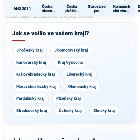
Česká
Česká
Starostové
Komunisti
D
ANO 2011
strana
pirátská
pro
cká strana
c
sociálně
strana
Vysočinu
Čech a
z
demokrati
Moravy
cká
Jak se volilo ve vašem kraji?
Jihočeský kraj
Jihomoravský kraj
Karlovarský kraj
Kraj Vysočina
Královéhradecký kraj
Liberecký kraj
Moravskoslezský kraj
Olomoucký kraj
Pardubický kraj
Plzeňský kraj
Středočeský kraj
Ústecký kraj
Zlínský kraj