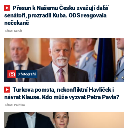
Přesun k Našemu Česku zvažují další
senátoři, prozradil Kuba. ODS reagovala
nečekaně
Téma: Senát
9 fotografií
Turkova pomsta, nekonfliktní Havlíček i
návrat Klause. Kdo může vyzvat Petra Pavla?
Téma: Politika