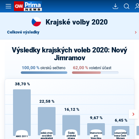
Krajské volby 2020
Celkové výsledky
Výsledky krajských voleb 2020: Nový
Jimramov
100,00
%
62,00
%
okrsků sečteno
volební účast
38,70 %
22,58 %
16,12 %
9,67 %
6,45 %
D
Česká strana
Starostové
Česká
Komunistická
sociálně
pirátská
pro
strana Čech a
ANO 2011
demokratická
strana
Vysočinu
Moravy