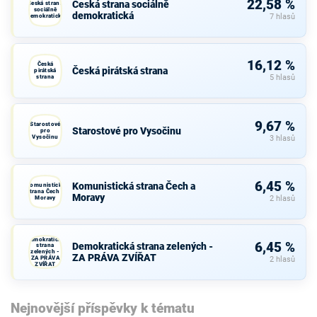
22,58 %
Česká strana sociálně
Česká strana
sociálně
demokratická
demokratická
7 hlasů
16,12 %
Česká
Česká pirátská strana
pirátská
strana
5 hlasů
9,67 %
Starostové
Starostové pro Vysočinu
pro
Vysočinu
3 hlasů
6,45 %
Komunistická strana Čech a
Komunistická
strana Čech a
Moravy
Moravy
2 hlasů
Demokratická
6,45 %
Demokratická strana zelených -
strana
zelených -
ZA PRÁVA ZVÍŘAT
ZA PRÁVA
2 hlasů
ZVÍŘAT
Nejnovější příspěvky k tématu