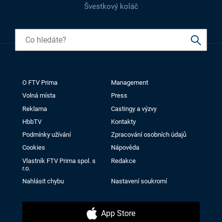
Švestkový koláč
O FTV Prima
Management
Volná místa
Press
Reklama
Castingy a výzvy
HbbTV
Kontakty
Podmínky užívání
Zpracování osobních údajů
Cookies
Nápověda
Vlastník FTV Prima spol. s
Redakce
r.o.
Nahlásit chybu
Nastavení soukromí
App Store