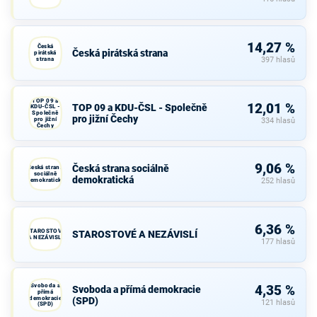
14,27 %
Česká
Česká pirátská strana
pirátská
strana
397 hlasů
TOP 09 a
12,01 %
TOP 09 a KDU-ČSL - Společně
KDU-ČSL -
Společně
pro jižní Čechy
pro jižní
334 hlasů
Čechy
9,06 %
Česká strana sociálně
Česká strana
sociálně
demokratická
demokratická
252 hlasů
6,36 %
STAROSTOVÉ
STAROSTOVÉ A NEZÁVISLÍ
A NEZÁVISLÍ
177 hlasů
Svoboda a
4,35 %
Svoboda a přímá demokracie
přímá
demokracie
(SPD)
121 hlasů
(SPD)