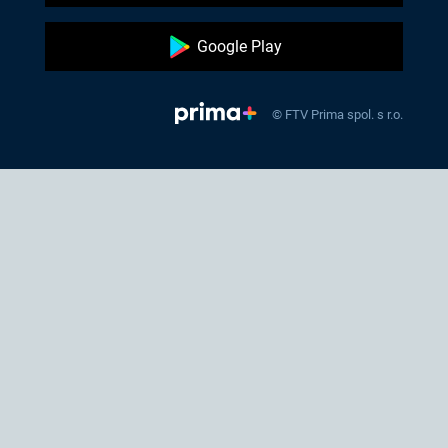
Google Play
© FTV Prima spol. s r.o.