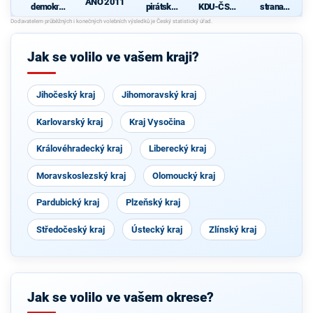
ANO 2011
demokrati
pirátská
KDU-ČSL
strana
cká strana
strana
- Společně
sociálně
N
pro jižní
demokrati
Čechy
cká
Jak se volilo ve vašem kraji?
Jihočeský kraj
Jihomoravský kraj
Karlovarský kraj
Kraj Vysočina
Královéhradecký kraj
Liberecký kraj
Moravskoslezský kraj
Olomoucký kraj
Pardubický kraj
Plzeňský kraj
Středočeský kraj
Ústecký kraj
Zlínský kraj
Jak se volilo ve vašem okrese?