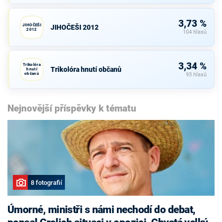
3,73 %
JIHOČEŠI
JIHOČEŠI 2012
2012
104 hlasů
3,34 %
Trikolóra
Trikolóra hnutí občanů
hnutí
občanů
93 hlasů
Nejnovější příspěvky k tématu
8 fotografií
Úmorné, ministři s námi nechodí do debat,