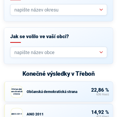
Jak se volilo ve vaší obci?
Konečné výsledky v Třeboň
22,86 %
Občanská
Občanská demokratická strana
demokratická
strana
636 hlasů
14,92 %
ANO 2011
ANO 2011
415 hlasů