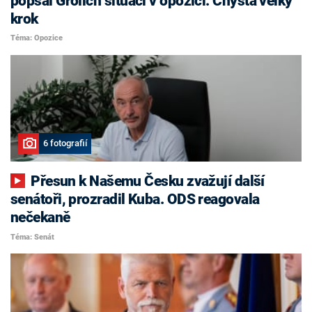
popsal Grolich situaci v opozici. Chystá velký
krok
Téma: Opozice
6 fotografií
Přesun k Našemu Česku zvažují další
senátoři, prozradil Kuba. ODS reagovala
nečekaně
Téma: Senát