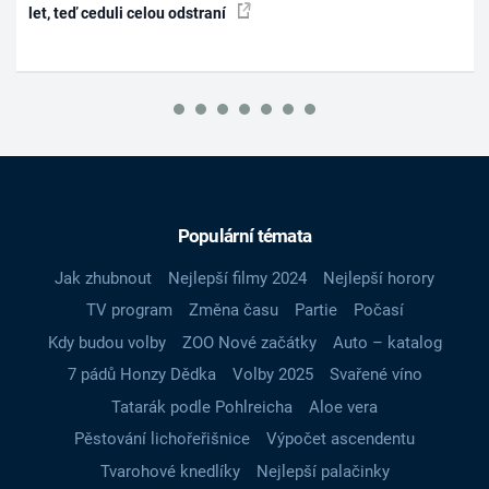
let, teď ceduli celou odstraní
Populární témata
Jak zhubnout
Nejlepší filmy 2024
Nejlepší horory
TV program
Změna času
Partie
Počasí
Kdy budou volby
ZOO Nové začátky
Auto – katalog
7 pádů Honzy Dědka
Volby 2025
Svařené víno
Tatarák podle Pohlreicha
Aloe vera
Pěstování lichořeřišnice
Výpočet ascendentu
Tvarohové knedlíky
Nejlepší palačinky