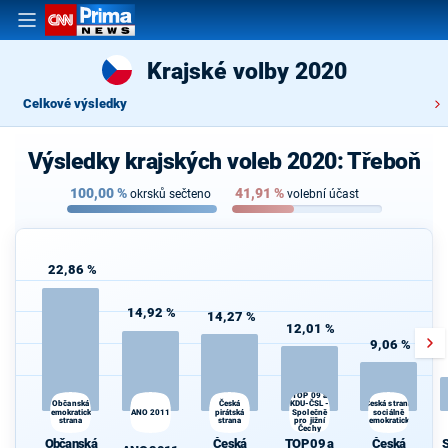
Krajské volby 2020
Celkové výsledky
Výsledky krajských voleb 2020: Třeboň
100,00
%
41,91
%
okrsků sečteno
volební účast
22,86 %
14,92 %
14,27 %
12,01 %
9,06 %
TOP 09 a
KDU-ČSL -
Občanská
Česká
Česká strana
S
demokratická
ANO 2011
pirátská
Společně
sociálně
strana
strana
pro jižní
demokratická
Čechy
Občanská
Česká
TOP 09 a
Česká